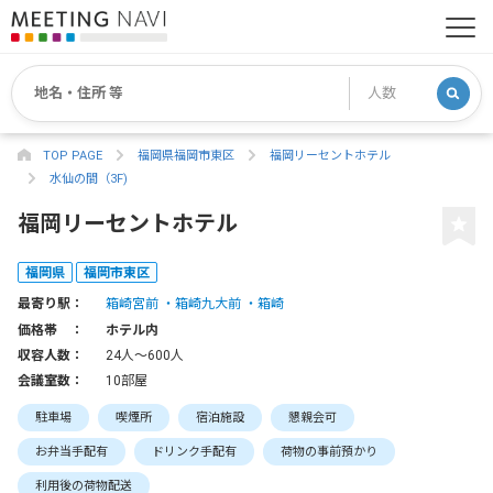
TOP PAGE
福岡県福岡市東区
福岡リーセントホテル
水仙の間（3F)
福岡リーセントホテル
福岡県
福岡市東区
最寄り駅：
箱崎宮前
箱崎九大前
箱崎
価格帯 ：
ホテル内
収容人数：
24人〜600人
会議室数：
10部屋
駐車場
喫煙所
宿泊施設
懇親会可
お弁当手配有
ドリンク手配有
荷物の事前預かり
利用後の荷物配送