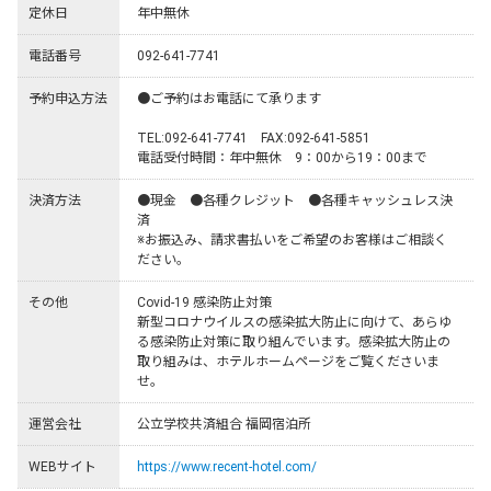
定休日
年中無休
電話番号
092-641-7741
予約申込方法
●ご予約はお電話にて承ります

TEL:092-641-7741　FAX:092-641-5851

電話受付時間：年中無休　9：00から19：00まで
決済方法
●現金　●各種クレジット　●各種キャッシュレス決
済

※お振込み、請求書払いをご希望のお客様はご相談く
ださい。
その他
Covid-19 感染防止対策

新型コロナウイルスの感染拡大防止に向けて、あらゆ
る感染防止対策に取り組んでいます。感染拡大防止の
取り組みは、ホテルホームページをご覧くださいま
せ。
運営会社
公立学校共済組合 福岡宿泊所
WEBサイト
https://www.recent-hotel.com/