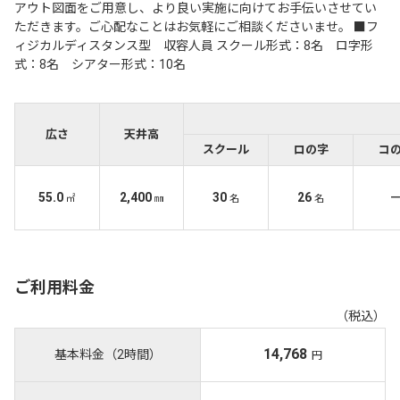
アウト図面をご用意し、より良い実施に向けてお手伝いさせてい
ただきます。ご心配なことはお気軽にご相談くださいませ。 ■フ
ィジカルディスタンス型 収容人員 スクール形式：8名 ロ字形
式：8名 シアター形式：10名
広さ
天井高
スクール
ロの字
コ
55.0
2,400
30
26
㎡
㎜
名
名
ご利用料金
（税込）
14,768
基本料金（2時間）
円