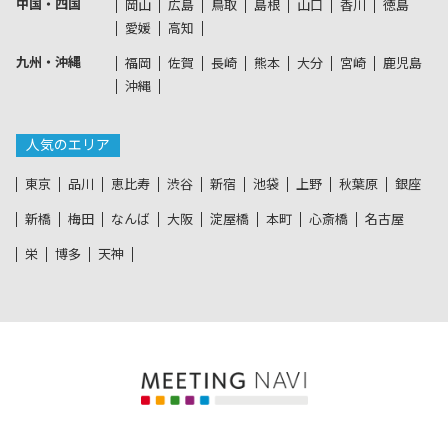
中国・四国
岡山
広島
鳥取
島根
山口
香川
徳島
愛媛
高知
九州・沖縄
福岡
佐賀
長崎
熊本
大分
宮崎
鹿児島
沖縄
人気のエリア
東京
品川
恵比寿
渋谷
新宿
池袋
上野
秋葉原
銀座
新橋
梅田
なんば
大阪
淀屋橋
本町
心斎橋
名古屋
栄
博多
天神