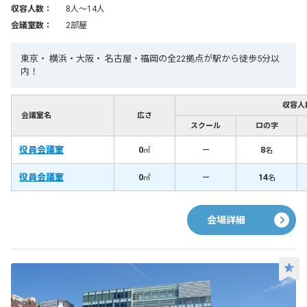
収容人数：
8人〜14人
会議室数：
2部屋
東京・ 横浜・大阪・ 名古屋・福岡の全22拠点が駅から徒歩5分以
内！
収容人
会議室名
広さ
スクール
ロの字
役員会議室
0
－
8
㎡
名
役員会議室
0
－
14
㎡
名
会場詳細