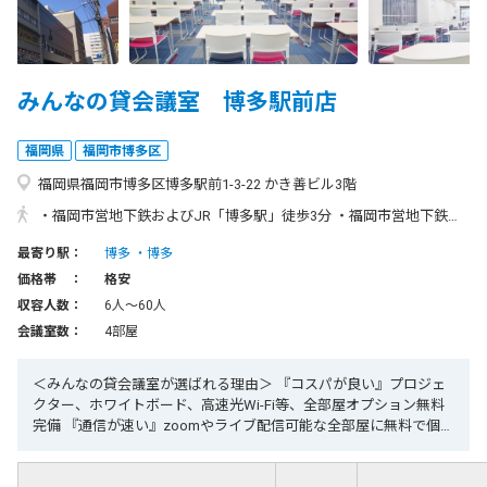
みんなの貸会議室 博多駅前店
福岡県
福岡市博多区
福岡県福岡市博多区博多駅前1-3-22 かき善ビル3階
・福岡市営地下鉄およびJR「博多駅」徒歩3分 ・福岡市営地下鉄「祇園駅」徒歩4分 〒812-0011 住所：福岡県福岡市博多区博多駅前1丁目3-22 かき善ビル3階 ・電車でお越しの場合 福岡市営地下鉄およびJR「博多駅」P3出口または西5、西6出口より徒歩3分 または福岡市営地下鉄「祇園駅」徒歩4分 ・福岡空港からお越しの場合 「福岡空港駅」より、地下鉄空港線利用で「博多駅」まで約5分
最寄り駅：
博多
博多
価格帯 ：
格安
収容人数：
6人〜60人
会議室数：
4部屋
＜みんなの貸会議室が選ばれる理由＞ 『コスパが良い』プロジェ
クター、ホワイトボード、高速光Wi-Fi等、全部屋オプション無料
完備 『通信が速い』zoomやライブ配信可能な全部屋に無料で個別
光Wi-Fi完備 『２４時間今すぐ使える』年中無休、２４時間営業、
WEB予約で今すぐ使えます 『集まりやすい』博多駅・天神駅徒歩