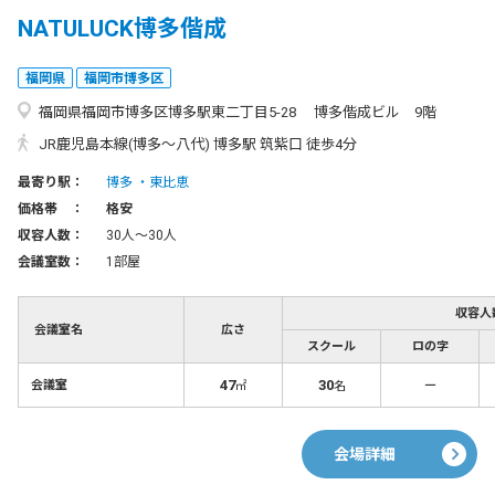
NATULUCK博多偕成
福岡県
福岡市博多区
福岡県福岡市博多区博多駅東二丁目5-28 博多偕成ビル 9階
JR鹿児島本線(博多～八代) 博多駅 筑紫口 徒歩4分
最寄り駅：
博多
東比恵
価格帯 ：
格安
収容人数：
30人〜30人
会議室数：
1部屋
収容人
会議室名
広さ
スクール
ロの字
47
30
－
会議室
㎡
名
会場詳細