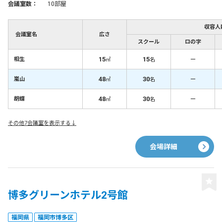
会議室数：
10部屋
収容人
会議室名
広さ
スクール
ロの字
15
15
－
相生
㎡
名
48
30
－
嵐山
㎡
名
48
30
－
胡蝶
㎡
名
その他7会議室を表示する↓
会場詳細
博多グリーンホテル2号館
福岡県
福岡市博多区