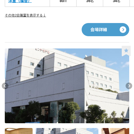
洋室（福智）
80
36
34
㎡
名
名
その他2会議室を表示する↓
会場詳細