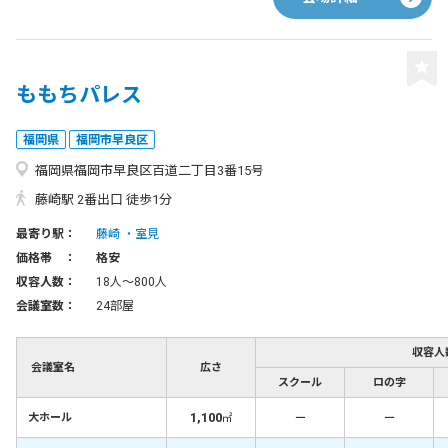
ももちパレス
福岡県
福岡市早良区
福岡県福岡市早良区百道二丁目3番15号
藤崎駅 2番出口 徒歩1分
最寄り駅：
藤崎
室見
価格帯 ：
格安
収容人数：
18人〜800人
会議室数：
24部屋
収容人
会議室名
広さ
スクール
ロの字
1,100
－
－
大ホール
㎡