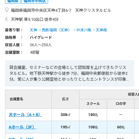
福岡県
福岡市中央区
福岡県福岡市中央区天神4丁目6-7 天神クリスタルビル
天神駅 東9,10出口 徒歩4分
最寄り駅：
天神
西鉄福岡（天神）
中洲川端
天神南
価格帯 ：
ハイグレード
収容人数：
36人〜250人
会議室数：
4部屋
貸会議室、セミナーなどの会場として認知度を上げてきたクリス
タルビル。地下鉄天神駅から徒歩 7分、福岡中央郵便局から徒歩2
分。常に人が集う公開空地とゆったりとしたエントランスが印象
的。
収容人
会議室名
広さ
スクール
ロの字
大ホール（A＋B）
308
180
－
㎡
名
Aホール（3F）
195
108
60
㎡
名
名