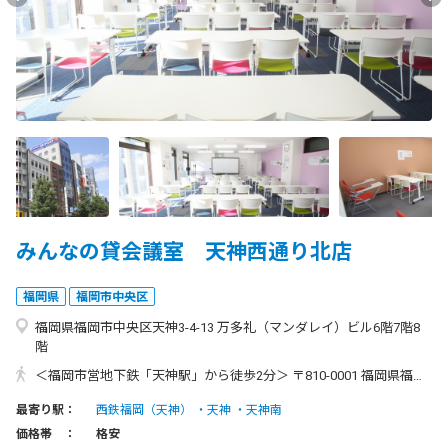
みんなの貸会議室 天神西通り北店
福岡県
福岡市中央区
福岡県福岡市中央区天神3-4-13 万多礼（マンダレイ）ビル6階7階8
階
＜福岡市営地下鉄「天神駅」から徒歩2分＞ 〒810-0001 福岡県福岡市中央区天神3丁目4番13号 万多礼ビル 6階7階8階 ・電車でお越しの場合 地下鉄空港線「天神駅」1番出口より徒歩2分 または西鉄天神大牟田線「福岡(天神)駅」北口より徒歩5分 ・新幹線「博多駅」からお越しの場合 「博多駅」より、地下鉄空港線利用で「天神駅」まで約5分 ・福岡空港からお越しの場合 「福岡空港駅」より、地下鉄空港線利用で「天神駅」まで約10分
最寄り駅：
西鉄福岡（天神）
天神
天神南
価格帯 ：
格安