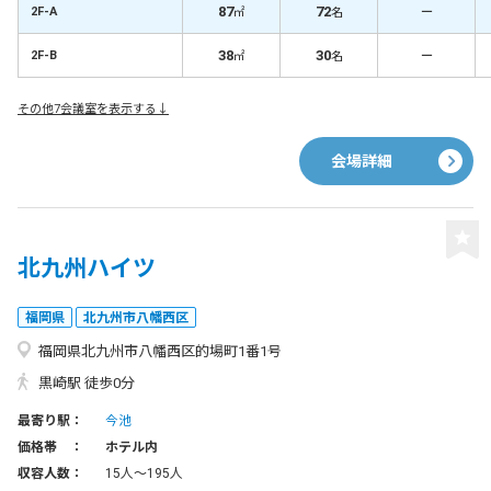
87
72
－
2F-A
㎡
名
38
30
－
2F-B
㎡
名
その他7会議室を表示する↓
会場詳細
北九州ハイツ
福岡県
北九州市八幡西区
福岡県北九州市八幡西区的場町1番1号
黒崎駅 徒歩0分
最寄り駅：
今池
価格帯 ：
ホテル内
収容人数：
15人〜195人