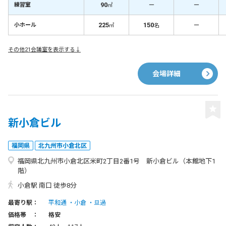
90
－
－
練習室
㎡
225
150
－
小ホール
㎡
名
その他21会議室を表示する↓
会場詳細
新小倉ビル
福岡県
北九州市小倉北区
福岡県北九州市小倉北区米町2丁目2番1号 新小倉ビル（本館地下1
階）
小倉駅 南口 徒歩8分
最寄り駅：
平和通
小倉
旦過
価格帯 ：
格安