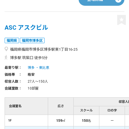
ASC アスクビル
福岡県
福岡市博多区
福岡県福岡市博多区博多駅東1丁目16-25
博多駅 筑紫口 徒歩5分
最寄り駅：
博多
東比恵
価格帯 ：
格安
収容人数：
27人〜150人
会議室数：
10部屋
収容人
会議室名
広さ
スクール
ロの字
159
150
－
1F
㎡
名