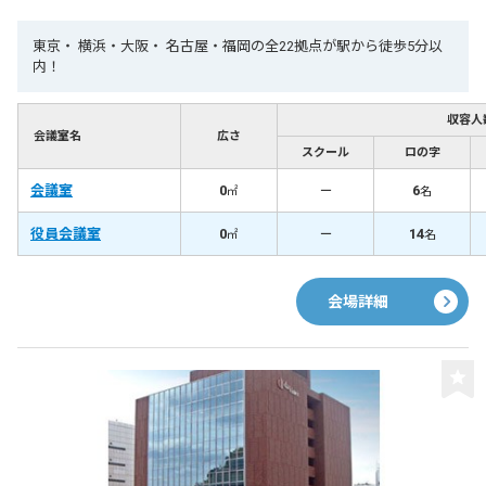
東京・ 横浜・大阪・ 名古屋・福岡の全22拠点が駅から徒歩5分以
内！
収容人
会議室名
広さ
スクール
ロの字
会議室
0
－
6
㎡
名
役員会議室
0
－
14
㎡
名
会場詳細