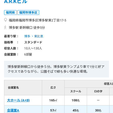
A.R.Kビル
福岡県
福岡市博多区
福岡県福岡市博多区博多駅東2丁目17-5
博多駅 新幹線口 徒歩5分
最寄り駅：
博多
東比恵
価格帯 ：
スタンダード
収容人数：
10人〜130人
会議室数：
6部屋
博多駅新幹線口から徒歩５分。博多駅東ランプより車で1分と好ア
クセスでありながら、公園そばで緑も多い快適な環境。
収容人
会議室名
広さ
スクール
ロの字
大ホール (A+B)
165
108
－
㎡
名
会議室A
57
45
30
㎡
名
名