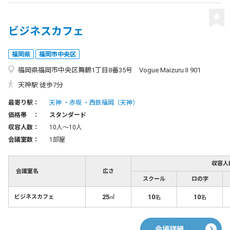
ビジネスカフェ
福岡県
福岡市中央区
福岡県福岡市中央区舞鶴1丁目8番35号 Vogue Maizuru Ⅱ 901
天神駅 徒歩7分
最寄り駅：
天神
赤坂
西鉄福岡（天神）
価格帯 ：
スタンダード
収容人数：
10人〜10人
会議室数：
1部屋
収容人
会議室名
広さ
スクール
ロの字
25
10
10
ビジネスカフェ
㎡
名
名
会場詳細