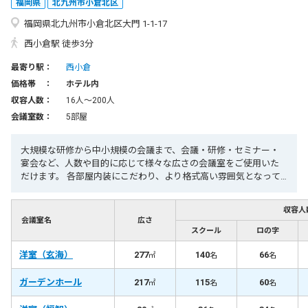
福岡県
北九州市小倉北区
福岡県北九州市小倉北区大門 1-1-17
西小倉駅 徒歩3分
最寄り駅：
西小倉
価格帯 ：
ホテル内
収容人数：
16人〜200人
会議室数：
5部屋
大規模な研修から中小規模の会議まで、会議・研修・セミナー・
宴会など、人数や目的に応じて様々な広さの会議室をご使用いた
だけます。 各部屋内装にこだわり、より格式高い雰囲気となって
おります。
収容人
会議室名
広さ
スクール
ロの字
洋室（玄海）
277
140
66
㎡
名
名
ガーデンホール
217
115
60
㎡
名
名