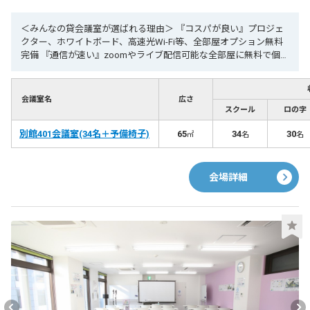
＜みんなの貸会議室が選ばれる理由＞ 『コスパが良い』プロジェ
クター、ホワイトボード、高速光Wi-Fi等、全部屋オプション無料
完備 『通信が速い』zoomやライブ配信可能な全部屋に無料で個別
光Wi-Fi完備 『２４時間今すぐ使える』年中無休、２４時間営業、
WEB予約で今すぐ使えます 『集まりやすい』博多駅・天神駅徒歩
圏内、飛行機、新幹線、地下鉄、JR、西鉄で集まりやすい 【リピ
会議室名
広さ
ート率90%超】 ★天神駅3分 ★24時間利用可能！最短1分後から利
スクール
ロの字
用可能 ★高速光Wi-Fiやプロジェクター等全て無料 みんなの貸会議
別館401会議室(34名＋予備椅子)
室『天神西通り北店別館』は、福岡市の天神駅すぐの２４時間営
65
34
30
㎡
名
名
業、プロジェクターなどオプション無料で定員34人+予備椅子6で
最大40名利用できます。高速光通信完備で会議、セミナー、研
修、説明会、各種イベントなど、幅広い用途でご利用いただいて
会場詳細
おります