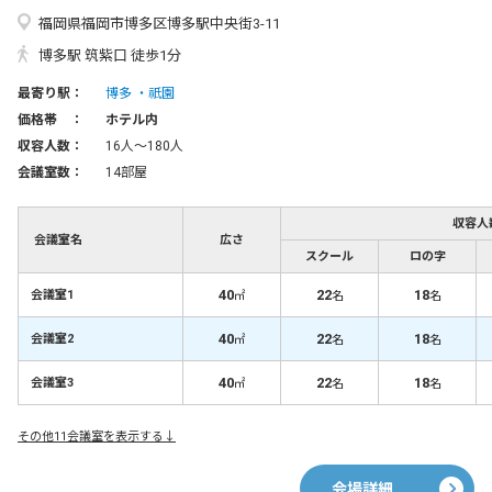
福岡県福岡市博多区博多駅中央街3-11
博多駅 筑紫口 徒歩1分
最寄り駅：
博多
祇園
価格帯 ：
ホテル内
収容人数：
16人〜180人
会議室数：
14部屋
収容人
会議室名
広さ
スクール
ロの字
40
22
18
会議室1
㎡
名
名
40
22
18
会議室2
㎡
名
名
40
22
18
会議室3
㎡
名
名
その他11会議室を表示する↓
会場詳細