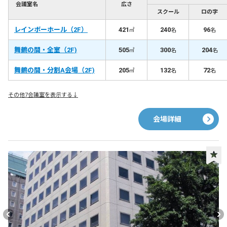
を完備 ●ホテル直営の大型レストランを完備 ●会議用の自家製お
会議室名
広さ
弁当も対応可能
スクール
ロの字
レインボーホール（2F）
421
240
96
㎡
名
名
舞鶴の間・全室（2F)
505
300
204
㎡
名
名
舞鶴の間・分割A会場（2F)
205
132
72
㎡
名
名
その他7会議室を表示する↓
会場詳細