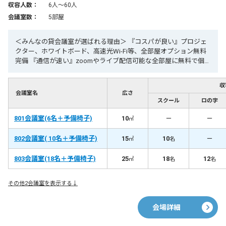
収容人数：
6人〜60人
会議室数：
5部屋
＜みんなの貸会議室が選ばれる理由＞ 『コスパが良い』プロジェ
クター、ホワイトボード、高速光Wi-Fi等、全部屋オプション無料
完備 『通信が速い』zoomやライブ配信可能な全部屋に無料で個別
光Wi-Fi完備 『２４時間今すぐ使える』年中無休、２４時間営業、
WEB予約で今すぐ使えます 『集まりやすい』博多駅・天神駅徒歩
収
圏内、飛行機、新幹線、地下鉄、JR、西鉄で集まりやすい 【リピ
会議室名
広さ
ート率90%超】 ★天神駅2分 ★24時間利用可能！最短1分後から利
スクール
ロの字
用可能 ★高速光Wi-Fiやプロジェクター等全て無料 みんなの貸会議
801会議室(6名＋予備椅子)
室『天神西通り北店・別館』は、福岡市の天神駅すぐの２４時間
10
－
－
㎡
営業、プロジェクターなどオプション無料で６人～最大50人ま
で、6部屋ございます。高速光通信完備で会議、セミナー、研修、
802会議室( 10名＋予備椅子)
15
10
－
㎡
名
説明会、各種イベントなど、幅広い用途でご利用いただいており
ます
803会議室(18名＋予備椅子)
25
18
12
㎡
名
名
その他2会議室を表示する↓
会場詳細