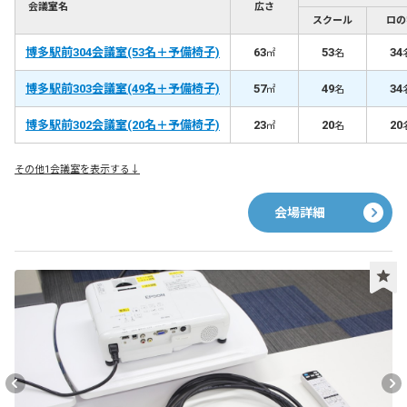
圏内、飛行機、新幹線、地下鉄、JR、西鉄で集まりやすい 【リピ
会議室名
広さ
ート率90%超】 ★博多駅3分 ★24時間利用可能！最短1分後から利
スクール
ロの
用可能 ★高速光Wi-Fiやプロジェクター等全て無料 みんなの貸会議
博多駅前304会議室(53名＋予備椅子)
室『博多駅前店』は、福岡市の博多駅すぐの２４時間営業、プロ
63
53
34
㎡
名
ジェクターなどオプション無料で６人～最大５３人まで、４部屋
ございます。高速光通信完備でオンライン含む会議、セミナー、
博多駅前303会議室(49名＋予備椅子)
57
49
34
㎡
名
研修、説明会、各種イベントなど、幅広い用途でご利用いただい
ております
博多駅前302会議室(20名＋予備椅子)
23
20
20
㎡
名
その他1会議室を表示する↓
会場詳細