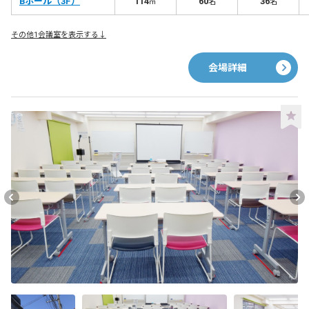
Bホール（3F）
114
60
36
㎡
名
名
その他1会議室を表示する↓
会場詳細