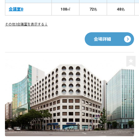
会議室B
108
72
48
㎡
名
名
その他3会議室を表示する↓
会場詳細