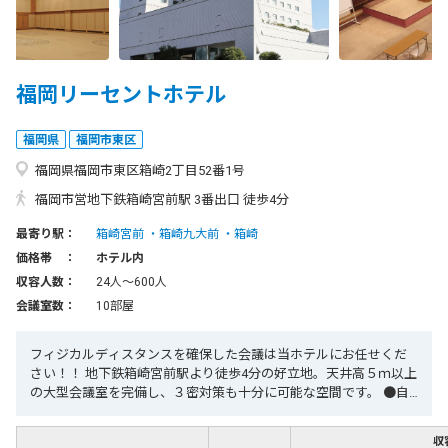
福岡リーセントホテル
福岡県
福岡市東区
福岡県福岡市東区箱崎2丁目52番1号
福岡市営地下鉄箱崎宮前駅 3番出口 徒歩4分
最寄り駅：
箱崎宮前
箱崎九大前
箱崎
価格帯 ：
ホテル内
収容人数：
24人〜600人
会議室数：
10部屋
フィジカルディスタンスを確保した会議は当ホテルにお任せくだ
さい！！ 地下鉄箱崎宮前駅より徒歩4分の好立地。天井高５ｍ以上
の大型会議室を完備し、３密対策も十分に可能な空間です。 ●自
走式駐車場６０台完備（会議室ご利用で６時間まで３００円） ●
大型バス、マイクロバスの駐停車ＯＫ ●洋室会場全室にWi-Fi環境
収