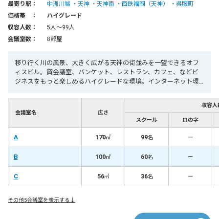
最寄り駅：
中洲川端
天神
天神南
西鉄福岡（天神）
呉服町
価格帯 ：
ハイグレード
収容人数：
5人〜99人
会議室数：
8部屋
移り行く川の風景、大きく広がる天神の街並みを一望できるオフ
ィスビル。貸会議室、バンケット、レストラン、カフェ、などビ
ジネスをもっと楽しめるハイグレードな環境。インターネット環
境完備。
収容人
会議室名
広さ
スクール
ロの字
A
170
99
－
㎡
名
B
100
60
－
㎡
名
C
56
36
－
㎡
名
その他5会議室を表示する↓