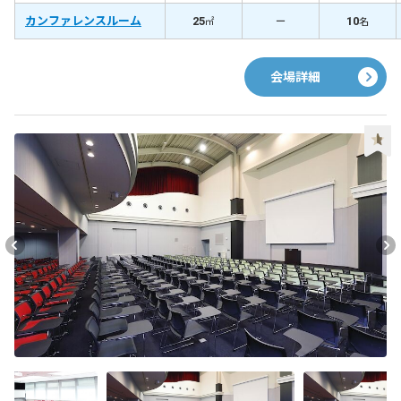
カンファレンスルーム
25
－
10
㎡
名
会場詳細