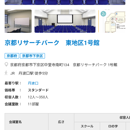
京都リサーチパーク 東地区1号館
京都府
京都市下京区
京都府京都市下京区中堂寺南町134 京都リサーチパーク 1号館
JR 丹波口駅 徒歩5分
最寄り駅：
丹波口
価格帯 ：
スタンダード
収容人数：
12人〜350人
会議室数：
11部屋
収容人
会議室名
広さ
スクール
ロの字