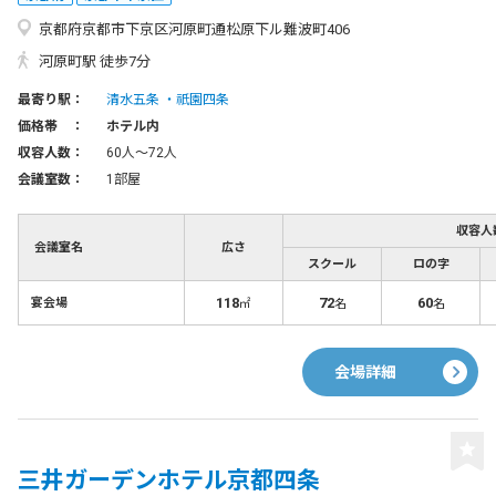
京都府京都市下京区河原町通松原下ル難波町406
河原町駅 徒歩7分
最寄り駅：
清水五条
祇園四条
価格帯 ：
ホテル内
収容人数：
60人〜72人
会議室数：
1部屋
収容人
会議室名
広さ
スクール
ロの字
118
72
60
宴会場
㎡
名
名
会場詳細
三井ガーデンホテル京都四条