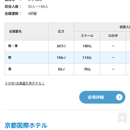
収容人数：
35人〜180人
会議室数：
4部屋
収容人
会議室名
広さ
スクール
ロの字
247
180
－
雅・華
㎡
名
156
110
－
雅
㎡
名
92
70
－
華
㎡
名
その他1会議室を表示する↓
会場詳細
京都国際ホテル