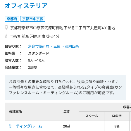
オフィステリア
京都府
京都市中京区
京都府京都市中京区河原町御池下がる二丁目下丸屋町403番地
市役所前駅 河原町南 徒歩1分
最寄り駅：
京都市役所前
三条
祇園四条
価格帯 ：
スタンダード
収容人数：
8人〜10人
会議室数：
2部屋
お取引先との重要な商談や打ち合わせ、役員会議や面談・セミナ
ー等様々な用途に合わせて、高級感あふれる2タイプの会議室(カン
ファレンスルーム・ミーティングルーム)のご利用が可能です。
収容
会議室名
広さ
スクール
ロの字
ミーティングルーム
20
－
8
㎡
名