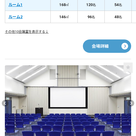
ルーム1
168
120
54
㎡
名
名
ルーム2
146
96
48
㎡
名
名
その他10会議室を表示する↓
会場詳細