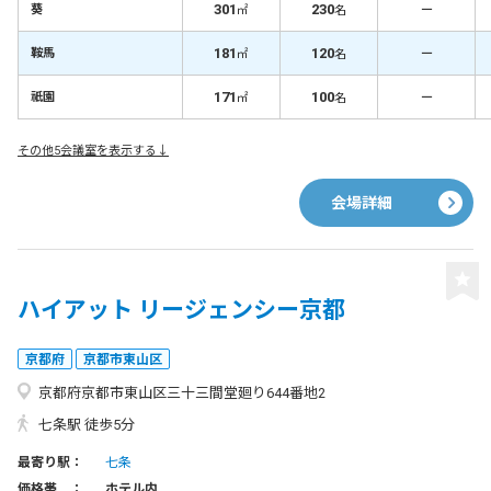
301
230
－
葵
㎡
名
181
120
－
鞍馬
㎡
名
171
100
－
祇園
㎡
名
その他5会議室を表示する↓
会場詳細
ハイアット リージェンシー京都
京都府
京都市東山区
京都府京都市東山区三十三間堂廻り644番地2
七条駅 徒歩5分
最寄り駅：
七条
価格帯 ：
ホテル内