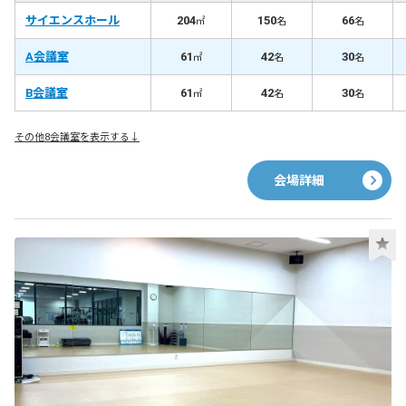
サイエンスホール
204
150
66
㎡
名
名
A会議室
61
42
30
㎡
名
名
B会議室
61
42
30
㎡
名
名
その他8会議室を表示する↓
会場詳細