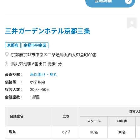
会場詳細
三井ガーデンホテル京都三条
京都府
京都市中京区
京都府京都市中京区三条通烏丸西入御倉町80番
烏丸御池駅 6番出口 徒歩1分
最寄り駅：
烏丸御池
烏丸
価格帯 ：
ホテル内
収容人数：
30人〜50人
会議室数：
1部屋
収容人
会議室名
広さ
スクール
ロの字
67
30
30
鳥丸
㎡
名
名