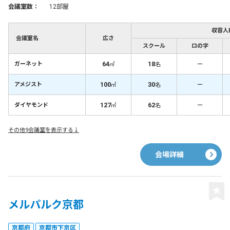
会議室数：
12部屋
収容人
会議室名
広さ
スクール
ロの字
64
18
－
ガーネット
㎡
名
100
30
－
アメジスト
㎡
名
127
62
－
ダイヤモンド
㎡
名
その他9会議室を表示する↓
会場詳細
メルパルク京都
京都府
京都市下京区