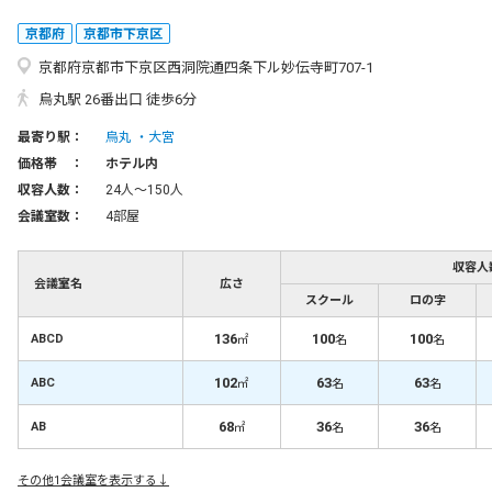
京都府
京都市下京区
京都府京都市下京区西洞院通四条下ル妙伝寺町707-1
烏丸駅 26番出口 徒歩6分
最寄り駅：
烏丸
大宮
価格帯 ：
ホテル内
収容人数：
24人〜150人
会議室数：
4部屋
収容人
会議室名
広さ
スクール
ロの字
136
100
100
ABCD
㎡
名
名
102
63
63
ABC
㎡
名
名
68
36
36
AB
㎡
名
名
その他1会議室を表示する↓