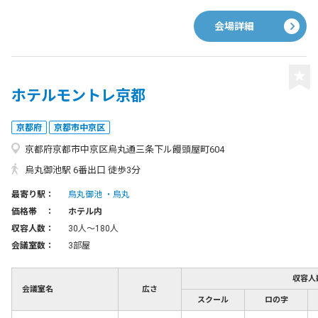
会場詳細
ホテルモントレ京都
京都府
京都市中京区
京都府京都市中京区烏丸通三条下ル饅頭屋町604
烏丸御池駅 6番出口 徒歩3分
最寄り駅：
烏丸御池
烏丸
価格帯 ：
ホテル内
収容人数：
30人〜180人
会議室数：
3部屋
収容人
会議室名
広さ
スクール
ロの字