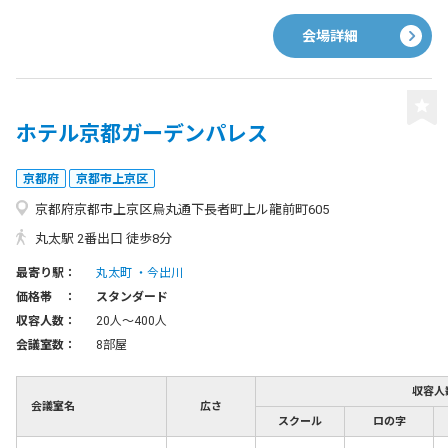
会場詳細
ホテル京都ガーデンパレス
京都府
京都市上京区
京都府京都市上京区烏丸通下長者町上ル龍前町605
丸太駅 2番出口 徒歩8分
最寄り駅：
丸太町
今出川
価格帯 ：
スタンダード
収容人数：
20人〜400人
会議室数：
8部屋
収容人
会議室名
広さ
スクール
ロの字