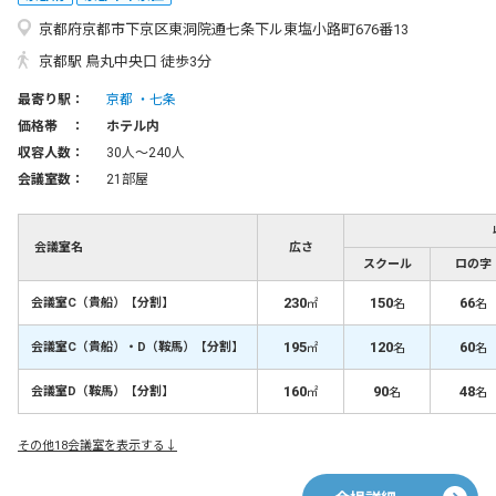
京都府京都市下京区東洞院通七条下ル東塩小路町676番13
京都駅 鳥丸中央口 徒歩3分
最寄り駅：
京都
七条
価格帯 ：
ホテル内
収容人数：
30人〜240人
会議室数：
21部屋
会議室名
広さ
スクール
ロの字
230
150
66
会議室C（貴船）【分割】
㎡
名
名
195
120
60
会議室C（貴船）・D（鞍馬）【分割】
㎡
名
名
160
90
48
会議室D（鞍馬）【分割】
㎡
名
名
その他18会議室を表示する↓