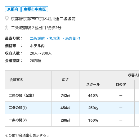
京都府
京都市中京区
京都府京都市中京区堀川通二城城前
二条城前駅 2番出口 徒歩2分
最寄り駅：
二条城前
丸太町
烏丸御池
価格帯 ：
ホテル内
収容人数：
20人〜800人
会議室数：
20部屋
収容人
会議室名
広さ
スクール
ロの字
742
440
－
二条の間（全室）
㎡
名
454
250
－
二条の間(1)
㎡
名
288
160
－
二条の間(2)
㎡
名
その他17会議室を表示する↓