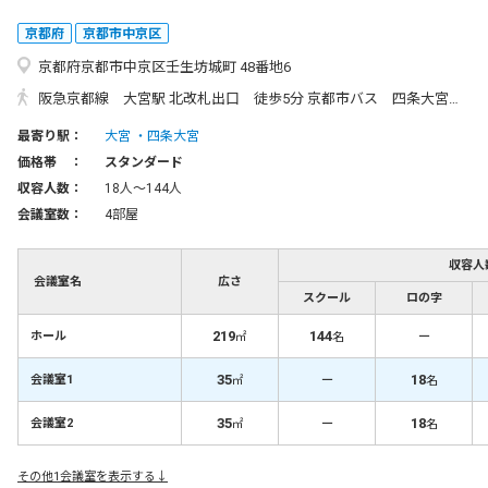
京都府
京都市中京区
京都府京都市中京区壬生坊城町 48番地6
阪急京都線 大宮駅 北改札出口 徒歩5分 京都市バス 四条大宮バス停降車 徒歩5分
最寄り駅：
大宮
四条大宮
価格帯 ：
スタンダード
収容人数：
18人〜144人
会議室数：
4部屋
収容人
会議室名
広さ
スクール
ロの字
219
144
－
ホール
㎡
名
35
－
18
会議室1
㎡
名
35
－
18
会議室2
㎡
名
その他1会議室を表示する↓