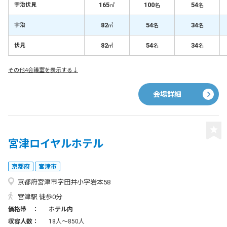
165
100
54
宇治伏見
㎡
名
名
82
54
34
宇治
㎡
名
名
82
54
34
伏見
㎡
名
名
その他4会議室を表示する↓
会場詳細
宮津ロイヤルホテル
京都府
宮津市
京都府宮津市字田井小字岩本58
宮津駅 徒歩0分
価格帯 ：
ホテル内
収容人数：
18人〜850人