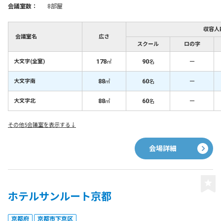
会議室数：
8部屋
収容人
会議室名
広さ
スクール
ロの字
178
90
－
大文字(全室)
㎡
名
88
60
－
大文字南
㎡
名
88
60
－
大文字北
㎡
名
その他5会議室を表示する↓
会場詳細
ホテルサンルート京都
京都府
京都市下京区