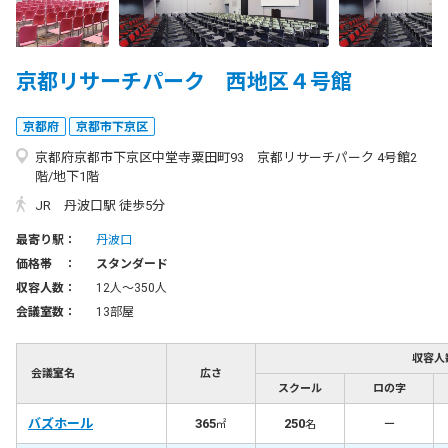
京都リサーチパーク 西地区４号館
京都府
京都市下京区
京都府京都市下京区中堂寺粟田町93 京都リサーチパーク 4号館2
階/地下1階
JR 丹波口駅 徒歩5分
最寄り駅：
丹波口
価格帯 ：
スタンダード
収容人数：
12人〜350人
会議室数：
13部屋
収容人
会議室名
広さ
スクール
ロの字
バズホール
365
250
－
㎡
名