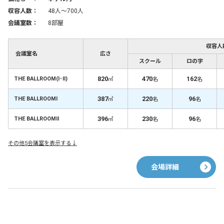
収容人数：
48人〜700人
会議室数：
8部屋
収容人
会議室名
広さ
スクール
ロの字
820
470
162
THE BALLROOM(Ⅰ･Ⅱ)
㎡
名
名
387
220
96
THE BALLROOMⅠ
㎡
名
名
396
230
96
THE BALLROOMⅡ
㎡
名
名
その他5会議室を表示する↓
会場詳細