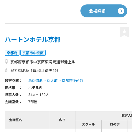
会場詳細
ハートンホテル京都
京都府
京都市中京区
京都府京都市中京区東洞院通御池上ル
烏丸御池駅 1番出口 徒歩2分
最寄り駅：
烏丸御池
丸太町
京都市役所前
価格帯 ：
ホテル内
収容人数：
34人〜180人
会議室数：
7部屋
収容人
会議室名
広さ
スクール
ロの字