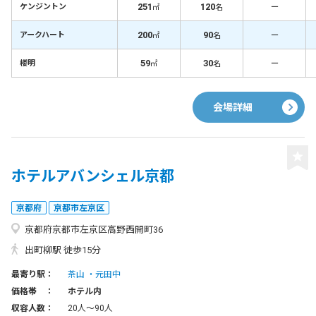
251
120
－
ケンジントン
㎡
名
200
90
－
アークハート
㎡
名
59
30
－
楼明
㎡
名
会場詳細
ホテルアバンシェル京都
京都府
京都市左京区
京都府京都市左京区高野西開町36
出町柳駅 徒歩15分
最寄り駅：
茶山
元田中
価格帯 ：
ホテル内
収容人数：
20人〜90人