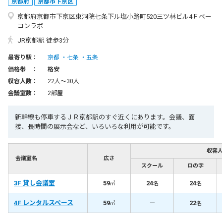
京都府
京都市下京区
京都府京都市下京区東洞院七条下ル塩小路町520三ツ林ビル4Ｆベー
コンラボ
JR京都駅 徒歩3分
最寄り駅：
京都
七条
五条
価格帯 ：
格安
収容人数：
22人〜30人
会議室数：
2部屋
新幹線も停車するＪＲ京都駅のすぐ近くにあります。会議、面
接、長時間の展示会など、いろいろな利用が可能です。
収容
会議室名
広さ
スクール
ロの字
3F 貸し会議室
59
24
24
㎡
名
名
4F レンタルスペース
59
－
22
㎡
名