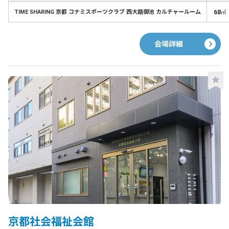
68
TIME SHARING 京都 コナミスポーツクラブ 西大路御池 カルチャールーム
㎡
会場詳細
京都社会福祉会館