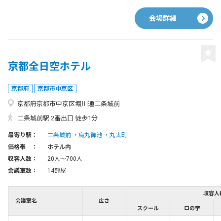
会場詳細
京都全日空ホテル
京都府
京都市中京区
京都府京都市中京区堀川通二条城前
二条城前駅 2番出口 徒歩1分
最寄り駅：
二条城前
烏丸御池
丸太町
価格帯 ：
ホテル内
収容人数：
20人〜700人
会議室数：
14部屋
収容人
会議室名
広さ
スクール
ロの字