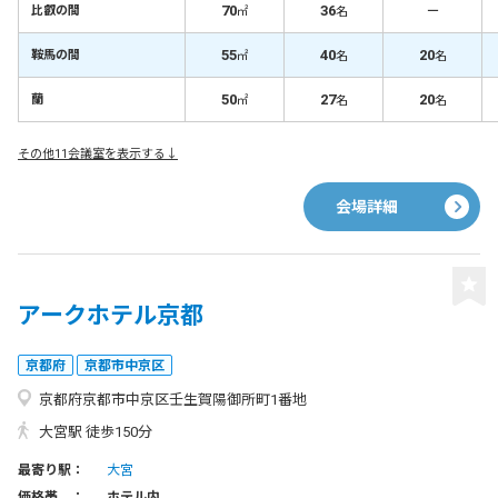
70
36
－
比叡の間
㎡
名
55
40
20
鞍馬の間
㎡
名
名
50
27
20
蘭
㎡
名
名
その他11会議室を表示する↓
会場詳細
アークホテル京都
京都府
京都市中京区
京都府京都市中京区壬生賀陽御所町1番地
大宮駅 徒歩150分
最寄り駅：
大宮
価格帯 ：
ホテル内