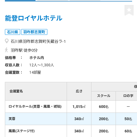
能登ロイヤルホテル
石川県
羽咋郡志賀町
石川県羽咋郡志賀町矢蔵谷ラ-1
羽咋駅 徒歩0分
価格帯 ：
ホテル内
収容人数：
12人〜1,300人
会議室数：
14部屋
会議室名
広さ
スクール
ロの字
1,015
600
－
ロイヤルホール(芙蓉・鳳凰・琥珀)
㎡
名
340
200
50
芙蓉
㎡
名
名
340
200
60
鳳凰(ステージ付)
㎡
名
名