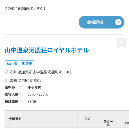
その他11会議室を表示する↓
会場詳細
山中温泉河鹿荘ロイヤルホテル
石川県
加賀市
石川県加賀市山中温泉河鹿町ホー100
加賀温泉駅 徒歩0分
価格帯 ：
ホテル内
収容人数：
35人〜250人
会議室数：
9部屋
会議室名
広さ
スクー
ロ
ル