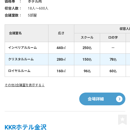
価格帯 ：
ホテル内
収容人数：
18人〜600人
会議室数：
5部屋
収容人
会議室名
広さ
スクール
ロの字
440
250
－
インペリアルルーム
㎡
名
280
150
78
クリスタルルーム
㎡
名
名
160
96
60
ロイヤルルーム
㎡
名
名
その他2会議室を表示する↓
会場詳細
KKRホテル金沢