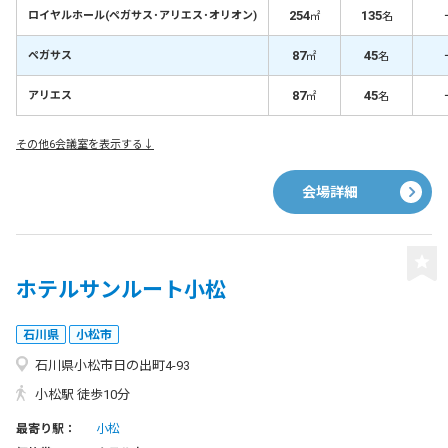
254
135
ロイヤルホール(ペガサス･アリエス･オリオン)
㎡
名
87
45
ペガサス
㎡
名
87
45
アリエス
㎡
名
その他6会議室を表示する↓
会場詳細
ホテルサンルート小松
石川県
小松市
石川県小松市日の出町4-93
小松駅 徒歩10分
最寄り駅：
小松