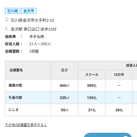
石川県
金沢市
石川県金沢市大手町2-32
金沢駅 東口出口 徒歩25分
価格帯 ：
ホテル内
収容人数：
21人〜300人
会議室数：
5部屋
収容人
会議室名
広さ
スクール
ロの字
460
300
－
鳳凰の間
㎡
名
225
150
－
孔雀の間
㎡
名
50
21
24
にしき
㎡
名
名
その他2会議室を表示する↓