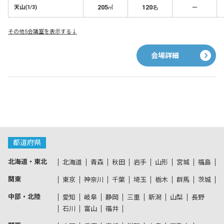
205
120
－
天山(1/3)
㎡
名
その他5会議室を表示する↓
会場詳細
都道府県
北海道・東北
北海道
青森
秋田
岩手
山形
宮城
福島
関東
東京
神奈川
千葉
埼玉
栃木
群馬
茨城
中部・北陸
愛知
岐阜
静岡
三重
新潟
山梨
長野
石川
富山
福井