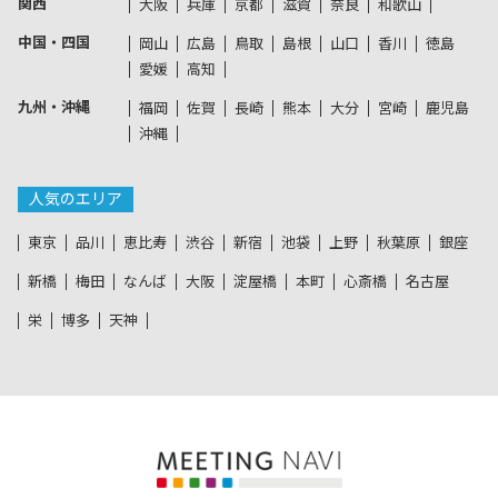
関西
大阪
兵庫
京都
滋賀
奈良
和歌山
中国・四国
岡山
広島
鳥取
島根
山口
香川
徳島
愛媛
高知
九州・沖縄
福岡
佐賀
長崎
熊本
大分
宮崎
鹿児島
沖縄
人気のエリア
東京
品川
恵比寿
渋谷
新宿
池袋
上野
秋葉原
銀座
新橋
梅田
なんば
大阪
淀屋橋
本町
心斎橋
名古屋
栄
博多
天神