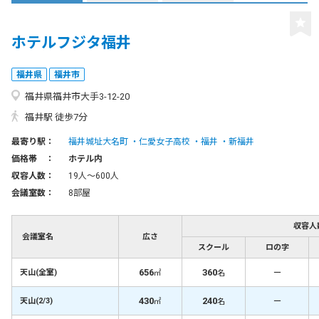
ホテルフジタ福井
福井県
福井市
福井県福井市大手3-12-20
福井駅 徒歩7分
最寄り駅：
福井城址大名町
仁愛女子高校
福井
新福井
価格帯 ：
ホテル内
収容人数：
19人〜600人
会議室数：
8部屋
収容人
会議室名
広さ
スクール
ロの字
656
360
－
天山(全室)
㎡
名
430
240
－
天山(2/3)
㎡
名