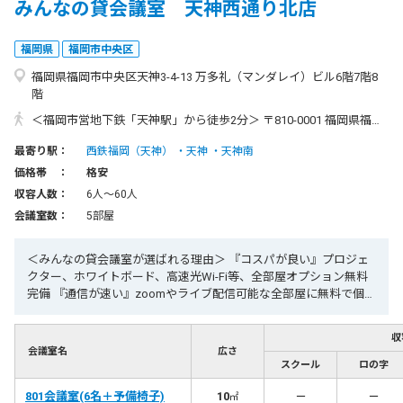
みんなの貸会議室 天神西通り北店
福岡県
福岡市中央区
福岡県福岡市中央区天神3-4-13 万多礼（マンダレイ）ビル6階7階8
階
＜福岡市営地下鉄「天神駅」から徒歩2分＞ 〒810-0001 福岡県福岡市中央区天神3丁目4番13号 万多礼ビル 6階7階8階 ・電車でお越しの場合 地下鉄空港線「天神駅」1番出口より徒歩2分 または西鉄天神大牟田線「福岡(天神)駅」北口より徒歩5分 ・新幹線「博多駅」からお越しの場合 「博多駅」より、地下鉄空港線利用で「天神駅」まで約5分 ・福岡空港からお越しの場合 「福岡空港駅」より、地下鉄空港線利用で「天神駅」まで約10分
最寄り駅：
西鉄福岡（天神）
天神
天神南
価格帯 ：
格安
収容人数：
6人〜60人
会議室数：
5部屋
＜みんなの貸会議室が選ばれる理由＞ 『コスパが良い』プロジェ
クター、ホワイトボード、高速光Wi-Fi等、全部屋オプション無料
完備 『通信が速い』zoomやライブ配信可能な全部屋に無料で個別
光Wi-Fi完備 『２４時間今すぐ使える』年中無休、２４時間営業、
WEB予約で今すぐ使えます 『集まりやすい』博多駅・天神駅徒歩
収
圏内、飛行機、新幹線、地下鉄、JR、西鉄で集まりやすい 【リピ
会議室名
広さ
ート率90%超】 ★天神駅2分 ★24時間利用可能！最短1分後から利
スクール
ロの字
用可能 ★高速光Wi-Fiやプロジェクター等全て無料 みんなの貸会議
801会議室(6名＋予備椅子)
室『天神西通り北店・別館』は、福岡市の天神駅すぐの２４時間
10
－
－
㎡