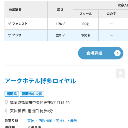
収容人
会議室名
広さ
スクール
ロの字
174
80
－
ザ フォレスト
㎡
名
231
100
－
ザ プラザ
㎡
名
会場詳細
アークホテル博多ロイヤル
福岡県
福岡市中央区
福岡県福岡市中央区天神3丁目13-20
天神駅 西1番出口 徒歩3分
最寄り駅：
天神
西鉄福岡（天神）
赤坂
価格帯 ：
ホテル内