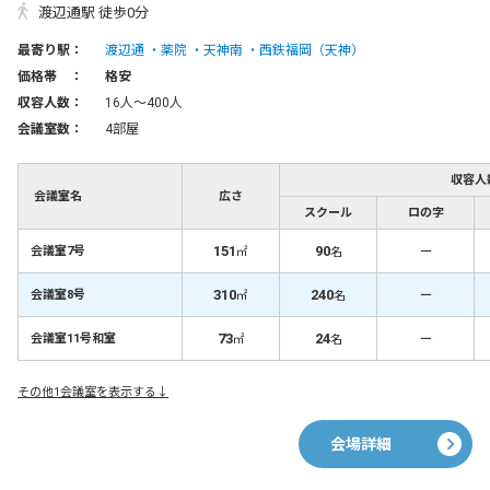
渡辺通駅 徒歩0分
最寄り駅：
渡辺通
薬院
天神南
西鉄福岡（天神）
価格帯 ：
格安
収容人数：
16人〜400人
会議室数：
4部屋
収容人
会議室名
広さ
スクール
ロの字
151
90
－
会議室7号
㎡
名
310
240
－
会議室8号
㎡
名
73
24
－
会議室11号和室
㎡
名
その他1会議室を表示する↓
会場詳細