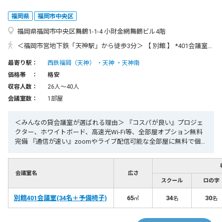
福岡県
福岡市中央区
福岡県福岡市中央区舞鶴1-1-4 小財金網舞鶴ビル4階
＜福岡市営地下鉄「天神駅」から徒歩3分＞ 【 別館 】 *401会議室のみ 〒810-0073 福岡県福岡市中央区舞鶴1丁目1-4小財金網舞鶴ビル4階 [本館の目の前にあります] ・電車でお越しの場合 地下鉄空港線「天神駅」1番出口より徒歩3分 または西鉄天神大牟田線「福岡(天神)駅」北口より徒歩5分 ・新幹線「博多駅」からお越しの場合 「博多駅」より、地下鉄空港線利用で「天神駅」まで約5分 ・福岡空港からお越しの場合 「福岡空港駅」より、地下鉄空港線利用で「天神駅」まで約10分
最寄り駅：
西鉄福岡（天神）
天神
天神南
価格帯 ：
格安
収容人数：
26人〜40人
会議室数：
1部屋
＜みんなの貸会議室が選ばれる理由＞ 『コスパが良い』プロジェ
クター、ホワイトボード、高速光Wi-Fi等、全部屋オプション無料
完備 『通信が速い』zoomやライブ配信可能な全部屋に無料で個別
光Wi-Fi完備 『２４時間今すぐ使える』年中無休、２４時間営業、
WEB予約で今すぐ使えます 『集まりやすい』博多駅・天神駅徒歩
圏内、飛行機、新幹線、地下鉄、JR、西鉄で集まりやすい 【リピ
会議室名
広さ
ート率90%超】 ★天神駅3分 ★24時間利用可能！最短1分後から利
スクール
ロの字
用可能 ★高速光Wi-Fiやプロジェクター等全て無料 みんなの貸会議
別館401会議室(34名＋予備椅子)
室『天神西通り北店別館』は、福岡市の天神駅すぐの２４時間営
65
34
30
㎡
名
名
業、プロジェクターなどオプション無料で定員34人+予備椅子6で
最大40名利用できます。高速光通信完備で会議、セミナー、研