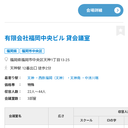
会場詳細
有限会社福岡中央ビル 貸会議室
福岡県
福岡市中央区
福岡県福岡市中央区天神1丁目13-25
天神駅 12番出口 徒歩2分
最寄り駅：
天神
西鉄福岡（天神）
天神南
中洲川端
価格帯 ：
特殊
収容人数：
22人〜44人
会議室数：
3部屋
収容人
会議室名
広さ
スクール
ロの字