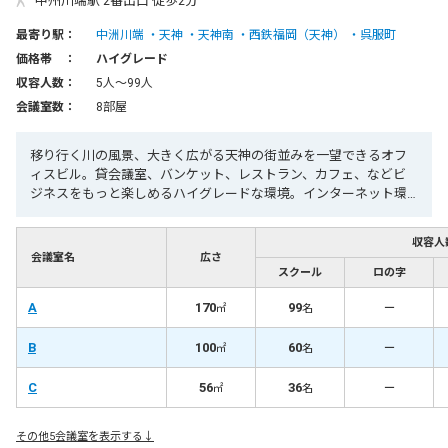
中州川端駅 2番出口 徒歩2分
最寄り駅：
中洲川端
天神
天神南
西鉄福岡（天神）
呉服町
価格帯 ：
ハイグレード
収容人数：
5人〜99人
会議室数：
8部屋
移り行く川の風景、大きく広がる天神の街並みを一望できるオフ
ィスビル。貸会議室、バンケット、レストラン、カフェ、などビ
ジネスをもっと楽しめるハイグレードな環境。インターネット環
境完備。
収容人
会議室名
広さ
スクール
ロの字
A
170
99
－
㎡
名
B
100
60
－
㎡
名
C
56
36
－
㎡
名
その他5会議室を表示する↓