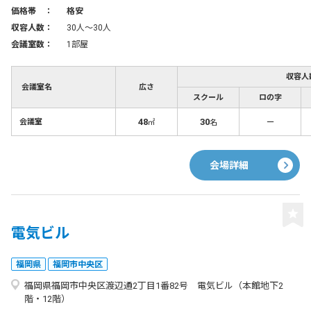
価格帯 ：
格安
収容人数：
30人〜30人
会議室数：
1部屋
収容人
会議室名
広さ
スクール
ロの字
48
30
－
会議室
㎡
名
会場詳細
電気ビル
福岡県
福岡市中央区
福岡県福岡市中央区渡辺通2丁目1番82号 電気ビル（本館地下2
階・12階）