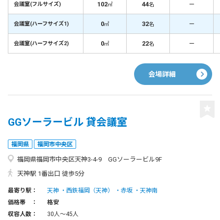
102
44
－
会議室(フルサイズ)
㎡
名
0
32
－
会議室(ハーフサイズ1)
㎡
名
0
22
－
会議室(ハーフサイズ2)
㎡
名
会場詳細
GGソーラービル 貸会議室
福岡県
福岡市中央区
福岡県福岡市中央区天神3-4-9 GGソーラービル9F
天神駅 1番出口 徒歩5分
最寄り駅：
天神
西鉄福岡（天神）
赤坂
天神南
価格帯 ：
格安
収容人数：
30人〜45人