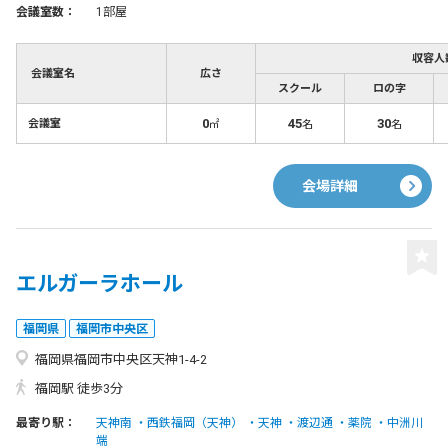
会議室数：
1部屋
収容人
会議室名
広さ
スクール
ロの字
0
45
30
会議室
㎡
名
名
会場詳細
エルガーラホール
福岡県
福岡市中央区
福岡県福岡市中央区天神1-4-2
福岡駅 徒歩3分
最寄り駅：
天神南
西鉄福岡（天神）
天神
渡辺通
薬院
中洲川
端