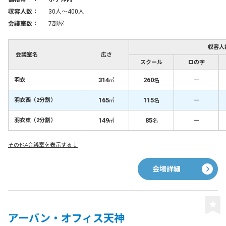
収容人数：
30人〜400人
会議室数：
7部屋
収容人
会議室名
広さ
スクール
ロの字
314
260
－
羽衣
㎡
名
165
115
－
羽衣西（2分割）
㎡
名
149
85
－
羽衣東（2分割）
㎡
名
その他4会議室を表示する↓
会場詳細
アーバン・オフィス天神