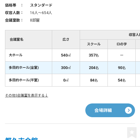
価格帯 ：
スタンダード
収容人数：
16人〜654人
会議室数：
8部屋
収容人
会議室名
広さ
スクール
ロの字
540
357
－
大ホール
㎡
名
300
204
90
多目的ホール(全室)
㎡
名
名
0
84
54
多目的ホール(半室)
㎡
名
名
その他5会議室を表示する↓
会場詳細