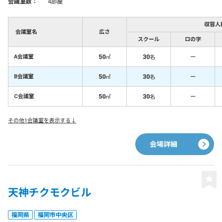
会議室数：
4部屋
収容人
会議室名
広さ
スクール
ロの字
50
30
－
A会議室
㎡
名
50
30
－
B会議室
㎡
名
50
30
－
C会議室
㎡
名
その他1会議室を表示する↓
会場詳細
天神チクモクビル
福岡県
福岡市中央区