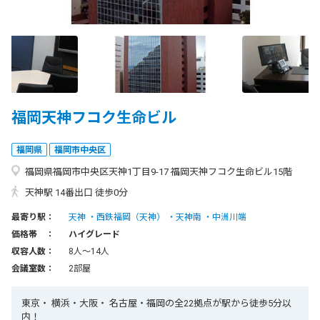
福岡天神フコク生命ビル
福岡県
福岡市中央区
福岡県福岡市中央区天神1丁目9-17 福岡天神フコク生命ビル15階
天神駅 14番出口 徒歩0分
最寄り駅：
天神
西鉄福岡（天神）
天神南
中洲川端
価格帯 ：
ハイグレード
収容人数：
8人〜14人
会議室数：
2部屋
東京・ 横浜・大阪・ 名古屋・福岡の全22拠点が駅から徒歩5分以
内！