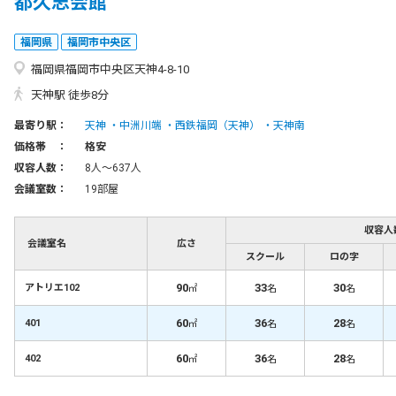
都久志会館
福岡県
福岡市中央区
福岡県福岡市中央区天神4-8-10
天神駅 徒歩8分
最寄り駅：
天神
中洲川端
西鉄福岡（天神）
天神南
価格帯 ：
格安
収容人数：
8人〜637人
会議室数：
19部屋
収容人
会議室名
広さ
スクール
ロの字
90
33
30
アトリエ102
㎡
名
名
60
36
28
401
㎡
名
名
60
36
28
402
㎡
名
名