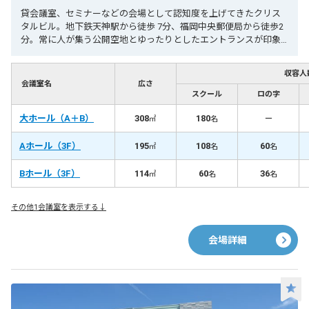
貸会議室、セミナーなどの会場として認知度を上げてきたクリス
タルビル。地下鉄天神駅から徒歩 7分、福岡中央郵便局から徒歩2
分。常に人が集う公開空地とゆったりとしたエントランスが印象
的。
収容人
会議室名
広さ
スクール
ロの字
大ホール（A＋B）
308
180
－
㎡
名
Aホール（3F）
195
108
60
㎡
名
名
Bホール（3F）
114
60
36
㎡
名
名
その他1会議室を表示する↓
会場詳細