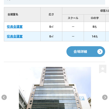
収容人
会議室名
広さ
スクール
ロの字
役員会議室
0
－
8
㎡
名
役員会議室
0
－
14
㎡
名
会場詳細