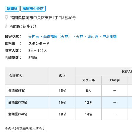
福岡県
福岡市中央区
福岡県福岡市中央区天神1丁目3番38号
福岡駅 徒歩3分
最寄り駅：
天神南
西鉄福岡（天神）
天神
渡辺通
中洲川端
価格帯 ：
スタンダード
収容人数：
8人〜106人
会議室数：
8部屋
収容人
会議室名
広さ
スクール
ロの字
15
8
－
会議室(8名)
㎡
名
16
12
－
会議室(12名)
㎡
名
18
14
－
会議室(14名)
㎡
名
その他5会議室を表示する↓