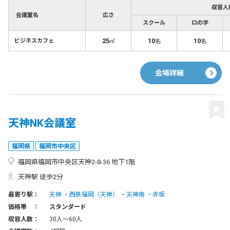
収容人
会議室名
広さ
スクール
ロの字
25
10
10
ビジネスカフェ
㎡
名
名
会場詳細
天神NK会議室
福岡県
福岡市中央区
福岡県福岡市中央区天神2-8-36 地下1階
天神駅 徒歩2分
最寄り駅：
天神
西鉄福岡（天神）
天神南
赤坂
価格帯 ：
スタンダード
収容人数：
30人〜60人