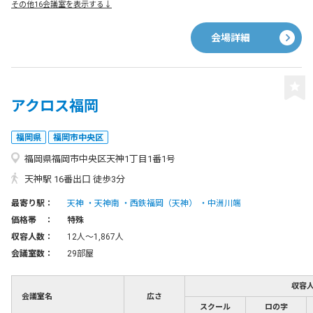
その他16会議室を表示する↓
会場詳細
アクロス福岡
福岡県
福岡市中央区
福岡県福岡市中央区天神1丁目1番1号
天神駅 16番出口 徒歩3分
最寄り駅：
天神
天神南
西鉄福岡（天神）
中洲川端
価格帯 ：
特殊
収容人数：
12人〜1,867人
会議室数：
29部屋
収容
会議室名
広さ
スクール
ロの字