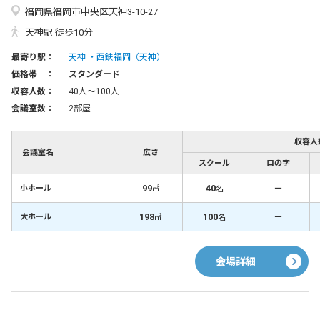
福岡県福岡市中央区天神3-10-27
天神駅 徒歩10分
最寄り駅：
天神
西鉄福岡（天神）
価格帯 ：
スタンダード
収容人数：
40人〜100人
会議室数：
2部屋
収容人
会議室名
広さ
スクール
ロの字
99
40
－
小ホール
㎡
名
198
100
－
大ホール
㎡
名
会場詳細