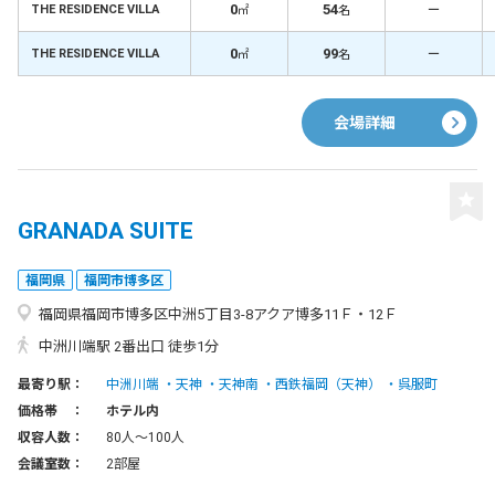
0
54
－
THE RESIDENCE VILLA
㎡
名
0
99
－
THE RESIDENCE VILLA
㎡
名
会場詳細
GRANADA SUITE
福岡県
福岡市博多区
福岡県福岡市博多区中洲5丁目3-8アクア博多11Ｆ・12Ｆ
中洲川端駅 2番出口 徒歩1分
最寄り駅：
中洲川端
天神
天神南
西鉄福岡（天神）
呉服町
価格帯 ：
ホテル内
収容人数：
80人〜100人
会議室数：
2部屋