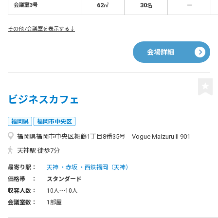
62
30
－
会議室3号
㎡
名
その他7会議室を表示する↓
会場詳細
ビジネスカフェ
福岡県
福岡市中央区
福岡県福岡市中央区舞鶴1丁目8番35号 Vogue Maizuru Ⅱ 901
天神駅 徒歩7分
最寄り駅：
天神
赤坂
西鉄福岡（天神）
価格帯 ：
スタンダード
収容人数：
10人〜10人
会議室数：
1部屋