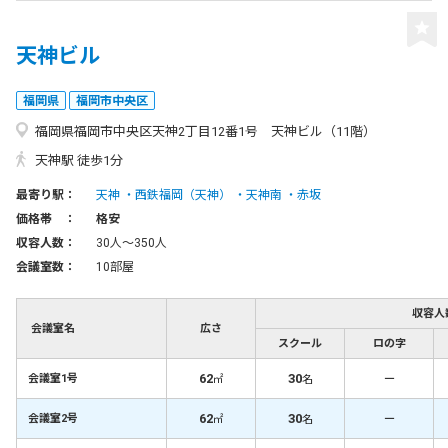
天神ビル
福岡県
福岡市中央区
福岡県福岡市中央区天神2丁目12番1号 天神ビル（11階）
天神駅 徒歩1分
最寄り駅：
天神
西鉄福岡（天神）
天神南
赤坂
価格帯 ：
格安
収容人数：
30人〜350人
会議室数：
10部屋
収容人
会議室名
広さ
スクール
ロの字
62
30
－
会議室1号
㎡
名
62
30
－
会議室2号
㎡
名