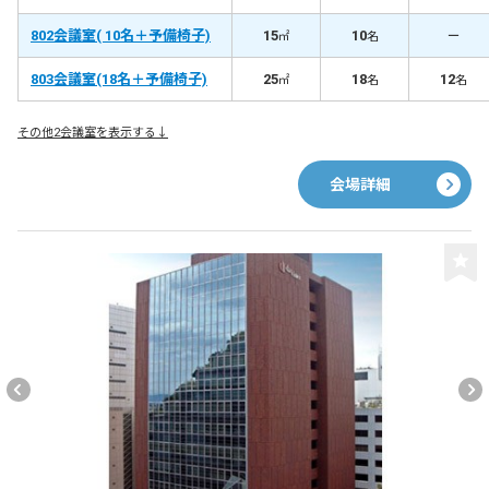
営業、プロジェクターなどオプション無料で６人～最大50人ま
で、6部屋ございます。高速光通信完備で会議、セミナー、研修、
802会議室( 10名＋予備椅子)
15
10
－
㎡
名
説明会、各種イベントなど、幅広い用途でご利用いただいており
ます
803会議室(18名＋予備椅子)
25
18
12
㎡
名
名
その他2会議室を表示する↓
会場詳細