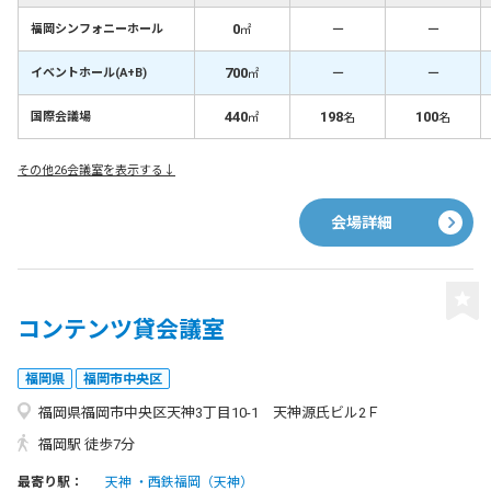
0
－
－
福岡シンフォニーホール
㎡
700
－
－
イベントホール(A+B)
㎡
440
198
100
国際会議場
㎡
名
名
その他26会議室を表示する↓
会場詳細
コンテンツ貸会議室
福岡県
福岡市中央区
福岡県福岡市中央区天神3丁目10-1 天神源氏ビル2Ｆ
福岡駅 徒歩7分
最寄り駅：
天神
西鉄福岡（天神）