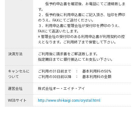
　　仮予約申込書を確認後、お電話にてご連絡致しま
す。

２．仮予約後に利用申込書にご記入頂き、社印を押印
のうえ、FAXにてご送付ください。

３．利用申込書に管理会社が受付印を押印のうえ、
FAXにて返送いたします。

※ 管理会社の受付印のある利用申込書が利用契約の控
えとなります。ご利用終了まで保管して下さい。
決済方法
ご利用後に請求書をご郵送致します。

指定期日までに銀行振込にてお支払い下さい。
キャンセルに
ご利用の31日前まで　：　基本利用料の50%

ついて
ご利用の30日前以降　：　基本利用料の全額
運営会社
株式会社オー・エイチ・アイ
WEBサイト
http://www.ohi-kaigi.com/crystal.html