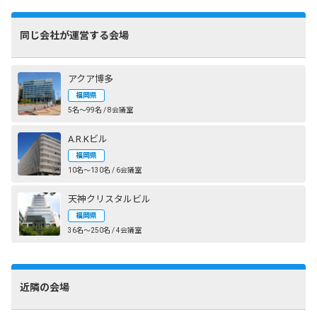
同じ会社が運営する会場
アクア博多
福岡県
5名〜99名 / 8会議室
A.R.Kビル
福岡県
10名〜130名 / 6会議室
天神クリスタルビル
福岡県
36名〜250名 / 4会議室
近隣の会場