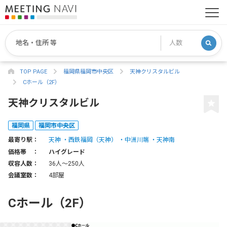
TOP PAGE
福岡県福岡市中央区
天神クリスタルビル
Cホール（2F）
天神クリスタルビル
福岡県
福岡市中央区
最寄り駅：
天神
西鉄福岡（天神）
中洲川端
天神南
価格帯 ：
ハイグレード
収容人数：
36人〜250人
会議室数：
4部屋
Cホール（2F）