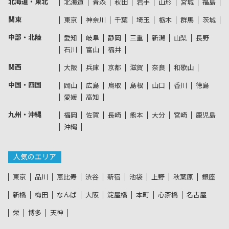
北海道・東北
北海道
青森
秋田
岩手
山形
宮城
福島
関東
東京
神奈川
千葉
埼玉
栃木
群馬
茨城
中部・北陸
愛知
岐阜
静岡
三重
新潟
山梨
長野
石川
富山
福井
関西
大阪
兵庫
京都
滋賀
奈良
和歌山
中国・四国
岡山
広島
鳥取
島根
山口
香川
徳島
愛媛
高知
九州・沖縄
福岡
佐賀
長崎
熊本
大分
宮崎
鹿児島
沖縄
人気のエリア
東京
品川
恵比寿
渋谷
新宿
池袋
上野
秋葉原
銀座
新橋
梅田
なんば
大阪
淀屋橋
本町
心斎橋
名古屋
栄
博多
天神