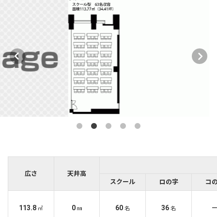
広さ
天井高
スクール
ロの字
コ
113.8
0
60
36
㎡
㎜
名
名