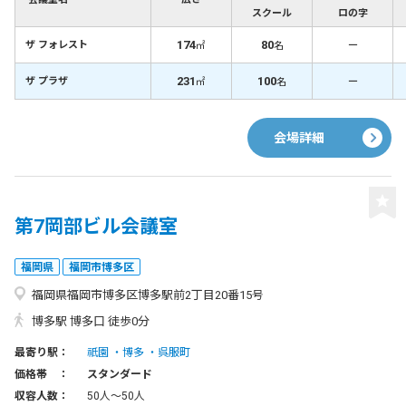
スクール
ロの字
174
80
－
ザ フォレスト
㎡
名
231
100
－
ザ プラザ
㎡
名
会場詳細
第7岡部ビル会議室
福岡県
福岡市博多区
福岡県福岡市博多区博多駅前2丁目20番15号
博多駅 博多口 徒歩0分
最寄り駅：
祇園
博多
呉服町
価格帯 ：
スタンダード
収容人数：
50人〜50人