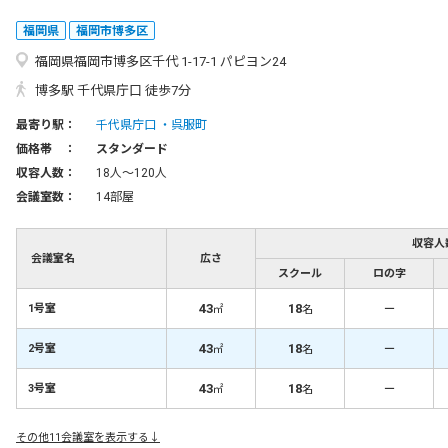
福岡県
福岡市博多区
福岡県福岡市博多区千代 1-17-1 パピヨン24
博多駅 千代県庁口 徒歩7分
最寄り駅：
千代県庁口
呉服町
価格帯 ：
スタンダード
収容人数：
18人〜120人
会議室数：
14部屋
収容人
会議室名
広さ
スクール
ロの字
43
18
－
1号室
㎡
名
43
18
－
2号室
㎡
名
43
18
－
3号室
㎡
名
その他11会議室を表示する↓