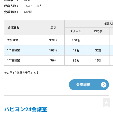
価格帯 ：
格安
収容人数：
15人〜300人
会議室数：
6部屋
収容人
会議室名
広さ
スクール
ロの字
378
300
－
大会議室
㎡
名
103
42
32
101会議室
㎡
名
名
70
15
15
102会議室
㎡
名
名
その他3会議室を表示する↓
会場詳細
パピヨン24会議室