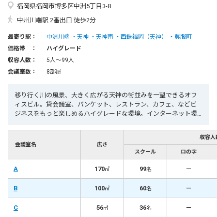
福岡県福岡市博多区中洲5丁目3-8
中州川端駅 2番出口 徒歩2分
最寄り駅：
中洲川端
天神
天神南
西鉄福岡（天神）
呉服町
価格帯 ：
ハイグレード
収容人数：
5人〜99人
会議室数：
8部屋
移り行く川の風景、大きく広がる天神の街並みを一望できるオフ
ィスビル。貸会議室、バンケット、レストラン、カフェ、などビ
ジネスをもっと楽しめるハイグレードな環境。インターネット環
境完備。
収容人
会議室名
広さ
スクール
ロの字
A
170
99
－
㎡
名
B
100
60
－
㎡
名
C
56
36
－
㎡
名