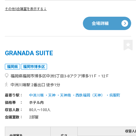
その他5会議室を表示する↓
会場詳細
GRANADA SUITE
福岡県
福岡市博多区
福岡県福岡市博多区中洲5丁目3-8アクア博多11Ｆ・12Ｆ
中洲川端駅 2番出口 徒歩1分
最寄り駅：
中洲川端
天神
天神南
西鉄福岡（天神）
呉服町
価格帯 ：
ホテル内
収容人数：
80人〜100人
会議室数：
2部屋
収容人
会議室名
広さ