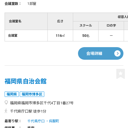
会議室数：
1部屋
収容人
会議室名
広さ
スクール
ロの字
116
50
－
会議室
㎡
名
会場詳細
福岡県自治会館
福岡県
福岡市博多区
福岡県福岡市博多区千代4丁目1番27号
千代県庁口駅 徒歩1分
最寄り駅：
千代県庁口
呉服町