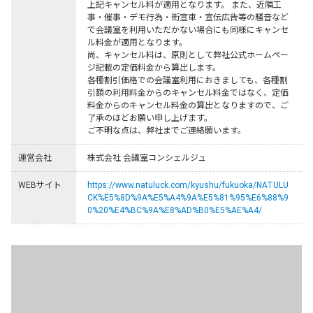
上記キャンセル料が適用となります。 また、近隣工
事・催事・デモ行為・街宣車・宣伝広告等の騒音など
で会議室を利用いただかない場合にも同様にキャンセ
ル料金が適用となります。

尚、キャンセル料は、原則として弊社公式ホームペー
ジ記載の定価料金から算出します。

各種割引価格での会議室利用におきましても、各種割
引額の利用料金からのキャンセル料金ではなく、定価
料金からのキャンセル料金の算出となりますので、ご
了承のほどお願い申し上げます。

ご不明な点は、弊社までご連絡願います。
運営会社
株式会社 会議室コンシェルジュ
WEBサイト
https://www.natuluck.com/kyushu/fukuoka/NATULU
CK%E5%8D%9A%E5%A4%9A%E5%81%95%E6%88%9
0%20%E4%BC%9A%E8%AD%B0%E5%AE%A4/