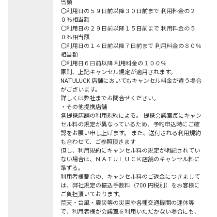
当額

〇利用日の５９日前以降３０日前まで 利用料金の２
０％相当額

〇利用日の２９日前以降１５日前まで 利用料金の５
０％相当額

〇利用日の１４日前以降７日前まで 利用料金の８０％
相当額

〇利用日６日前以降 利用料金の１００％

原則、上記キャンセル規定が適用されます。

NATULUCK 店舗においてもキャンセル料金が違う場合
がございます。

詳しくは弊社までお問合せください。

・その他提携店舗

各提携店舗の利用規約による。 提携会議室毎にキャン
セル料の規定が異なっているため、予約申込時にご確
認をお願い申し上げます。 また、送付される利用規約
も合わせて、ご参照頂きます

但し、利用規約にキャンセル料の規定が明記されてい
ない場合は、ＮＡＴＵＬＵＣＫ店舗のキャンセル料に
準ずる。

利用者様都合の、キャンセル料のご返金につきまして
は、弊社規定の振込手数料（700 円税別）をお客様に
ご負担頂いております。

荒天・台風・震災等の災害や各種交通機関の運休等
で、利用者様が会議室を利用いただかない場合にも、