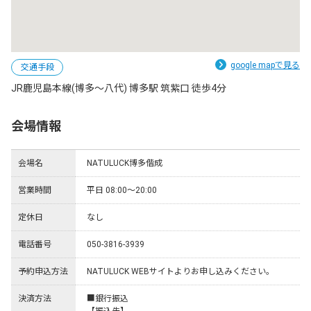
google mapで見る
交通手段
JR鹿児島本線(博多～八代) 博多駅 筑紫口 徒歩4分
会場情報
会場名
NATULUCK博多偕成
営業時間
平日 08:00～20:00
定休日
なし
電話番号
050-3816-3939
予約申込方法
NATULUCK WEBサイトよりお申し込みください。
決済方法
■銀行振込
