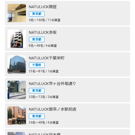
NATULUCK銀座
東京都
6名〜160名 / 11会議室
NATULUCK赤坂
東京都
8名〜48名 / 4会議室
NATULUCK千葉栄町
千葉県
35名〜81名 / 1会議室
NATULUCK市ヶ谷外堀通り
東京都
30名〜72名 / 2会議室
NATULUCK御茶ノ水駅前店
東京都
36名〜48名 / 4会議室
NATULUCK日本橋