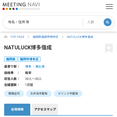
TOP PAGE
福岡県福岡市博多区
NATULUCK博多偕成
NATULUCK博多偕成
福岡県
福岡市博多区
最寄り駅：
博多
東比恵
価格帯 ：
格安
収容人数：
30人〜30人
会議室数：
1部屋
懇親会可
お弁当手配有
ドリンク手配有
会場情報
アクセスマップ