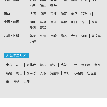
石川
富山
福井
関西
大阪
兵庫
京都
滋賀
奈良
和歌山
中国・四国
岡山
広島
鳥取
島根
山口
香川
徳島
愛媛
高知
九州・沖縄
福岡
佐賀
長崎
熊本
大分
宮崎
鹿児島
沖縄
人気のエリア
東京
品川
恵比寿
渋谷
新宿
池袋
上野
秋葉原
銀座
新橋
梅田
なんば
大阪
淀屋橋
本町
心斎橋
名古屋
栄
博多
天神