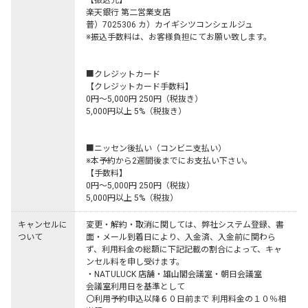
【振込先】

楽天銀行 第二営業支店

普）7025306 カ）カイギシツコンシェルジュ

※振込手数料は、お客様負担にてお願い致します。

■クレジットカード

【クレジットカード手数料】

0円～5,000円 250円（税抜き）

5,000円以上 5%（税抜き）

■ニッセン後払い（コンビニ支払い）

※本予約から2週間後までにお支払い下さい。

【手数料】

0円～5,000円 250円（税抜）

5,000円以上 5%（税抜）
キャンセルに
変更・解約・取消に関しては、弊社システム登録、書
ついて
面・メール到着日により、入金済、入金前に関わら
ず、利用料金の総額に下記記載の割合によって、キャ
ンセル料を申し受けます。

・NATULUCK 店舗・雄山閣会議室・朝日会議室

会議室利用日を基準として

〇利用予約申込以降６０日前まで 利用料金の１０％相