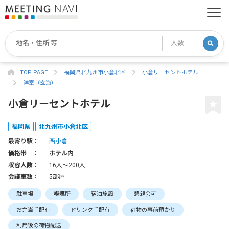
TOP PAGE
福岡県北九州市小倉北区
小倉リーセントホテル
洋室（玄海）
小倉リーセントホテル
福岡県
北九州市小倉北区
最寄り駅：
西小倉
価格帯 ：
ホテル内
収容人数：
16人〜200人
会議室数：
5部屋
駐車場
喫煙所
宿泊施設
懇親会可
お弁当手配有
ドリンク手配有
荷物の事前預かり
利用後の荷物配送