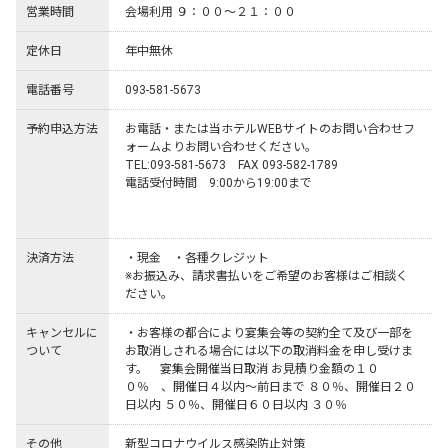
営業時間
会場利用 ９：００～２１：００
定休日
年中無休
電話番号
093-581-5673
予約申込方法
お電話・または当ホテルWEBサイトのお問い合わせフ
ォームよりお問い合わせください。

TEL:093-581-5673    FAX 093-582-1789

電話受付時間　9:00から19:00まで

決済方法
・現金　・各種クレジット

※お振込み、請求書払いをご希望のお客様はご相談く
ださい。
キャンセルに
・お客様の都合により宴集会等の契約全て及び一部を
ついて
お取消しされる場合には以下の取消料金を申し受けま
す。    宴集会開催当日取消 お見積り金額の１０
０％　、開催日４以内～前日まで ８０％、開催日２０
その他
新型コロナウイルス感染防止対策
