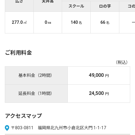
広さ
天井高
スクール
ロの字
コ
277.0
0
140
66
㎡
㎜
名
名
ご利用料金
（税込）
49,000
基本料金（2時間）
円
24,500
延長料金（1時間）
円
アクセスマップ
〒803-0811 福岡県北九州市小倉北区大門 1-1-17