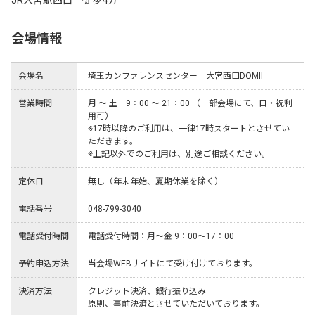
JR大宮駅西口　徒歩4分
会場情報
会場名
埼玉カンファレンスセンター 大宮西口DOMⅡ
営業時間
月 ～ 土　9：00 ～ 21：00 （一部会場にて、日・祝利
用可）

※17時以降のご利用は、一律17時スタートとさせてい
ただきます。

※上記以外でのご利用は、別途ご相談ください。
定休日
無し（年末年始、夏期休業を除く）
電話番号
048-799-3040
電話受付時間
電話受付時間：月～金 9：00～17：00
予約申込方法
当会場WEBサイトにて受け付けております。
決済方法
クレジット決済、銀行振り込み

原則、事前決済とさせていただいております。