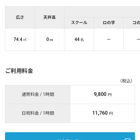
広さ
天井高
スクール
ロの字
コ
74.4
0
44
－
㎡
㎜
名
ご利用料金
（税込）
9,800
通常料金 / 1時間
円
11,760
日祝料金 / 1時間
円