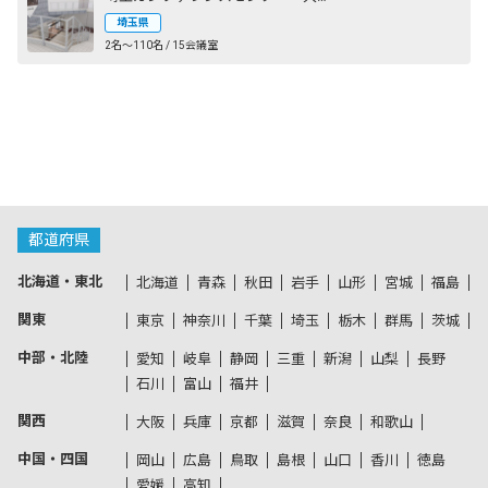
埼玉県
2名〜110名 / 15会議室
都道府県
北海道・東北
北海道
青森
秋田
岩手
山形
宮城
福島
関東
東京
神奈川
千葉
埼玉
栃木
群馬
茨城
中部・北陸
愛知
岐阜
静岡
三重
新潟
山梨
長野
石川
富山
福井
関西
大阪
兵庫
京都
滋賀
奈良
和歌山
中国・四国
岡山
広島
鳥取
島根
山口
香川
徳島
愛媛
高知