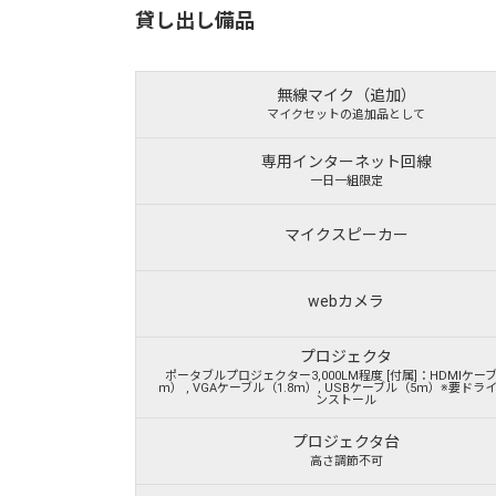
貸し出し備品
無線マイク（追加）
マイクセットの追加品として
専用インターネット回線
一日一組限定
マイクスピーカー
webカメラ
プロジェクタ
ポータブルプロジェクター3,000LM程度 [付属]：HDMIケー
ｍ） , VGAケーブル（1.8ｍ）, USBケーブル（5ｍ）※要ドラ
ンストール
プロジェクタ台
高さ調節不可