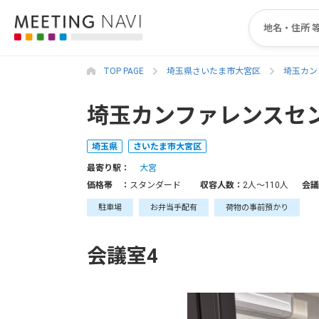
TOP PAGE
埼玉県さいたま市大宮区
埼玉カン
埼玉カンファレンスセン
埼玉県
さいたま市大宮区
最寄り駅：
大宮
価格帯 ：
スタンダード
収容人数：
2人〜110人
会議
駐車場
お弁当手配有
荷物の事前預かり
会議室4