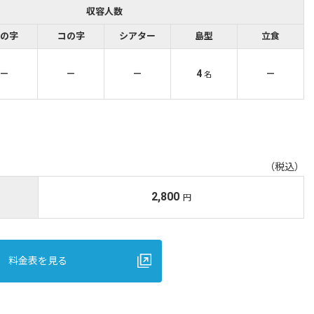
収容人数
の字
コの字
シアター
島型
立食
－
－
－
4
－
名
（税込）
2,800
円
料金表を見る