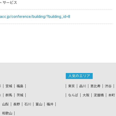
・サービス
cc.jp/conference/building/?building_id=8
人気のエリア
形
宮城
福島
東京
品川
恵比寿
渋谷
木
群馬
茨城
なんば
大阪
淀屋橋
本町
山梨
長野
石川
富山
福井
和歌山