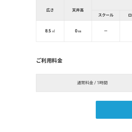
広さ
天井高
スクール
ロ
8.5
0
－
㎡
㎜
ご利用料金
通常料金 / 1時間