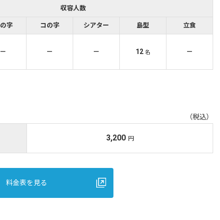
収容人数
の字
コの字
シアター
島型
立食
－
－
－
12
－
名
（税込）
3,200
円
料金表を見る