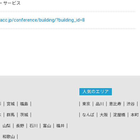
・サービス
cc.jp/conference/building/?building_id=8
人気のエリア
形
宮城
福島
東京
品川
恵比寿
渋谷
木
群馬
茨城
なんば
大阪
淀屋橋
本町
山梨
長野
石川
富山
福井
和歌山