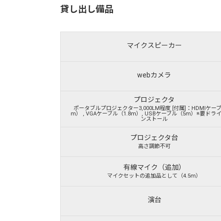
貸し出し備品
マイクスピーカー
webカメラ
プロジェクタ
ポータブルプロジェクター3,000LM程度 [付属]：HDMIケー
ｍ） , VGAケーブル（1.8ｍ）, USBケーブル（5ｍ）※要ドラ
ンストール
プロジェクタ台
高さ調節不可
有線マイク（追加）
マイクセットの追加品として（4.5ｍ）
演台