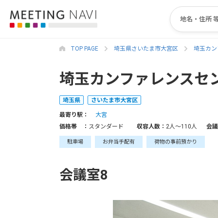
TOP PAGE
埼玉県さいたま市大宮区
埼玉カン
埼玉カンファレンスセン
埼玉県
さいたま市大宮区
最寄り駅：
大宮
価格帯 ：
スタンダード
収容人数：
2人〜110人
会議
駐車場
お弁当手配有
荷物の事前預かり
会議室8