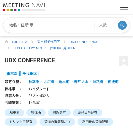
TOP PAGE
東京都千代田区
UDX CONFERENCE
UDX GALLERY NEXT-1 (2011年9月OPEN)
UDX CONFERENCE
東京都
千代田区
最寄り駅：
秋葉原
末広町
岩本町
御茶ノ水
淡路町
御徒町
価格帯 ：
ハイグレード
収容人数：
36人〜432人
会議室数：
14部屋
駐車場
喫煙所
懇親会可
お弁当手配有
ドリンク手配有
荷物の事前預かり
利用後の荷物配送