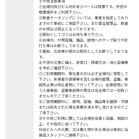
その他注意事項

①会場内及びビル内共有スペースは禁煙です。所定の
喫煙場所をご利用下さい。

②飲食ケータリングについては、業者を指定しており
ますので事前にご相談下さい。また衛生管理上、飲食
のお持込は禁止となっております。

③原則としてゴミはお持ち帰り下さい。

④会場内、付帯設備、備品、建物へのテープ貼りや釘
打ち等はお断りしております。

⑤看板、広告等の掲示は原則としてお断りしておりま
す。

⑥不測の災害に備え、非常口・誘導方法・消火設備等
を予めご確認下さい。

⑦ご利用期間中、責任者の方は必ず会場内に常駐して
下さい。来場者の誘導等を含む会場内管理、盗難、事
故防止等は申込者側にて行って下さい。会場使用に伴
う人身事故、盗難事故等の責任は当会場では一切負い
ませんのでご了承ください。

⑧ご使用期間中に、建物、設備、備品等を破損・汚損
または紛失された場合実費弁済を申し受けますのでご
了承下さい。

⑨その他ご利用に関しては会場担当者と協議、相談の
上、その指示に従って下さい。

⑩当ビルへの入館、又は搬入物がある場合は事前に当
施設スタッフへご連絡下さい。
