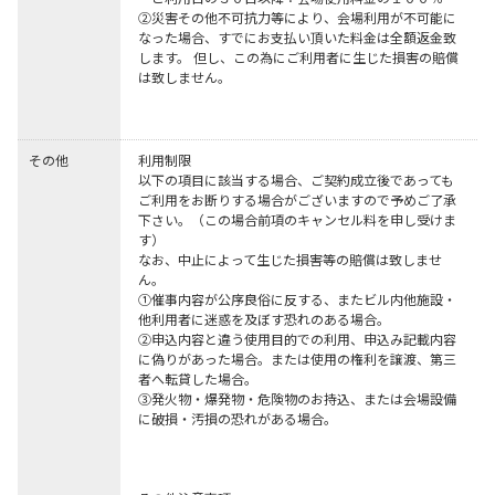
②災害その他不可抗力等により、会場利用が不可能に
なった場合、すでにお支払い頂いた料金は全額返金致
します。 但し、この為にご利用者に生じた損害の賠償
は致しません。

その他
利用制限

以下の項目に該当する場合、ご契約成立後であっても
ご利用をお断りする場合がございますので予めご了承
下さい。（この場合前項のキャンセル料を申し受けま
す）

なお、中止によって生じた損害等の賠償は致しませ
ん。

①催事内容が公序良俗に反する、またビル内他施設・
他利用者に迷惑を及ぼす恐れのある場合。

②申込内容と違う使用目的での利用、申込み記載内容
に偽りがあった場合。または使用の権利を譲渡、第三
者へ転貸した場合。

③発火物・爆発物・危険物のお持込、または会場設備
に破損・汚損の恐れがある場合。
