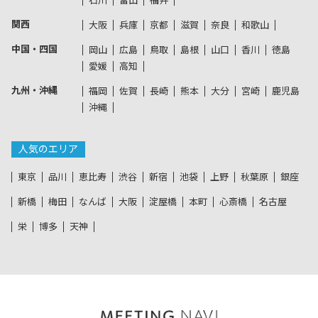
石川
富山
福井
関西
大阪
兵庫
京都
滋賀
奈良
和歌山
中国・四国
岡山
広島
鳥取
島根
山口
香川
徳島
愛媛
高知
九州・沖縄
福岡
佐賀
長崎
熊本
大分
宮崎
鹿児島
沖縄
人気のエリア
東京
品川
恵比寿
渋谷
新宿
池袋
上野
秋葉原
銀座
新橋
梅田
なんば
大阪
淀屋橋
本町
心斎橋
名古屋
栄
博多
天神