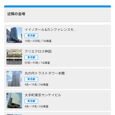
近隣の会場
イイノホール&カンファレンスセンター
東京都
16名〜500名 / 7会議室
クリエクロス神田
東京都
54名〜90名 / 1会議室
丸の内トラストタワー本館
東京都
6名〜14名 / 2会議室
大手町東京サンケイビル
東京都
6名〜14名 / 2会議室