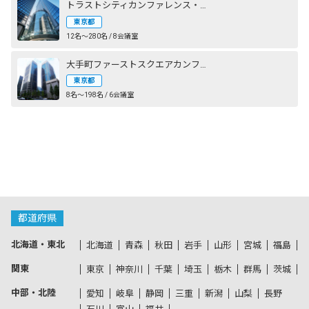
トラストシティカンファレンス・丸の内
東京都
12名〜280名 / 8会議室
大手町ファーストスクエアカンファレンス
東京都
8名〜198名 / 6会議室
都道府県
北海道・東北
北海道
青森
秋田
岩手
山形
宮城
福島
関東
東京
神奈川
千葉
埼玉
栃木
群馬
茨城
中部・北陸
愛知
岐阜
静岡
三重
新潟
山梨
長野