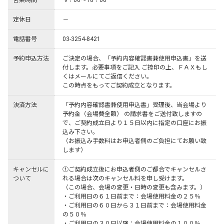
営業時間
 9：00～18：00
定休日
－
電話番号
03-3254-8421
予約申込方法
ご決定の場合、「予約内容確認書兼使用申込書」を送
付します。必要事項をご記入 ご捺印の上、ＦＡＸもし
くはメールにてご返信ください。

この時点をもってご契約成立となります。 
決済方法
「予約内容確認書兼使用申込書」受理後、当会場より
予約金（会場費全額） の請求書をご送付致しますの
で、ご契約成立日より１５日以内に指定の口座にお振
込み下さい。

（お振込み手数料はお申込者側のご負担にてお願い致
します） 
キャンセルに
①ご契約成立後にお申込者側のご都合でキャンセルさ
ついて
れる場合は次のキャンセル料を申し受けます。

（この場合、会場の変更・日時の変更も含みます。）

・ご利用日の６１日前まで：会場使用料金の２５％

・ご利用日の６０日から３１日前まで：会場使用料金
の５０％

・ご利用日の３０日以降：会場使用料金の１００％
