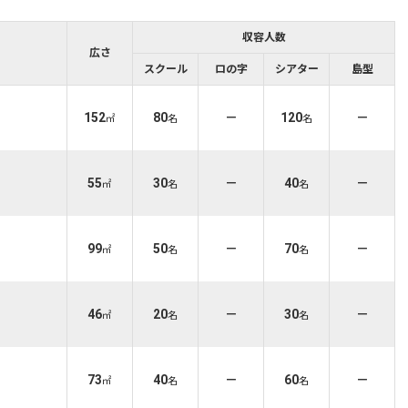
収容人数
広さ
スクール
ロの字
シアター
島型
152
80
－
120
－
㎡
名
名
55
30
－
40
－
㎡
名
名
99
50
－
70
－
㎡
名
名
46
20
－
30
－
㎡
名
名
73
40
－
60
－
㎡
名
名