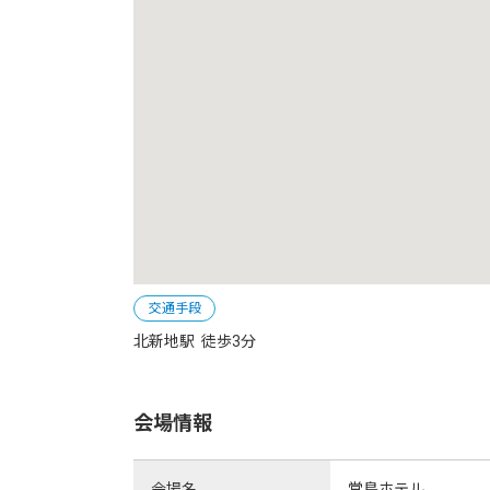
交通手段
北新地駅  徒歩3分
会場情報
会場名
堂島ホテル