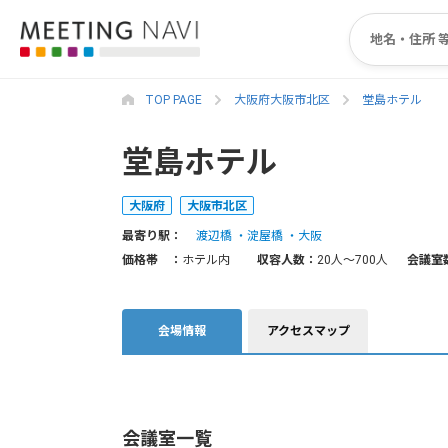
TOP PAGE
大阪府大阪市北区
堂島ホテル
堂島ホテル
大阪府
大阪市北区
最寄り駅：
渡辺橋
淀屋橋
大阪
価格帯 ：
ホテル内
収容人数：
20人〜700人
会議室
会場情報
アクセスマップ
会議室一覧