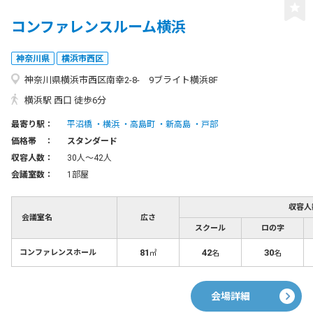
コンファレンスルーム横浜
神奈川県
横浜市西区
神奈川県横浜市西区南幸2-8- 9ブライト横浜8F
横浜駅 西口 徒歩6分
最寄り駅：
平沼橋
横浜
高島町
新高島
戸部
価格帯 ：
スタンダード
収容人数：
30人〜42人
会議室数：
1部屋
収容人
会議室名
広さ
スクール
ロの字
81
42
30
コンファレンスホール
㎡
名
名
会場詳細