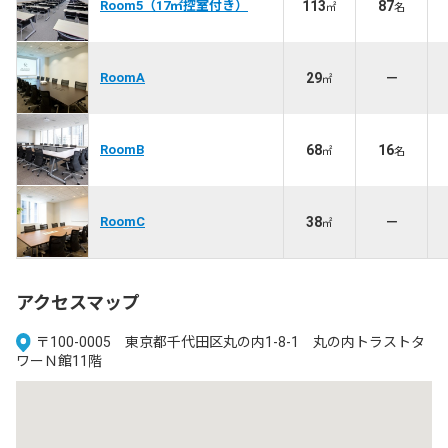
Room5（17㎡控室付き）
113
87
㎡
名
RoomA
29
－
㎡
RoomB
68
16
㎡
名
RoomC
38
－
㎡
アクセスマップ
〒100-0005 東京都千代田区丸の内1-8-1 丸の内トラストタ
ワーＮ館11階