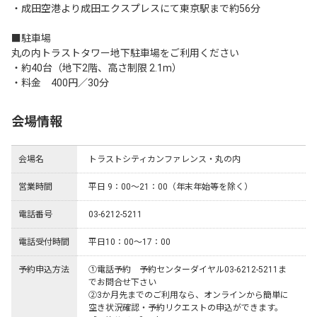
・成田空港より成田エクスプレスにて東京駅まで約56分

■駐車場

丸の内トラストタワー地下駐車場をご利用ください

・約40台（地下2階、高さ制限 2.1m）

・料金　400円／30分
会場情報
会場名
トラストシティカンファレンス・丸の内
営業時間
平日 9：00～21：00（年末年始等を除く）
電話番号
03-6212-5211
電話受付時間
平日10：00～17：00
予約申込方法
①電話予約　予約センターダイヤル03-6212-5211ま
でお問合せ下さい

②3か月先までのご利用なら、オンラインから簡単に
空き状況確認・予約リクエストの申込ができます。
