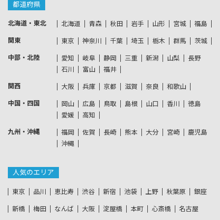
都道府県
北海道・東北
北海道
青森
秋田
岩手
山形
宮城
福島
関東
東京
神奈川
千葉
埼玉
栃木
群馬
茨城
中部・北陸
愛知
岐阜
静岡
三重
新潟
山梨
長野
石川
富山
福井
関西
大阪
兵庫
京都
滋賀
奈良
和歌山
中国・四国
岡山
広島
鳥取
島根
山口
香川
徳島
愛媛
高知
九州・沖縄
福岡
佐賀
長崎
熊本
大分
宮崎
鹿児島
沖縄
人気のエリア
東京
品川
恵比寿
渋谷
新宿
池袋
上野
秋葉原
銀座
新橋
梅田
なんば
大阪
淀屋橋
本町
心斎橋
名古屋