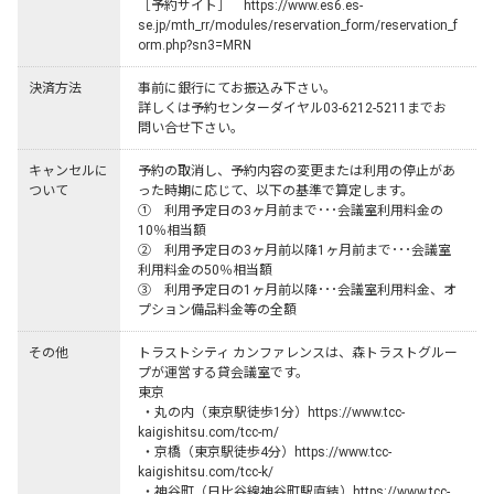
［予約サイト］　https://www.es6.es-
se.jp/mth_rr/modules/reservation_form/reservation_f
orm.php?sn3=MRN
決済方法
事前に銀行にてお振込み下さい。

詳しくは予約センターダイヤル03-6212-5211までお
問い合せ下さい。
キャンセルに
予約の取消し、予約内容の変更または利用の停止があ
ついて
った時期に応じて、以下の基準で算定します。

①　利用予定日の3ヶ月前まで･･･会議室利用料金の
10％相当額

②　利用予定日の3ヶ月前以降1ヶ月前まで･･･会議室
利用料金の50％相当額

③　利用予定日の1ヶ月前以降･･･会議室利用料金、オ
プション備品料金等の全額
その他
トラストシティ カンファレンスは、森トラストグルー
プが運営する貸会議室です。

東京

 ・丸の内（東京駅徒歩1分）https://www.tcc-
kaigishitsu.com/tcc-m/ 

 ・京橋（東京駅徒歩4分）https://www.tcc-
kaigishitsu.com/tcc-k/

 ・神谷町（日比谷線神谷町駅直結）https://www.tcc-