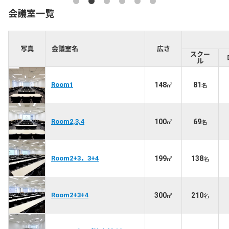
会議室一覧
写真
会議室名
広さ
スクー
ル
Room1
148
81
㎡
名
Room2,3,4
100
69
㎡
名
Room2+3，3+4
199
138
㎡
名
Room2+3+4
300
210
㎡
名