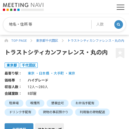
TOP PAGE
東京都千代田区
トラストシティカンファレンス・丸の内
トラストシティカンファレンス・丸の内
東京都
千代田区
最寄り駅：
東京
日本橋
大手町
東京
価格帯 ：
ハイグレード
収容人数：
12人〜280人
会議室数：
8部屋
駐車場
喫煙所
懇親会可
お弁当手配有
ドリンク手配有
荷物の事前預かり
利用後の荷物配送