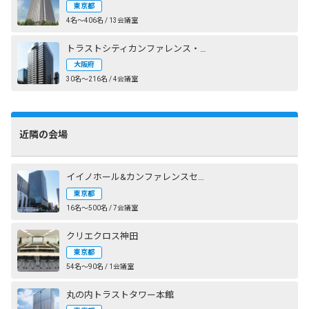
東京都
4名〜406名 / 13会議室
トラストシティカンファレンス・新大阪
大阪府
30名〜216名 / 4会議室
近隣の会場
イイノホール&カンファレンスセンター
東京都
16名〜500名 / 7会議室
クリエクロス神田
東京都
54名〜90名 / 1会議室
丸の内トラストタワー本館