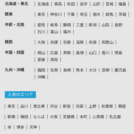
北海道・東北
北海道
青森
秋田
岩手
山形
宮城
福島
関東
東京
神奈川
千葉
埼玉
栃木
群馬
茨城
中部・北陸
愛知
岐阜
静岡
三重
新潟
山梨
長野
石川
富山
福井
関西
大阪
兵庫
京都
滋賀
奈良
和歌山
中国・四国
岡山
広島
鳥取
島根
山口
香川
徳島
愛媛
高知
九州・沖縄
福岡
佐賀
長崎
熊本
大分
宮崎
鹿児島
沖縄
人気のエリア
東京
品川
恵比寿
渋谷
新宿
池袋
上野
秋葉原
銀座
新橋
梅田
なんば
大阪
淀屋橋
本町
心斎橋
名古屋
栄
博多
天神