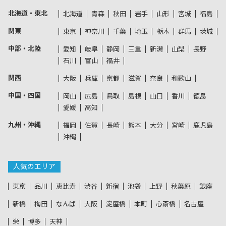
北海道・東北
北海道
青森
秋田
岩手
山形
宮城
福島
関東
東京
神奈川
千葉
埼玉
栃木
群馬
茨城
中部・北陸
愛知
岐阜
静岡
三重
新潟
山梨
長野
石川
富山
福井
関西
大阪
兵庫
京都
滋賀
奈良
和歌山
中国・四国
岡山
広島
鳥取
島根
山口
香川
徳島
愛媛
高知
九州・沖縄
福岡
佐賀
長崎
熊本
大分
宮崎
鹿児島
沖縄
人気のエリア
東京
品川
恵比寿
渋谷
新宿
池袋
上野
秋葉原
銀座
新橋
梅田
なんば
大阪
淀屋橋
本町
心斎橋
名古屋
栄
博多
天神