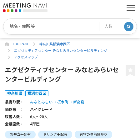
TOP PAGE
神奈川県横浜市西区
エグゼクティブセンター みなとみらいセンタービルディング
アクセスマップ
エグゼクティブセンター みなとみらいセ
ンタービルディング
神奈川県
横浜市西区
最寄り駅：
みなとみらい
桜木町
新高島
価格帯 ：
ハイグレード
収容人数：
6人〜20人
会議室数：
4部屋
お弁当手配有
ドリンク手配有
荷物の事前預かり