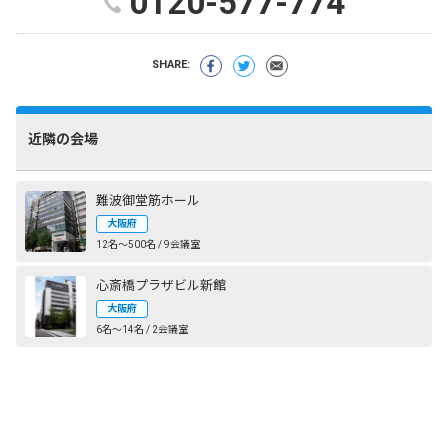
0120-577-774
SHARE:
近隣の会場
難波御堂筋ホール
大阪府
12名〜500名 / 9会議室
心斎橋プラザビル新館
大阪府
6名〜14名 / 2会議室