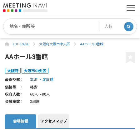
TOP PAGE
大阪府大阪市中央区
AAホール3番館
AAホール3番館
大阪府
大阪市中央区
最寄り駅：
本町
淀屋橋
価格帯 ：
格安
収容人数：
60人〜80人
会議室数：
2部屋
会場情報
アクセスマップ