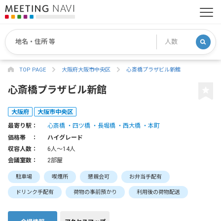
TOP PAGE
大阪府大阪市中央区
心斎橋プラザビル新館
心斎橋プラザビル新館
大阪府
大阪市中央区
最寄り駅：
心斎橋
四ツ橋
長堀橋
西大橋
本町
価格帯 ：
ハイグレード
収容人数：
6人〜14人
会議室数：
2部屋
駐車場
喫煙所
懇親会可
お弁当手配有
ドリンク手配有
荷物の事前預かり
利用後の荷物配送