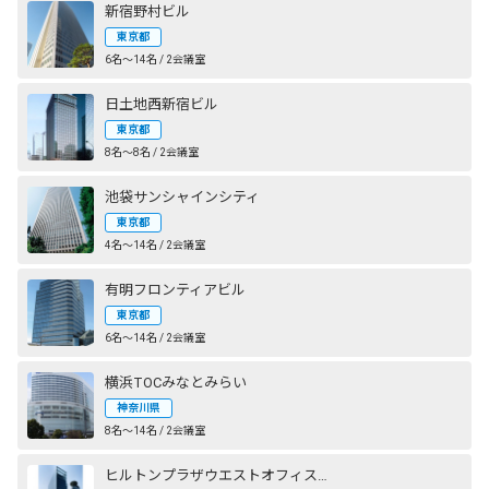
新宿野村ビル
東京都
6名〜14名 / 2会議室
日土地西新宿ビル
東京都
8名〜8名 / 2会議室
池袋サンシャインシティ
東京都
4名〜14名 / 2会議室
有明フロンティアビル
東京都
6名〜14名 / 2会議室
横浜TOCみなとみらい
神奈川県
8名〜14名 / 2会議室
ヒルトンプラザウエストオフィスタワー