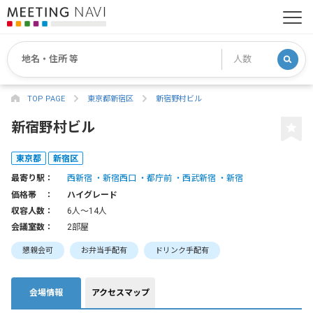
TOP PAGE
東京都新宿区
新宿野村ビル
新宿野村ビル
東京都
新宿区
最寄り駅：
西新宿
新宿西口
都庁前
西武新宿
新宿
価格帯 ：
ハイグレード
収容人数：
6人〜14人
会議室数：
2部屋
懇親会可
お弁当手配有
ドリンク手配有
会場情報
アクセスマップ