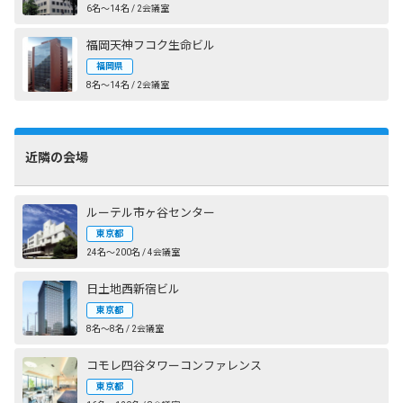
6名〜14名 / 2会議室
福岡天神フコク生命ビル
福岡県
8名〜14名 / 2会議室
近隣の会場
ルーテル市ヶ谷センター
東京都
24名〜200名 / 4会議室
日土地西新宿ビル
東京都
8名〜8名 / 2会議室
コモレ四谷タワーコンファレンス
東京都