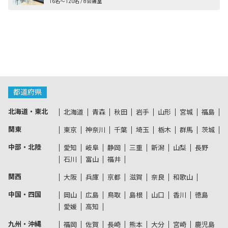
16名〜120名 / 8会議室
都道府県
北海道・東北
北海道
青森
秋田
岩手
山形
宮城
福島
関東
東京
神奈川
千葉
埼玉
栃木
群馬
茨城
中部・北陸
愛知
岐阜
静岡
三重
新潟
山梨
長野
石川
富山
福井
関西
大阪
兵庫
京都
滋賀
奈良
和歌山
中国・四国
岡山
広島
鳥取
島根
山口
香川
徳島
愛媛
高知
九州・沖縄
福岡
佐賀
長崎
熊本
大分
宮崎
鹿児島