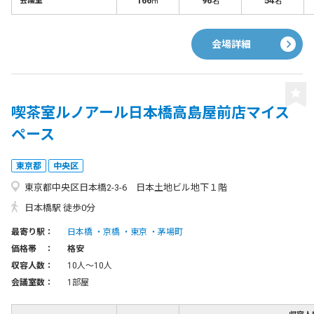
166
96
54
会議室
㎡
名
名
会場詳細
喫茶室ルノアール日本橋高島屋前店マイス
ペース
東京都
中央区
東京都中央区日本橋2-3-6 日本土地ビル地下１階
日本橋駅 徒歩0分
最寄り駅：
日本橋
京橋
東京
茅場町
価格帯 ：
格安
収容人数：
10人〜10人
会議室数：
1部屋