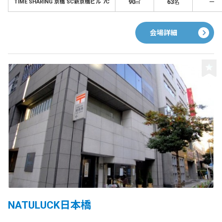
90
63
－
TIME SHARING 京橋 SC新京橋ビル 7C
㎡
名
会場詳細
NATULUCK日本橋