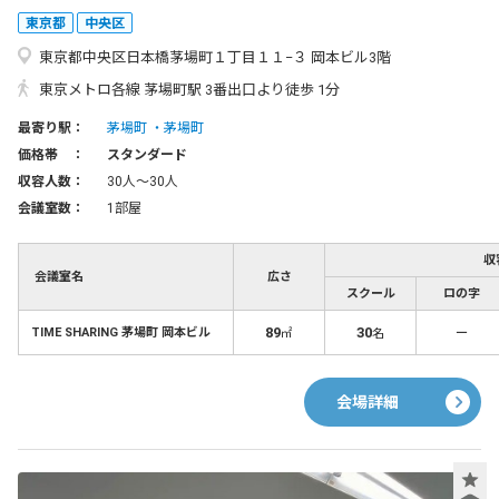
東京都
中央区
東京都中央区日本橋茅場町１丁目１１−３ 岡本ビル3階
東京メトロ各線 茅場町駅 3番出口より徒歩 1分
最寄り駅：
茅場町
茅場町
価格帯 ：
スタンダード
収容人数：
30人〜30人
会議室数：
1部屋
収
会議室名
広さ
スクール
ロの字
89
30
－
TIME SHARING 茅場町 岡本ビル
㎡
名
会場詳細