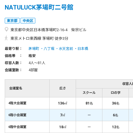
NATULUCK茅場町二号館
東京都
中央区
東京都中央区日本橋茅場町2-16-4 柴宗ビル
東京メトロ東西線 茅場町 徒歩3分
最寄り駅：
茅場町
八丁堀
水天宮前
日本橋
価格帯 ：
格安
収容人数：
4人〜81人
会議室数：
4部屋
収容人
会議室名
広さ
スクール
ロの字
136
81
36
4階大会議室
㎡
名
名
7
－
6
6階小会議室
㎡
名
18
－
12
6階中会議室
㎡
名