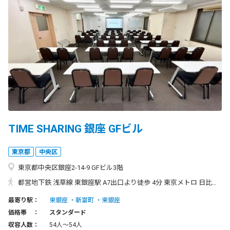
TIME SHARING 銀座 GFビル
東京都
中央区
東京都中央区銀座2-14-9 GFビル3階
都営地下鉄 浅草線 東銀座駅 A7出口より徒歩 4分 東京メトロ 日比谷線 東銀座駅 A7出口より徒歩 4分 東京メトロ 有楽町線 新富町駅 1出口より徒歩 5分 ◆東銀座駅からのアクセス方法 ①東銀座駅「A7出口」をでて直進します。 ②ファミリーマートの先にある横断歩道を渡り、右折します。 ③直進して、3つ目の角を左折します。（ナチュラルローソンの手前の道をお入りください） ④2つ目のビルが「GFビル」になります。
最寄り駅：
東銀座
新富町
東銀座
価格帯 ：
スタンダード
収容人数：
54人〜54人