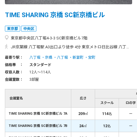
TIME SHARING 京橋 SC新京橋ビル
東京都
中央区
東京都中央区八丁堀4-3-3 SC新京橋ビル7階
JR京葉線 八丁堀駅 A3出口より徒歩 4分 東京メトロ日比谷線 八丁堀駅 A3出口より徒歩 4分 都営浅草線 宝町駅 A1出口より徒歩 4分 東京メトロ銀座線 京橋駅 A2出口より徒歩 6分 東京メトロ有楽町線 新富町駅 A3出口より徒歩 7分 ◆八丁堀駅「A3出口」からのアクセス方法◆ ①A3出口を出て左に曲がり鍛冶橋通りを道のりに進みます。 ②200m程進んだ先にある信号を渡るとセブンイレブンがあり、 セブンイレブンの右手側に「SC新京橋ビル」の入り口がございます。
最寄り駅：
八丁堀
京橋
八丁堀
新富町
宝町
価格帯 ：
スタンダード
収容人数：
12人〜114人
会議室数：
3部屋
会議室名
広さ
スクール
ロの字
209
114
－
TIME SHARING 京橋 SC新京橋ビル 7A
㎡
名
24
12
－
TIME SHARING 京橋 SC新京橋ビル 7B
㎡
名