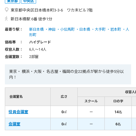
東京都
中央区
東京都中央区日本橋本町3-3-6 ワカ末ビル7階
新日本橋駅 6番 徒歩1分
最寄り駅：
新日本橋
神田
小伝馬町
日本橋
大手町
岩本町
人
形町
価格帯 ：
ハイグレード
収容人数：
6人〜14人
会議室数：
2部屋
東京・ 横浜・大阪・ 名古屋・福岡の全22拠点が駅から徒歩5分以
内！
収容人
会議室名
広さ
スクール
ロの字
役員会議室
0
－
14
㎡
名
会議室
0
－
6
㎡
名