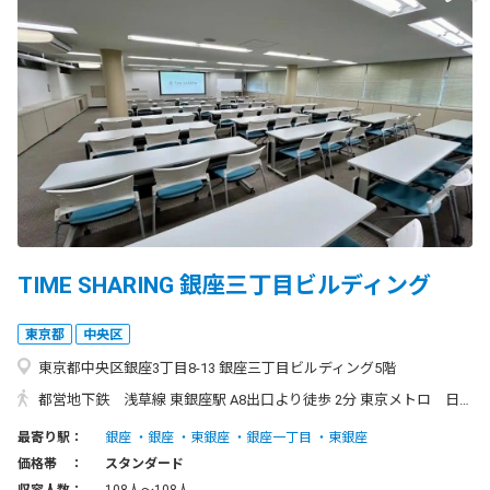
TIME SHARING 銀座三丁目ビルディング
東京都
中央区
東京都中央区銀座3丁目8-13 銀座三丁目ビルディング5階
都営地下鉄 浅草線 東銀座駅 A8出口より徒歩 2分 東京メトロ 日比谷線 東銀座駅 A2出口より徒歩 3分 東京メトロ 銀座線 銀座駅 A13出口より徒歩 3分 東京メトロ 丸の内線 銀座駅 A13出口より徒歩 3分 東京メトロ 有楽町線 銀座一丁目駅 11出口より徒歩 4分 ◆東銀座駅「A8出口」からのアクセス方法 ①A8出口を出ると、左手にファミリーマートがあるので角を右折してください。 ②直進して、2つ目の角を右折します。 ③左手3つ目のビルが当ビルです。 ※ビルの入り口は左側にございます。
最寄り駅：
銀座
銀座
東銀座
銀座一丁目
東銀座
価格帯 ：
スタンダード