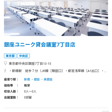
銀座ユニーク貸会議室7丁目店
東京都
中央区
東京都中央区銀座7丁目13-15
・新橋駅 徒歩７分（JR線［銀座口］・都営浅草線［A1出口］・東京メトロ銀座駅［1番出口］） ・銀座駅 徒歩５分（銀座線・丸の内線・日比谷線［A3出口］） ・東銀座駅 徒歩5分（都営浅草線・日比谷線［A1出口］） ・築地市場駅 徒歩6分（都営大江戸線［A3出口］）
最寄り駅：
新橋
銀座
東銀座
価格帯 ：
格安
収容人数：
0人〜0人
会議室数：
0部屋