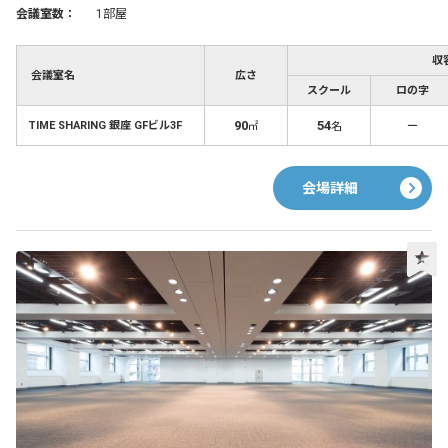
会議室数：
1部屋
収
会議室名
広さ
スクール
ロの字
90
54
－
TIME SHARING 銀座 GFビル3F
㎡
名
会場詳細