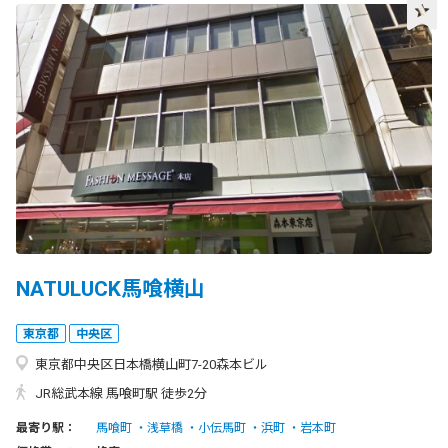
NATULUCK馬喰横山
東京都
中央区
東京都中央区日本橋横山町7-20森本ビル
JR総武本線 馬喰町駅 徒歩2分
最寄り駅：
馬喰町
浅草橋
小伝馬町
浜町
岩本町