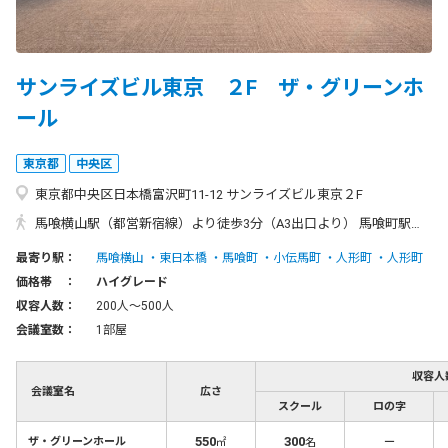
サンライズビル東京 ２F ザ・グリーンホ
ール
東京都
中央区
東京都中央区日本橋富沢町11-12 サンライズビル東京２F
馬喰横山駅（都営新宿線）より徒歩3分（A3出口より） 馬喰町駅（JR総武快速線）、東日本橋駅（都営浅草線） 地下道通って馬喰横山駅より徒歩3分（A3出口より） 人形町駅（東京メトロ日比谷線・都営浅草線）より徒歩5分（A4出口より） 小伝馬町駅（東京メトロ日比谷線）より徒歩4分（1出口より）
最寄り駅：
馬喰横山
東日本橋
馬喰町
小伝馬町
人形町
人形町
価格帯 ：
ハイグレード
収容人数：
200人〜500人
会議室数：
1部屋
収容人
会議室名
広さ
スクール
ロの字
550
300
－
ザ・グリーンホール
㎡
名