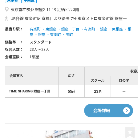
東京都
中央区
東京都中央区銀座2-11-19 足柄ビル3階
JR各線 有楽町駅 京橋口より徒歩 7分 東京メトロ有楽町線 銀座一丁目駅 11番出口より徒歩 1分 東京メトロ各線 銀座駅 A13出口より徒歩 4分 東京メトロ日比谷線 東銀座駅 A2出口より徒歩 5分 都営浅草線 宝町駅 A3出口より徒歩 5分 ●JR山手線・京浜東北線をご利用の場合 「有楽町」駅京橋口改札を右へ。表へ出て「交通会館」ビル右に見ながらまっすぐ進んでいただき、柳通りを5分ほど直進すると右手に当施設があります。（徒歩７分） ●東京メトロ有楽町線をご利用の場合 「銀座一丁目」駅「11」出口を出て右へ進むと、すぐ右手に当施設があります。（徒歩１分） ●東京メトロ銀座線、丸の内線をご利用の場合 「銀座」駅「A13」出口を出て直進。「銀座一丁目」交差点を右折し200mほど直進すると右手に当施設があります。（徒歩4分） ●東京メトロ日比谷線をご利用の場合 「東銀座」駅「A2」出口を出てすぐの角を右折。そのまま400mほど直進すると右手に当施設があります。（徒歩5分） ●都営浅草線をご利用の場合 「宝町」駅「A3」出口を出てすぐの角を右折。1つめの交差点を左折し、300mほど直進すると左手に当施設があります。（徒歩5分）
最寄り駅：
有楽町
東銀座
銀座一丁目
有楽町
銀座
東銀座
銀
座
銀座
有楽町
宝町
価格帯 ：
スタンダード
収容人数：
23人〜23人
会議室数：
1部屋
収容
会議室名
広さ
スクール
ロの字
55
23
－
TIME SHARING 銀座一丁目
㎡
名
会場詳細