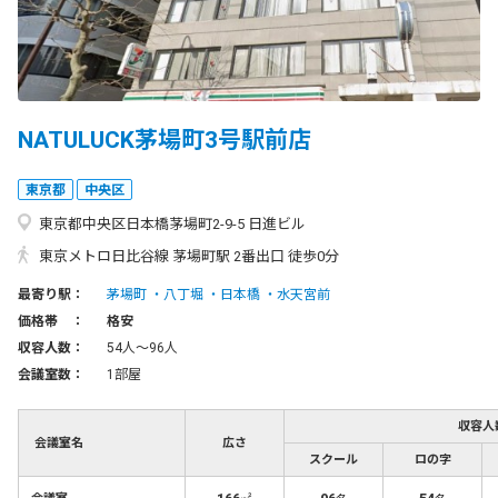
NATULUCK茅場町3号駅前店
東京都
中央区
東京都中央区日本橋茅場町2-9-5 日進ビル
東京メトロ日比谷線 茅場町駅 2番出口 徒歩0分
最寄り駅：
茅場町
八丁堀
日本橋
水天宮前
価格帯 ：
格安
収容人数：
54人〜96人
会議室数：
1部屋
収容人
会議室名
広さ
スクール
ロの字