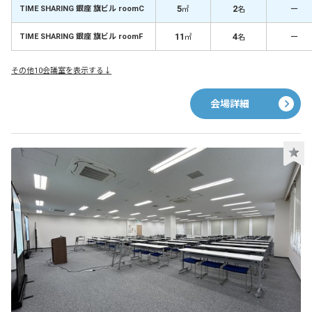
5
2
－
TIME SHARING 銀座 旗ビル roomC
㎡
名
11
4
－
TIME SHARING 銀座 旗ビル roomF
㎡
名
その他10会議室を表示する↓
会場詳細