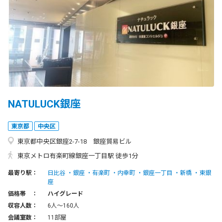
NATULUCK銀座
東京都
中央区
東京都中央区銀座2-7-18 銀座貿易ビル
東京メトロ有楽町線銀座一丁目駅 徒歩1分
最寄り駅：
日比谷
銀座
有楽町
内幸町
銀座一丁目
新橋
東銀
座
価格帯 ：
ハイグレード
収容人数：
6人〜160人
会議室数：
11部屋