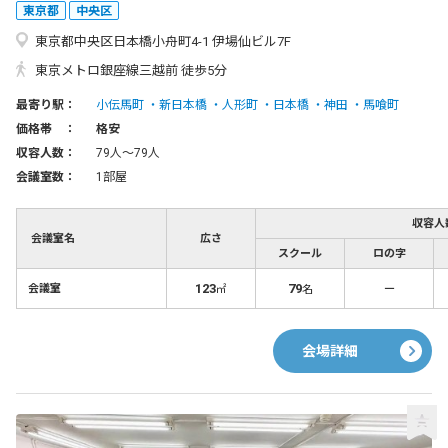
東京都
中央区
東京都中央区日本橋小舟町4-1 伊場仙ビル7F
東京メトロ銀座線三越前 徒歩5分
最寄り駅：
小伝馬町
新日本橋
人形町
日本橋
神田
馬喰町
価格帯 ：
格安
収容人数：
79人〜79人
会議室数：
1部屋
収容人
会議室名
広さ
スクール
ロの字
123
79
－
会議室
㎡
名
会場詳細