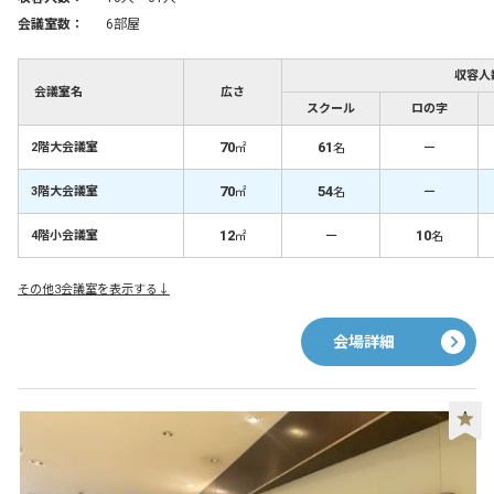
会議室数：
6部屋
収容人
会議室名
広さ
スクール
ロの字
70
61
－
2階大会議室
㎡
名
70
54
－
3階大会議室
㎡
名
12
－
10
4階小会議室
㎡
名
その他3会議室を表示する↓
会場詳細