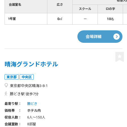
収容人
会議室名
広さ
スクール
ロの字
0
－
10
1号室
㎡
名
会場詳細
晴海グランドホテル
東京都
中央区
東京都中央区晴海3-8-1
勝どき駅 徒歩7分
最寄り駅：
勝どき
価格帯 ：
ホテル内
収容人数：
6人〜150人
会議室数：
8部屋