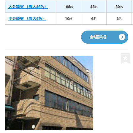
大会議室 （最大48名）
108
48
30
㎡
名
名
小会議室 （最大6名）
10
6
6
㎡
名
名
会場詳細