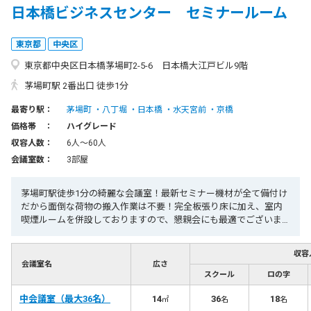
日本橋ビジネスセンター セミナールーム
東京都
中央区
東京都中央区日本橋茅場町2-5-6 日本橋大江戸ビル9階
茅場町駅 2番出口 徒歩1分
最寄り駅：
茅場町
八丁堀
日本橋
水天宮前
京橋
価格帯 ：
ハイグレード
収容人数：
6人〜60人
会議室数：
3部屋
茅場町駅徒歩1分の綺麗な会議室！最新セミナー機材が全て備付け
だから面倒な荷物の搬入作業は不要！完全板張り床に加え、室内
喫煙ルームを併設しておりますので、懇親会にも最適でございま
す。便利で使いやすい会議室なら日本橋ビジネスセンター会議室
で決まり！
収容
会議室名
広さ
スクール
ロの字
中会議室（最大36名）
14
36
18
㎡
名
名