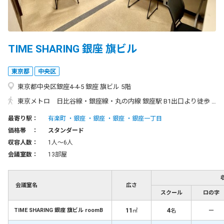
TIME SHARING 銀座 旗ビル
東京都
中央区
東京都中央区銀座4-4-5 銀座 旗ビル 5階
東京メトロ 日比谷線・銀座線・丸の内線 銀座駅 B1出口より徒歩 1分 東京メトロ 有楽町線 銀座一丁目駅 8番出口より徒歩 1分 都営浅草線 東銀座駅 A8出口より徒歩 5分 JR 京浜東北線・山手線 有楽町駅 中央口より徒歩 8分 ◆ 銀座駅「B1出口」からのアクセス方法 ◆ ①B1出口を出てまっすぐ進み「和光」の手前の道を右折します。 ②50mほど進み、左手に「シネスイッチ銀座」が入っているビルが「銀座旗ビル」になります。 ※黄色い暖簾がかかっている左側の階段を上った先にあるエレベーターにて5階にお上りください。
最寄り駅：
有楽町
銀座
銀座
銀座
銀座一丁目
価格帯 ：
スタンダード
収容人数：
1人〜6人
会議室数：
13部屋
会議室名
広さ
スクール
ロの字
11
4
－
TIME SHARING 銀座 旗ビル roomB
㎡
名