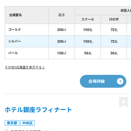
収容人
会議室名
広さ
スクール
ロの字
200
150
72
ゴールド
㎡
名
名
200
150
72
シルバー
㎡
名
名
100
56
36
パール
㎡
名
名
その他5会議室を表示する↓
会場詳細
ホテル銀座ラフィナート
東京都
中央区