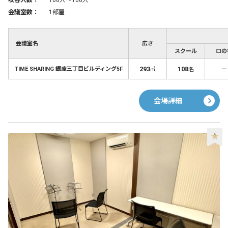
収容人数：
108人〜108人
会議室数：
1部屋
会議室名
広さ
スクール
ロの
293
108
－
TIME SHARING 銀座三丁目ビルディング5F
㎡
名
会場詳細