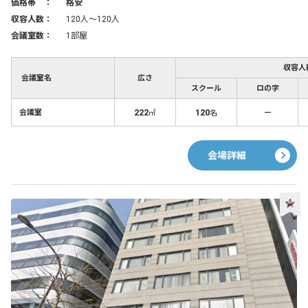
価格帯 ：
格安
収容人数：
120人〜120人
会議室数：
1部屋
収容人
会議室名
広さ
スクール
ロの字
222
120
－
会議室
㎡
名
会場詳細