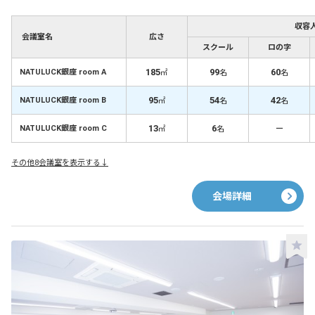
収容
会議室名
広さ
スクール
ロの字
185
99
60
NATULUCK銀座 room A
㎡
名
名
95
54
42
NATULUCK銀座 room B
㎡
名
名
13
6
－
NATULUCK銀座 room C
㎡
名
その他8会議室を表示する↓
会場詳細