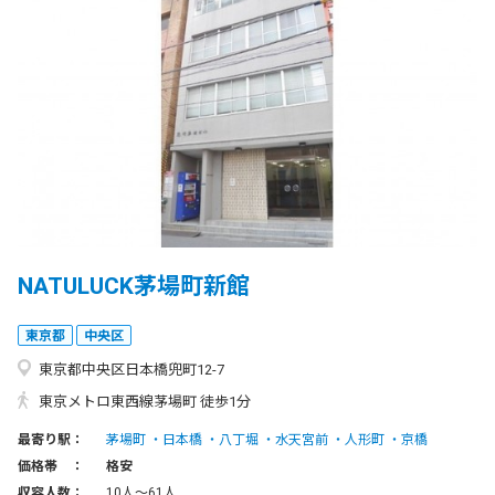
NATULUCK茅場町新館
東京都
中央区
東京都中央区日本橋兜町12-7
東京メトロ東西線茅場町 徒歩1分
最寄り駅：
茅場町
日本橋
八丁堀
水天宮前
人形町
京橋
価格帯 ：
格安
収容人数：
10人〜61人