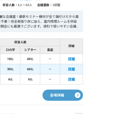
収容人数：
6人〜60人
会議室数：
3部屋
綺麗な会議室！最新セミナー機材が全て備付けだから面
は不要！完全板張り床に加え、室内喫煙ルームを併設
懇親会にも最適でございます。便利で使いやすい会議
スセンター会議室で決まり！
収容人数
詳細
ロの字
シアター
島型
18
40
－
詳細
名
名
30
60
－
詳細
名
名
6
6
－
詳細
名
名
会場詳細