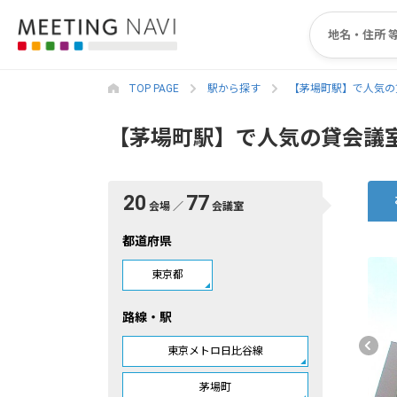
TOP PAGE
駅から探す
【茅場町駅】で人気の
【茅場町駅】で人気の貸会議
20
77
会場 ／
会議室
都道府県
東京都
路線・駅
東京メトロ日比谷線
茅場町