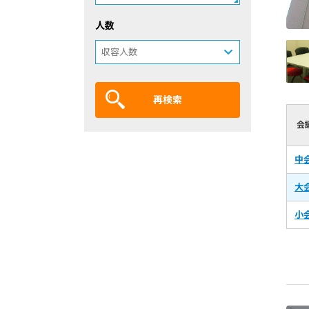
人数
再検索
会
中
大
小