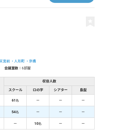
天宮前
人形町
京橋
会議室数：
6部屋
収容人数
スクール
ロの字
シアター
島型
61
－
－
－
名
54
－
－
－
名
－
10
－
－
名