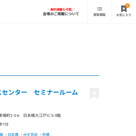
0
会場のご掲載について
閲覧履歴
お気に入り
スセンター セミナールーム
場町2-5-6 日本橋大江戸ビル9階
歩1分
堀
日本橋
水天宮前
京橋