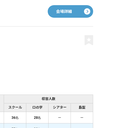
会場詳細
収容人数
スクール
ロの字
シアター
島型
36
28
－
－
名
名