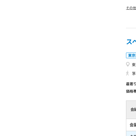
その他
ス
東京
東
茅
最寄
価格
会
会