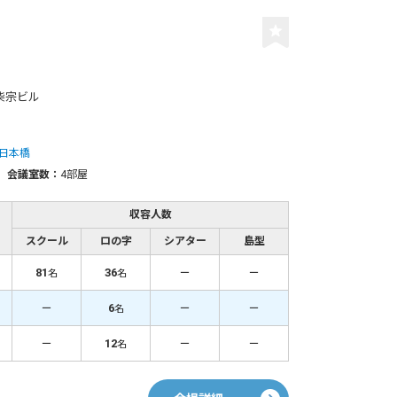
 柴宗ビル
日本橋
会議室数：
4部屋
収容人数
スクール
ロの字
シアター
島型
81
36
－
－
名
名
－
6
－
－
名
－
12
－
－
名