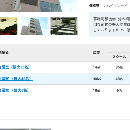
価格帯 ：
ハイグレード
茅場町駅徒歩1分の
倒な荷物の搬入作業
しておりますので、
室なら日本橋ビジネ
議室名
広さ
スクール
会議室（最大36名）
14
36
㎡
名
会議室 （最大48名）
108
48
㎡
名
会議室 （最大6名）
10
6
㎡
名