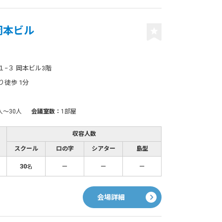
 岡本ビル
−３ 岡本ビル3階
り徒歩 1分
人〜30人
会議室数：
1部屋
収容人数
スクール
ロの字
シアター
島型
30
－
－
－
名
会場詳細