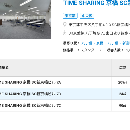
TIME SHARING 京橋 
東京都
中央区
東京都中央区八丁堀4-3-3 SC新京橋
JR京葉線 八丁堀駅 A3出口より徒歩 4分 東京メトロ日比谷線 八丁堀駅 A3出口より徒歩 4分 都営浅草線 宝町駅 A1出口より徒歩 4分 東京メトロ銀座線 京橋駅 A2出口より徒歩 6
最寄り駅：
八丁堀
京橋
八丁堀
新富
価格帯 ：
スタンダード
収容人数：
12
議室名
広さ
ME SHARING 京橋 SC新京橋ビル 7A
209
㎡
ME SHARING 京橋 SC新京橋ビル 7B
24
㎡
ME SHARING 京橋 SC新京橋ビル 7C
90
㎡