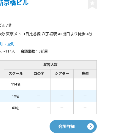
SC新京橋ビル
ビル7階
分 東京メトロ有楽町線 新富町駅 A3出口より徒歩 7分 ◆八丁堀駅「A3出口」からのアクセス方法◆ ①A3出口を出て左に曲がり鍛冶橋通りを道のりに進みます。 ②200m程進んだ先にある信号を渡るとセブンイレブンがあり、 セブンイレブンの右手側に「SC新京橋ビル」の入り口がございます。
町
宝町
人〜114人
会議室数：
3部屋
収容人数
スクール
ロの字
シアター
島型
114
－
－
－
名
12
－
－
－
名
63
－
－
－
名
会場詳細