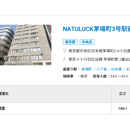
NATULUCK茅場町3号駅
東京都
中央区
東京都中央区日本橋茅場町2-9-5 日
東京メトロ日比谷線 茅場町駅 2番出
最寄り駅：
茅場町
八丁堀
日本橋
水
価格帯 ：
格安
収容人数：
54人〜96人
議室名
広さ
議室
166
㎡