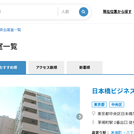
現在位置から探す
貸会議室一覧
室一覧
おすすめ順
アクセス数順
新着順
日本橋ビジネ
東京都
中央区
東京都中央区日本橋茅
茅場町駅 2番出口 徒
最寄り駅：
茅場町
八丁