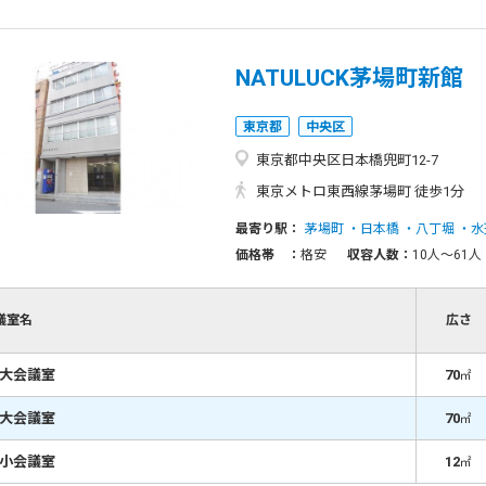
NATULUCK茅場町新館
東京都
中央区
東京都中央区日本橋兜町12-7
東京メトロ東西線茅場町 徒歩1分
最寄り駅：
茅場町
日本橋
八丁堀
水
価格帯 ：
格安
収容人数：
10人〜61人
議室名
広さ
階大会議室
70
㎡
階大会議室
70
㎡
階小会議室
12
㎡