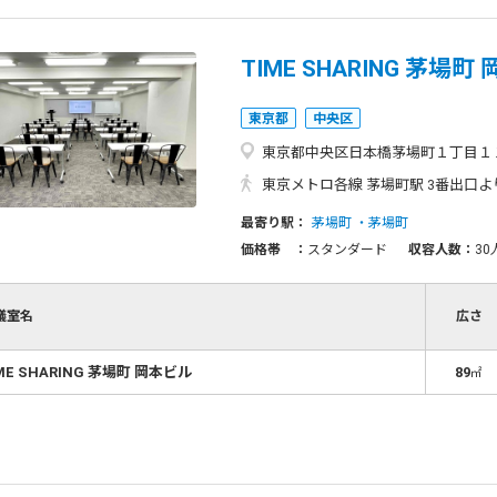
TIME SHARING 茅場町
東京都
中央区
東京都中央区日本橋茅場町１丁目１１
東京メトロ各線 茅場町駅 3番出口よ
最寄り駅：
茅場町
茅場町
価格帯 ：
スタンダード
収容人数：
30
議室名
広さ
ME SHARING 茅場町 岡本ビル
89
㎡