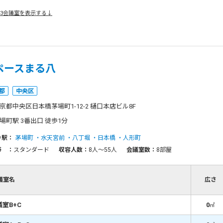
3会議室を表示する↓
ペースまる八
都
中央区
京都中央区日本橋茅場町1-12-2 樋口本店ビル8F
場町駅 3番出口 徒歩1分
り駅：
茅場町
水天宮前
八丁堀
日本橋
人形町
帯 ：
スタンダード
収容人数：
8人〜55人
会議室数：
8部屋
議室名
広さ
議室B+C
0
㎡