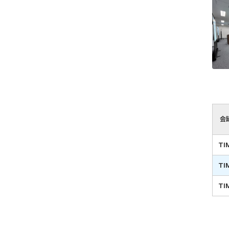
会
TI
TI
TI