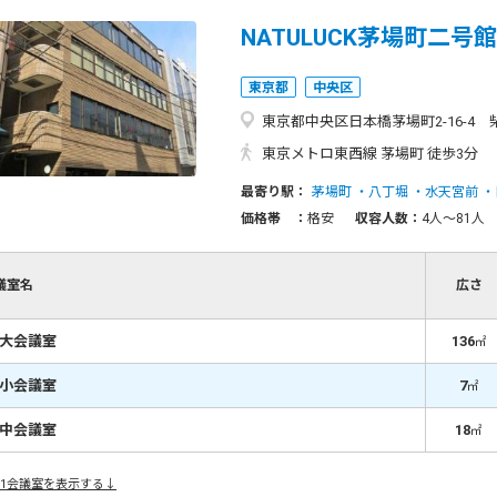
NATULUCK茅場町二号館
東京都
中央区
東京都中央区日本橋茅場町2-16-4
東京メトロ東西線 茅場町 徒歩3分
最寄り駅：
茅場町
八丁堀
水天宮前
価格帯 ：
格安
収容人数：
4人〜81人
議室名
広さ
階大会議室
136
㎡
階小会議室
7
㎡
階中会議室
18
㎡
1会議室を表示する↓