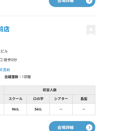
会場詳細
前店
進ビル
口 徒歩0分
天宮前
会議室数：
1部屋
収容人数
スクール
ロの字
シアター
島型
96
54
－
－
名
名
会場詳細