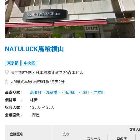
NATULUCK馬喰横山
東京都
中央区
東京都中央区日本橋横山町7-20森本ビル
JR総武本線 馬喰町駅 徒歩2分
最寄り駅：
馬喰町
浅草橋
小伝馬町
浜町
岩本町
価格帯 ：
格安
収容人数：
120人〜120人
会議室数：
1部屋
収容人
会議室名
広さ
スクール
ロの字