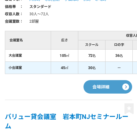
価格帯 ：
スタンダード
収容人数：
30人〜72人
会議室数：
2部屋
収容人
会議室名
広さ
スクール
ロの字
105
72
36
大会議室
㎡
名
名
45
30
－
小会議室
㎡
名
会場詳細
バリュー貸会議室 岩本町NJセミナールー
ム