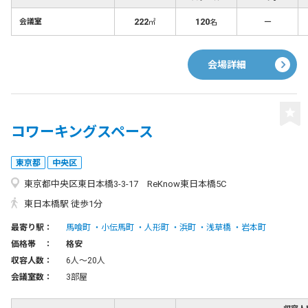
222
120
－
会議室
㎡
名
会場詳細
コワーキングスペース
東京都
中央区
東京都中央区東日本橋3-3-17 ReKnow東日本橋5C
東日本橋駅 徒歩1分
最寄り駅：
馬喰町
小伝馬町
人形町
浜町
浅草橋
岩本町
価格帯 ：
格安
収容人数：
6人〜20人
会議室数：
3部屋