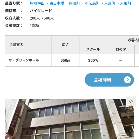
最寄り駅：
馬喰横山
東日本橋
馬喰町
小伝馬町
人形町
人形町
価格帯 ：
ハイグレード
収容人数：
200人〜500人
会議室数：
1部屋
収容人
会議室名
広さ
スクール
ロの字
550
300
－
ザ・グリーンホール
㎡
名
会場詳細