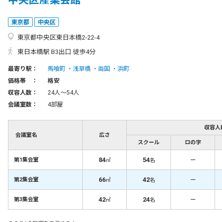
中央区産業会館
東京都
中央区
東京都中央区東日本橋2-22-4
東日本橋駅 B3出口 徒歩4分
最寄り駅：
馬喰町
浅草橋
両国
浜町
価格帯 ：
格安
収容人数：
24人〜54人
会議室数：
4部屋
収容人
会議室名
広さ
スクール
ロの字
84
54
－
第1集会室
㎡
名
66
42
－
第2集会室
㎡
名
42
24
－
第3集会室
㎡
名