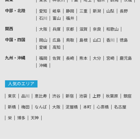
東京
神奈川
千葉
埼玉
栃木
群馬
茨城
中部・北陸
愛知
岐阜
静岡
三重
新潟
山梨
長野
石川
富山
福井
関西
大阪
兵庫
京都
滋賀
奈良
和歌山
中国・四国
岡山
広島
鳥取
島根
山口
香川
徳島
愛媛
高知
九州・沖縄
福岡
佐賀
長崎
熊本
大分
宮崎
鹿児島
沖縄
人気のエリア
東京
品川
恵比寿
渋谷
新宿
池袋
上野
秋葉原
銀座
新橋
梅田
なんば
大阪
淀屋橋
本町
心斎橋
名古屋
栄
博多
天神