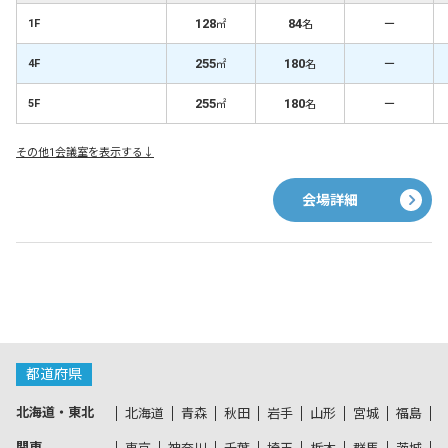
128
84
－
1F
㎡
名
255
180
－
4F
㎡
名
255
180
－
5F
㎡
名
その他1会議室を表示する↓
会場詳細
都道府県
北海道・東北
北海道
青森
秋田
岩手
山形
宮城
福島
関東