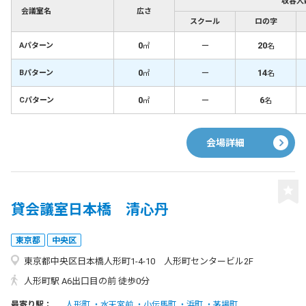
収容人
会議室名
広さ
スクール
ロの字
0
－
20
Aパターン
㎡
名
0
－
14
Bパターン
㎡
名
0
－
6
Cパターン
㎡
名
会場詳細
貸会議室日本橋 清心丹
東京都
中央区
東京都中央区日本橋人形町1-4-10 人形町センタービル2F
人形町駅 A6出口目の前 徒歩0分
最寄り駅：
人形町
水天宮前
小伝馬町
浜町
茅場町