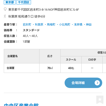
東京都
千代田区
東京都千代田区岩本町3-8-16 NOF神田岩本町ビル6F
秋葉原 昭和通り口 徒歩6分
最寄り駅：
岩本町
秋葉原
馬喰町
小伝馬町
浅草橋
神田
価格帯 ：
スタンダード
収容人数：
40人〜40人
会議室数：
1部屋
収容人
会議室名
広さ
スクール
ロの字
70
40
－
会議室
㎡
名
会場詳細