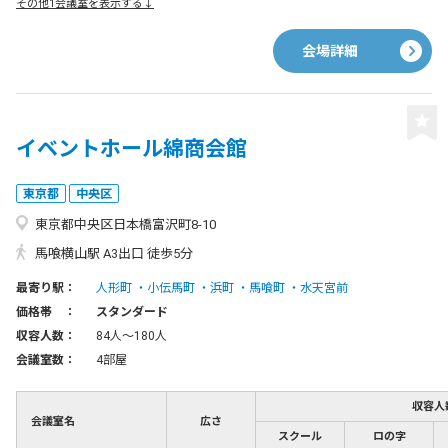
その他1会議室を表示する↓
会場詳細
イベントホール綿商会館
東京都
中央区
東京都中央区日本橋富沢町8-10
馬喰横山駅 A3出口 徒歩5分
最寄り駅：
人形町
小伝馬町
浜町
馬喰町
水天宮前
価格帯 ：
スタンダード
収容人数：
84人〜180人
会議室数：
4部屋
収容人
会議室名
広さ
スクール
ロの字