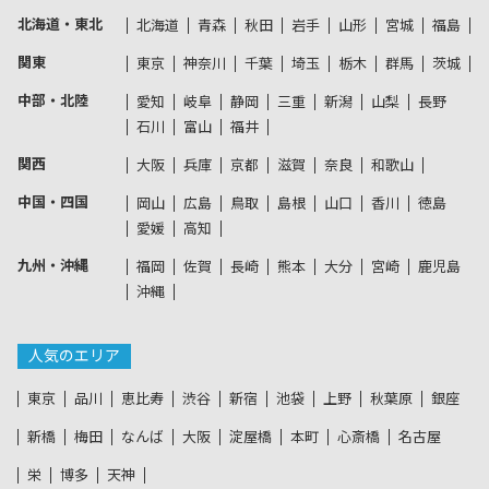
北海道・東北
北海道
青森
秋田
岩手
山形
宮城
福島
関東
東京
神奈川
千葉
埼玉
栃木
群馬
茨城
中部・北陸
愛知
岐阜
静岡
三重
新潟
山梨
長野
石川
富山
福井
関西
大阪
兵庫
京都
滋賀
奈良
和歌山
中国・四国
岡山
広島
鳥取
島根
山口
香川
徳島
愛媛
高知
九州・沖縄
福岡
佐賀
長崎
熊本
大分
宮崎
鹿児島
沖縄
人気のエリア
東京
品川
恵比寿
渋谷
新宿
池袋
上野
秋葉原
銀座
新橋
梅田
なんば
大阪
淀屋橋
本町
心斎橋
名古屋
栄
博多
天神