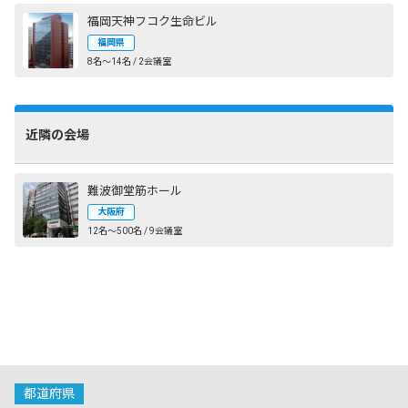
福岡天神フコク生命ビル
福岡県
8名〜14名 / 2会議室
近隣の会場
難波御堂筋ホール
大阪府
12名〜500名 / 9会議室
都道府県