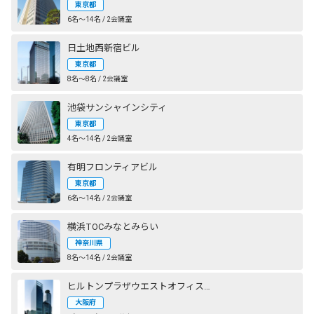
東京都
6名〜14名 / 2会議室
日土地西新宿ビル
東京都
8名〜8名 / 2会議室
池袋サンシャインシティ
東京都
4名〜14名 / 2会議室
有明フロンティアビル
東京都
6名〜14名 / 2会議室
横浜TOCみなとみらい
神奈川県
8名〜14名 / 2会議室
ヒルトンプラザウエストオフィスタワー
大阪府