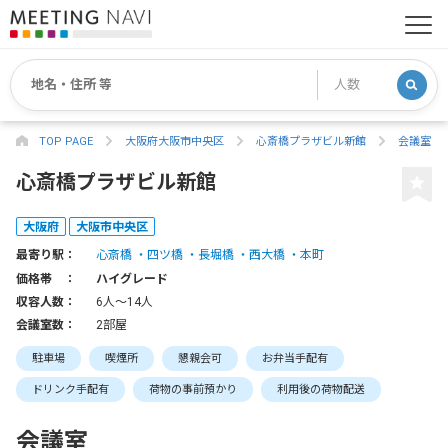
TOP PAGE
大阪府大阪市中央区
心斎橋プラザビル新館
会議室
心斎橋プラザビル新館
大阪府
大阪市中央区
最寄り駅：
心斎橋
四ツ橋
長堀橋
西大橋
本町
価格帯 ：
ハイグレード
収容人数：
6人〜14人
会議室数：
2部屋
駐車場
喫煙所
懇親会可
お弁当手配有
ドリンク手配有
荷物の事前預かり
利用後の荷物配送
会議室