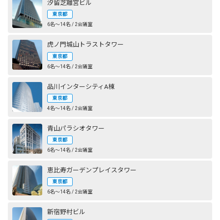
汐留芝離宮ビル
東京都
6名〜14名 / 2会議室
虎ノ門城山トラストタワー
東京都
6名〜14名 / 2会議室
品川インターシティA棟
東京都
4名〜14名 / 2会議室
青山パラシオタワー
東京都
6名〜14名 / 2会議室
恵比寿ガーデンプレイスタワー
東京都
6名〜14名 / 2会議室
新宿野村ビル