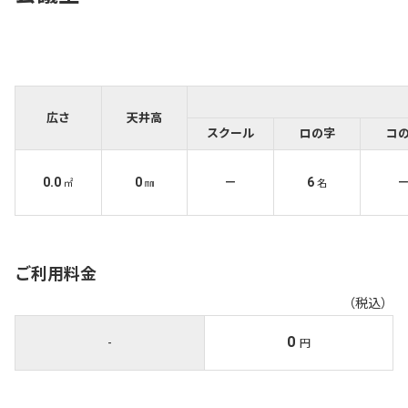
広さ
天井高
スクール
ロの字
コ
0.0
0
－
6
㎡
㎜
名
ご利用料金
（税込）
0
-
円