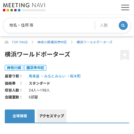
TOP PAGE
神奈川県横浜市中区
横浜ワールドポーターズ
横浜ワールドポーターズ
神奈川県
横浜市中区
最寄り駅：
馬車道
みなとみらい
桜木町
価格帯 ：
スタンダード
収容人数：
24人〜198人
会議室数：
6部屋
会場情報
アクセスマップ