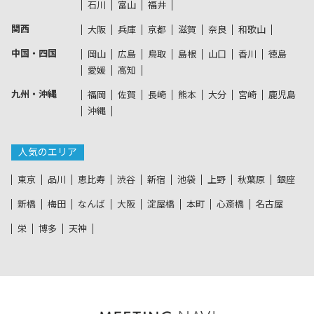
石川
富山
福井
関西
大阪
兵庫
京都
滋賀
奈良
和歌山
中国・四国
岡山
広島
鳥取
島根
山口
香川
徳島
愛媛
高知
九州・沖縄
福岡
佐賀
長崎
熊本
大分
宮崎
鹿児島
沖縄
人気のエリア
東京
品川
恵比寿
渋谷
新宿
池袋
上野
秋葉原
銀座
新橋
梅田
なんば
大阪
淀屋橋
本町
心斎橋
名古屋
栄
博多
天神