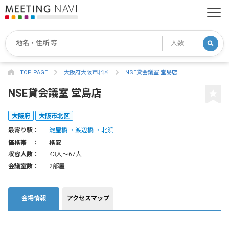
TOP PAGE
大阪府大阪市北区
NSE貸会議室 堂島店
NSE貸会議室 堂島店
大阪府
大阪市北区
最寄り駅：
淀屋橋
渡辺橋
北浜
価格帯 ：
格安
収容人数：
43人〜67人
会議室数：
2部屋
会場情報
アクセスマップ