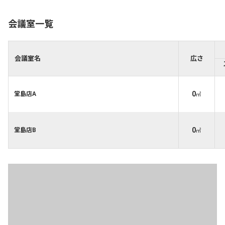
会議室一覧
会議室名
広さ
0
堂島店A
㎡
0
堂島店B
㎡