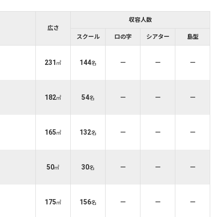
収容人数
広さ
スクール
ロの字
シアター
島型
231
144
－
－
－
㎡
名
182
54
－
－
－
㎡
名
165
132
－
－
－
㎡
名
50
30
－
－
－
㎡
名
175
156
－
－
－
㎡
名