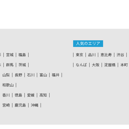
人気のエリア
形
宮城
福島
東京
品川
恵比寿
渋谷
木
群馬
茨城
なんば
大阪
淀屋橋
本町
山梨
長野
石川
富山
福井
和歌山
香川
徳島
愛媛
高知
宮崎
鹿児島
沖縄