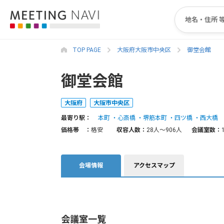
TOP PAGE
大阪府大阪市中央区
御堂会館
御堂会館
大阪府
大阪市中央区
最寄り駅：
本町
心斎橋
堺筋本町
四ツ橋
西大橋
価格帯 ：
格安
収容人数：
28人〜906人
会議室数：
会場情報
アクセスマップ
会議室一覧