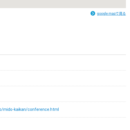
google mapで見る
jp/mido-kaikan/conference.html