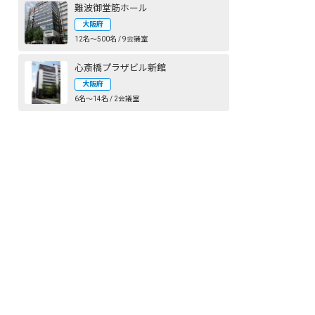
難波御堂筋ホール
大阪府
12名〜500名 / 9会議室
心斎橋プラザビル新館
大阪府
6名〜14名 / 2会議室