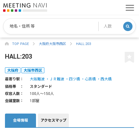
TOP PAGE
大阪府大阪市西区
HALL:203
HALL:203
大阪府
大阪市西区
最寄り駅：
大阪難波
ＪＲ難波
四ツ橋
心斎橋
西大橋
価格帯 ：
スタンダード
収容人数：
100人〜150人
会議室数：
1部屋
会場情報
アクセスマップ