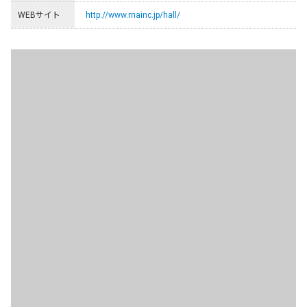
WEBサイト
http://www.rnainc.jp/hall/