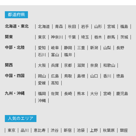
都道府県
北海道・東北
北海道
青森
秋田
岩手
山形
宮城
福島
関東
東京
神奈川
千葉
埼玉
栃木
群馬
茨城
中部・北陸
愛知
岐阜
静岡
三重
新潟
山梨
長野
石川
富山
福井
関西
大阪
兵庫
京都
滋賀
奈良
和歌山
中国・四国
岡山
広島
鳥取
島根
山口
香川
徳島
愛媛
高知
九州・沖縄
福岡
佐賀
長崎
熊本
大分
宮崎
鹿児島
沖縄
人気のエリア
東京
品川
恵比寿
渋谷
新宿
池袋
上野
秋葉原
銀座