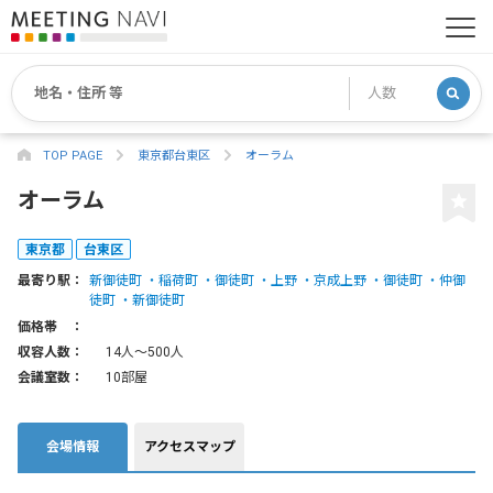
TOP PAGE
東京都台東区
オーラム
オーラム
東京都
台東区
最寄り駅：
新御徒町
稲荷町
御徒町
上野
京成上野
御徒町
仲御
徒町
新御徒町
価格帯 ：
収容人数：
14人〜500人
会議室数：
10部屋
会場情報
アクセスマップ