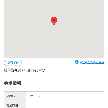
google mapで見る
交通手段
新御徒町駅 A1出口 徒歩2分
会場情報
会場名
オーラム
営業時間