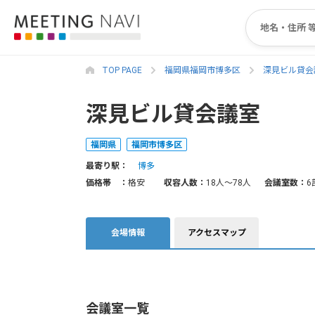
TOP PAGE
福岡県福岡市博多区
深見ビル貸会
深見ビル貸会議室
福岡県
福岡市博多区
最寄り駅：
博多
価格帯 ：
格安
収容人数：
18人〜78人
会議室数：
6
会場情報
アクセスマップ
会議室一覧