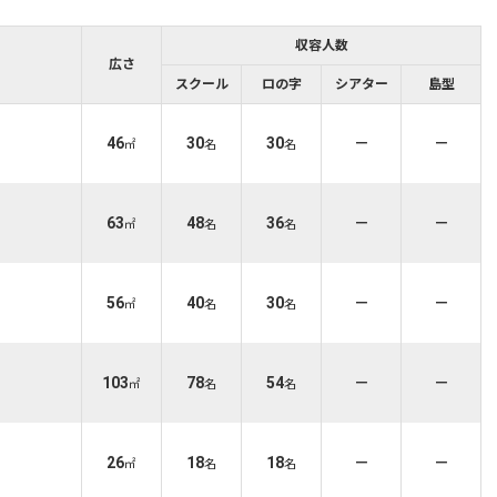
収容人数
広さ
スクール
ロの字
シアター
島型
46
30
30
－
－
㎡
名
名
63
48
36
－
－
㎡
名
名
56
40
30
－
－
㎡
名
名
103
78
54
－
－
㎡
名
名
26
18
18
－
－
㎡
名
名