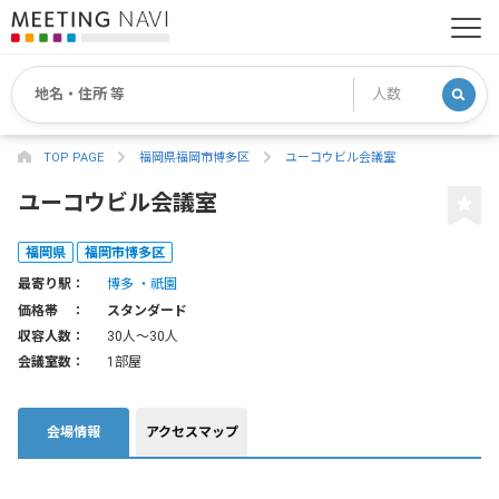
TOP PAGE
福岡県福岡市博多区
ユーコウビル会議室
ユーコウビル会議室
福岡県
福岡市博多区
最寄り駅：
博多
祇園
価格帯 ：
スタンダード
収容人数：
30人〜30人
会議室数：
1部屋
会場情報
アクセスマップ