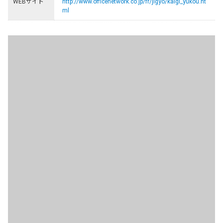
WEBサイト
http://www.officenetwork.co.jp/fr/jigyo/kaigi_yukou.ht
ml