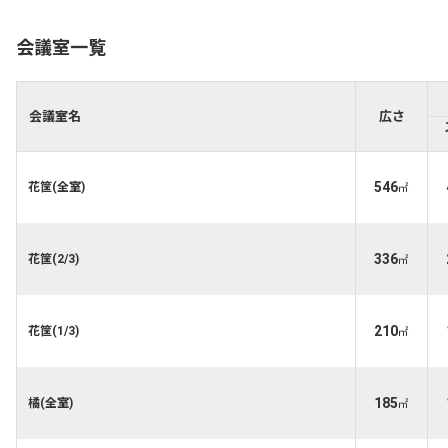
会議室一覧
会議室名
広さ
546
花筐(全室)
㎡
336
花筐(2/3)
㎡
210
花筐(1/3)
㎡
185
橘(全室)
㎡