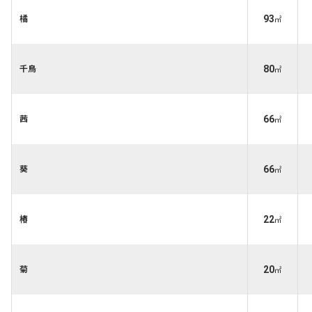
93
橘
㎡
80
千鳥
㎡
66
茜
㎡
66
葵
㎡
22
椿
㎡
20
菊
㎡