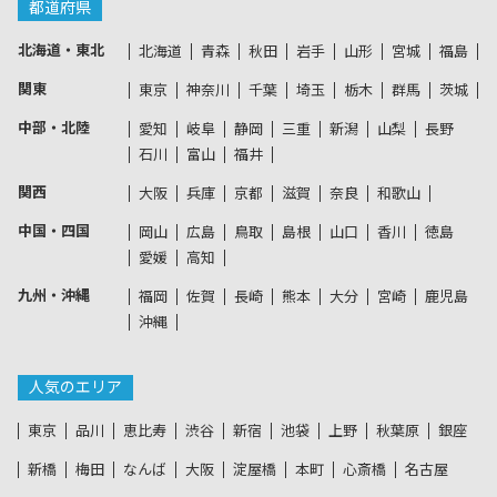
都道府県
北海道・東北
北海道
青森
秋田
岩手
山形
宮城
福島
関東
東京
神奈川
千葉
埼玉
栃木
群馬
茨城
中部・北陸
愛知
岐阜
静岡
三重
新潟
山梨
長野
石川
富山
福井
関西
大阪
兵庫
京都
滋賀
奈良
和歌山
中国・四国
岡山
広島
鳥取
島根
山口
香川
徳島
愛媛
高知
九州・沖縄
福岡
佐賀
長崎
熊本
大分
宮崎
鹿児島
沖縄
人気のエリア
東京
品川
恵比寿
渋谷
新宿
池袋
上野
秋葉原
銀座
新橋
梅田
なんば
大阪
淀屋橋
本町
心斎橋
名古屋