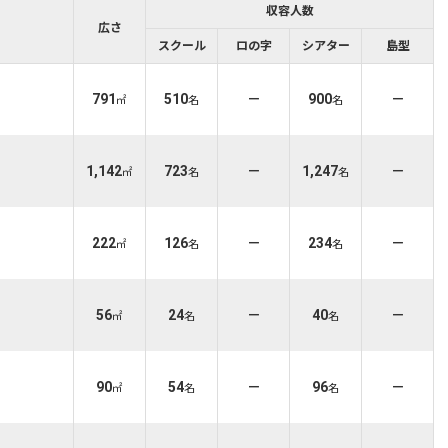
収容人数
広さ
スクール
ロの字
シアター
島型
791
510
－
900
－
㎡
名
名
1,142
723
－
1,247
－
㎡
名
名
222
126
－
234
－
㎡
名
名
56
24
－
40
－
㎡
名
名
90
54
－
96
－
㎡
名
名