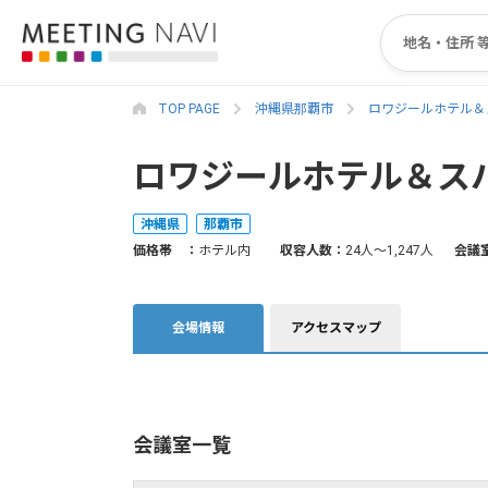
TOP PAGE
沖縄県那覇市
ロワジールホテル＆
ロワジールホテル＆ス
沖縄県
那覇市
価格帯 ：
ホテル内
収容人数：
24人〜1,247人
会議
会場情報
アクセスマップ
会議室一覧