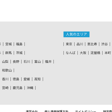
人気のエリア
形
宮城
福島
東京
品川
恵比寿
渋谷
木
群馬
茨城
なんば
大阪
淀屋橋
本町
山梨
長野
石川
富山
福井
和歌山
香川
徳島
愛媛
高知
宮崎
鹿児島
沖縄
運営会社
個人情報保護方針
サイトポリシー
特定商