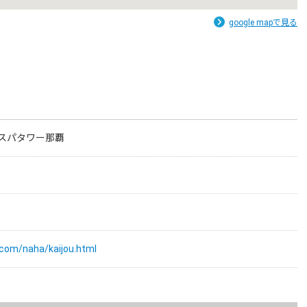
google mapで見る
スパタワー那覇
z.com/naha/kaijou.html