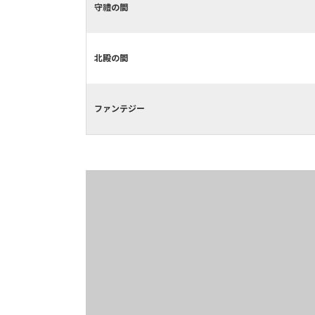
守禮の間
北殿の間
ファンテジー