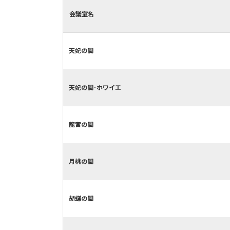
会議室名
天妃の間
天妃の間･ホワイエ
龍宮の間
月桃の間
胡蝶の間