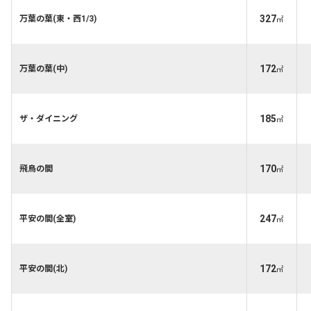
327
万葉の葉(東・西1/3)
㎡
172
万葉の葉(中)
㎡
185
ザ・ダイニング
㎡
170
飛鳥の間
㎡
247
平安の間(全室)
㎡
172
平安の間(北)
㎡