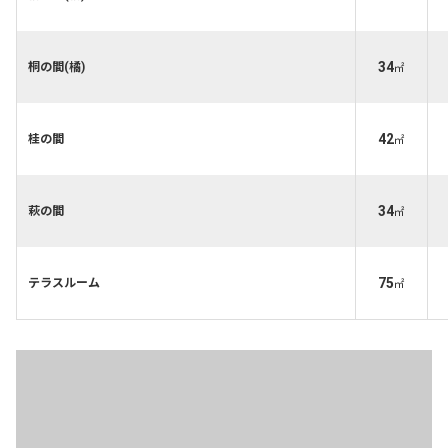
34
桐の間(橘)
㎡
42
桂の間
㎡
34
萩の間
㎡
75
テラスルーム
㎡