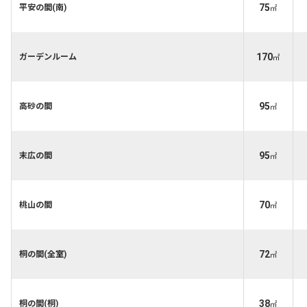
75
平安の間(南)
㎡
170
ガーデンルーム
㎡
95
高砂の間
㎡
95
末広の間
㎡
70
桃山の間
㎡
72
桐の間(全室)
㎡
38
桐の間(桐)
㎡