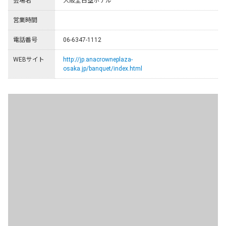
会場名
大阪全日空ホテル
営業時間
電話番号
06-6347-1112
WEBサイト
http://jp.anacrowneplaza-
osaka.jp/banquet/index.html