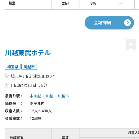
23
8
－
控室
㎡
名
会場詳細
川越東武ホテル
埼玉県
川越市
埼玉県川越市脇田町29-1
川越駅 東口 徒歩5分
最寄り駅：
本川越
川越
川越市
価格帯 ：
ホテル内
収容人数：
12人〜400人
会議室数：
12部屋
収容人
会議室名
広さ