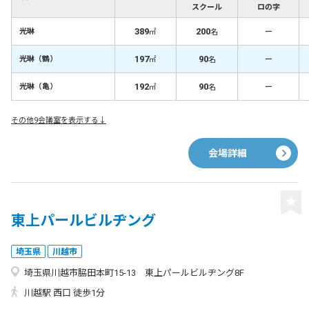
スクール
ロの字
389
200
－
光琳
㎡
名
197
90
－
光琳（鶴）
㎡
名
192
90
－
光琳（亀）
㎡
名
その他9会議室を表示する↓
会場詳細
東上パールビルヂング
埼玉県
川越市
埼玉県川越市脇田本町15-13 東上パールビルヂング8F
川越駅 西口 徒歩1分