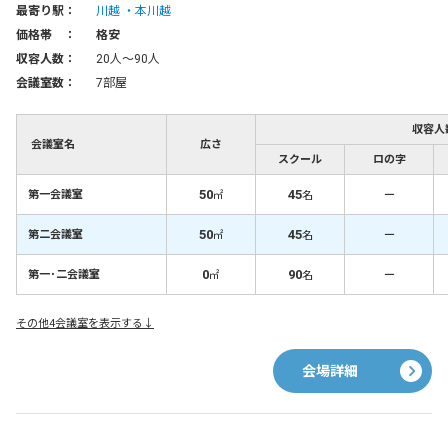
最寄り駅：
川越
本川越
価格帯 ：
格安
収容人数：
20人〜90人
会議室数：
7部屋
収容人
会議室名
広さ
スクール
ロの字
50
45
－
第一会議室
㎡
名
50
45
－
第二会議室
㎡
名
0
90
－
第一･二会議室
㎡
名
その他4会議室を表示する↓
会場詳細