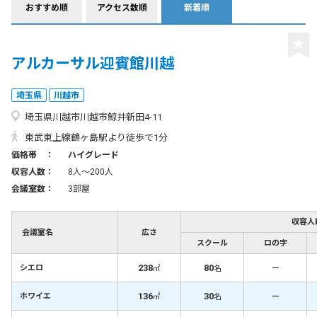
おすすめ順
アクセス数順
新着順
アルカーサル迎賓館川越
埼玉県
川越市
埼玉県川越市川越市鯨井新田4-11
東武東上線鶴ヶ島駅より徒歩で1分
価格帯 ：
ハイグレード
収容人数：
8人〜200人
会議室数：
3部屋
収容人
会議室名
広さ
スクール
ロの字
238
80
－
シエロ
㎡
名
136
30
－
ホワイエ
㎡
名