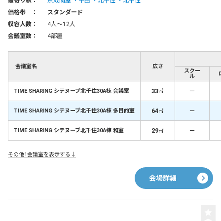
最寄り駅：
京成関屋
牛田
北千住
北千住
価格帯 ：
スタンダード
収容人数：
4人〜12人
会議室数：
4部屋
会議室名
広さ
スクー
ル
33
－
TIME SHARING シテヌーブ北千住30A棟 会議室
㎡
64
－
TIME SHARING シテヌーブ北千住30A棟 多目的室
㎡
29
－
TIME SHARING シテヌーブ北千住30A棟 和室
㎡
その他1会議室を表示する↓
会場詳細