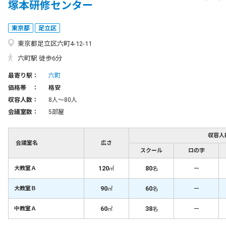
塚本研修センター
東京都
足立区
東京都足立区六町4-12-11
六町駅 徒歩6分
最寄り駅：
六町
価格帯 ：
格安
収容人数：
8人〜80人
会議室数：
5部屋
収容人
会議室名
広さ
スクール
ロの字
120
80
－
大教室Ａ
㎡
名
90
60
－
大教室Ｂ
㎡
名
60
38
－
中教室Ａ
㎡
名