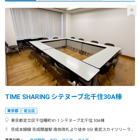
TIME SHARING シテヌーブ北千住30A棟
東京都
足立区
東京都足立区千住曙町41-1 シテヌーブ北千住 30A棟
京成本線線 京成関屋駅 南側改札より徒歩 5分 東武スカイツリーライン線 牛田駅 改札より徒歩 5分 JR各線 北千住駅 東口より徒歩 17分 東武線 北千住駅 東口より徒歩 17分 ◆京成関屋駅「南側」からのアクセス方法：徒歩５分◆ ①横断歩道を足立郵便局側に渡ります。 ②左手に直進をして、ファミリーマートがある角を右折します。 ③坂を上がると、右手にシテヌーブ北千住30A棟の入り口がございます。