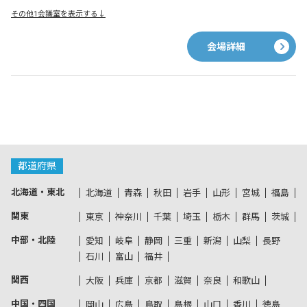
その他1会議室を表示する↓
会場詳細
都道府県
北海道・東北
北海道
青森
秋田
岩手
山形
宮城
福島
関東
東京
神奈川
千葉
埼玉
栃木
群馬
茨城
中部・北陸
愛知
岐阜
静岡
三重
新潟
山梨
長野
石川
富山
福井
関西
大阪
兵庫
京都
滋賀
奈良
和歌山
中国・四国
岡山
広島
鳥取
島根
山口
香川
徳島