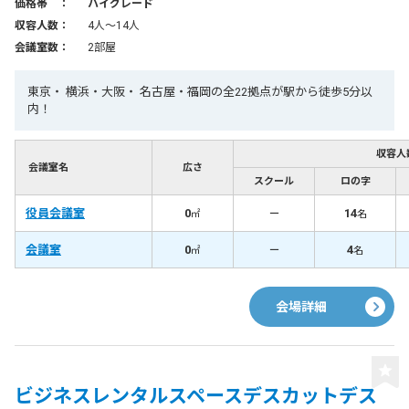
価格帯 ：
ハイグレード
収容人数：
4人〜14人
会議室数：
2部屋
東京・ 横浜・大阪・ 名古屋・福岡の全22拠点が駅から徒歩5分以
内！
収容人
会議室名
広さ
スクール
ロの字
役員会議室
0
－
14
㎡
名
会議室
0
－
4
㎡
名
会場詳細
ビジネスレンタルスペースデスカットデス