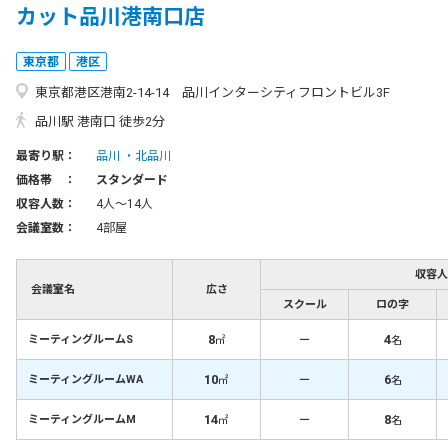
カット品川港南口店
東京都
港区
東京都港区港南2-14-14 品川インターシティフロントビル3F
品川駅 港南口 徒歩2分
最寄り駅：
品川
北品川
価格帯 ：
スタンダード
収容人数：
4人〜14人
会議室数：
4部屋
収容人
会議室名
広さ
スクール
ロの字
8
－
4
ミーティングルームS
㎡
名
10
－
6
ミーティングルームWA
㎡
名
14
－
8
ミーティングルームM
㎡
名