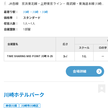
JR各線 京浜東北線・上野東京ライン・ 南武線・東海道本線 川崎駅 中央西口・中央南口より徒歩 3分 京浜急行線 京急川崎駅 中央口より徒歩 8分 ◆川崎駅「中央⻄⼝」からのアクセス方法◆ ①川崎駅の改札を出て、ラゾーナ川崎の方面に進みます。 ②ラゾーナ川崎の入口前まで進み、タクシーのりば側の左手の階段を下りてください。 ③道なりに直進して、1つ目の交差点を渡り右折すると1階にセブンイレブンが入ったビルがあり、 こちらの9階に「MID POINT 川崎」がございます。 ビル左手に入口がございますので、エレベーターにて9階までお上りください。
最寄り駅：
川崎
川崎
川崎
価格帯 ：
スタンダード
収容人数：
1人〜1人
会議室数：
1部屋
会議室名
広さ
スクール
ロの字
3
1
－
TIME SHARING MID POINT 川崎 8-25
㎡
名
会場詳細
川崎ホテルパーク
神奈川県
川崎市川崎区