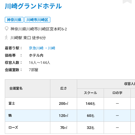
川崎グランドホテル
神奈川県
川崎市川崎区
神奈川県川崎市川崎区宮本町6-2
川崎駅 東口 徒歩6分
最寄り駅：
京急川崎
川崎
価格帯 ：
ホテル内
収容人数：
16人〜144人
会議室数：
7部屋
収容人
会議室名
広さ
スクール
ロの字
200
144
－
富士
㎡
名
120
60
－
鶴
㎡
名
70
32
－
ローズ
㎡
名