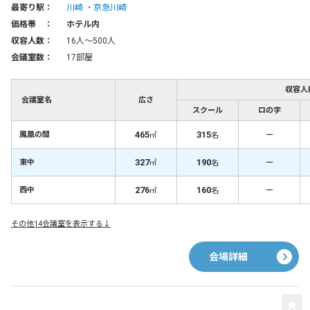
最寄り駅：
川崎
京急川崎
価格帯 ：
ホテル内
収容人数：
16人〜500人
会議室数：
17部屋
収容人
会議室名
広さ
スクール
ロの字
465
315
－
鳳凰の間
㎡
名
327
190
－
東中
㎡
名
276
160
－
西中
㎡
名
その他14会議室を表示する↓
会場詳細