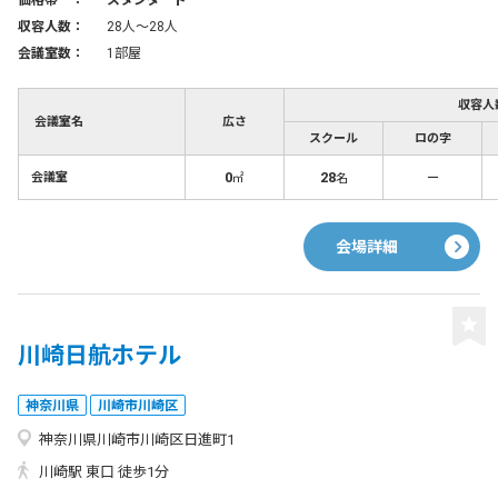
価格帯 ：
スタンダード
収容人数：
28人〜28人
会議室数：
1部屋
収容人
会議室名
広さ
スクール
ロの字
0
28
－
会議室
㎡
名
会場詳細
川崎日航ホテル
神奈川県
川崎市川崎区
神奈川県川崎市川崎区日進町1
川崎駅 東口 徒歩1分