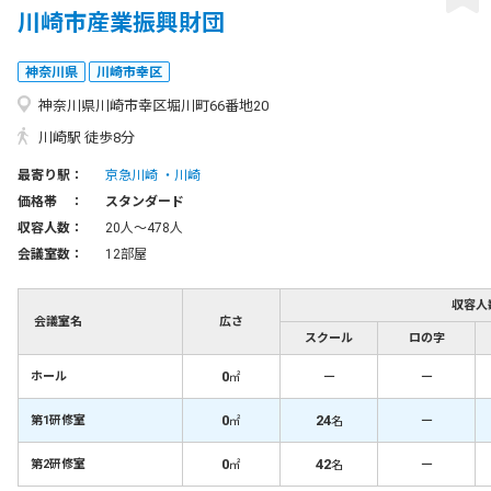
川崎市産業振興財団
神奈川県
川崎市幸区
神奈川県川崎市幸区堀川町66番地20
川崎駅 徒歩8分
最寄り駅：
京急川崎
川崎
価格帯 ：
スタンダード
収容人数：
20人〜478人
会議室数：
12部屋
収容人
会議室名
広さ
スクール
ロの字
0
－
－
ホール
㎡
0
24
－
第1研修室
㎡
名
0
42
－
第2研修室
㎡
名