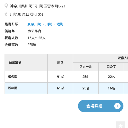
神奈川県川崎市川崎区宮本町8-21
川崎駅 東口 徒歩0分
最寄り駅：
京急川崎
川崎
港町
価格帯 ：
ホテル内
収容人数：
16人〜25人
会議室数：
2部屋
収容人
会議室名
広さ
スクール
ロの字
91
25
22
梅の間
㎡
名
名
61
25
16
松の間
㎡
名
名
会場詳細