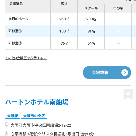
会議室名
広さ
スクール
ロの字
258
200
－
多目的ホール
㎡
名
100
81
－
研修室①
㎡
名
76
54
－
研修室②
㎡
名
その他3会議室を表示する↓
会場詳細
ハートンホテル南船場
大阪府
大阪市中央区
大阪府大阪市中央区南船場2-12-22
心斎橋駅 A階段クリスタ長堀北5号出口 徒歩1分