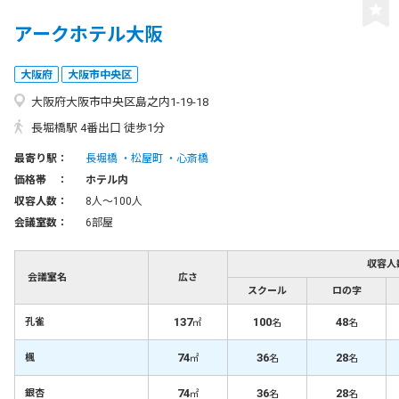
アークホテル大阪
大阪府
大阪市中央区
大阪府大阪市中央区島之内1-19-18
長堀橋駅 4番出口 徒歩1分
最寄り駅：
長堀橋
松屋町
心斎橋
価格帯 ：
ホテル内
収容人数：
8人〜100人
会議室数：
6部屋
収容人
会議室名
広さ
スクール
ロの字
137
100
48
孔雀
㎡
名
名
74
36
28
楓
㎡
名
名
74
36
28
銀杏
㎡
名
名