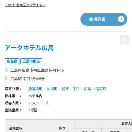
その他3会議室を表示する↓
会場詳細
アークホテル広島
広島県
広島市南区
広島県広島市南区西荒神町1-45
広島駅 南口 徒歩5分
最寄り駅：
猿猴橋町
的場町
段原一丁目
広島
稲荷町
価格帯 ：
ホテル内
収容人数：
30人〜300人
会議室数：
7部屋
収容人
会議室名
広さ