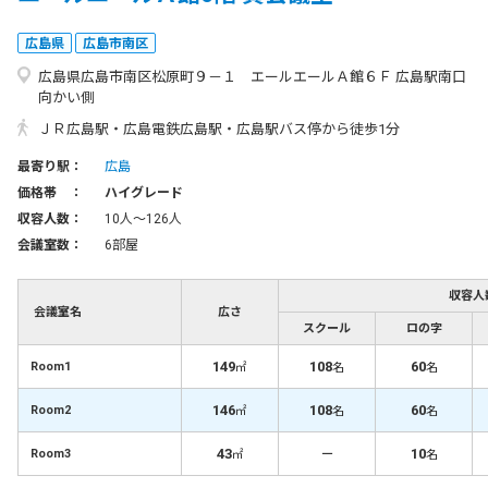
広島県
広島市南区
広島県広島市南区松原町９－１ エールエールＡ館６Ｆ 広島駅南口
向かい側
ＪＲ広島駅・広島電鉄広島駅・広島駅バス停から徒歩1分
最寄り駅：
広島
価格帯 ：
ハイグレード
収容人数：
10人〜126人
会議室数：
6部屋
収容人
会議室名
広さ
スクール
ロの字
149
108
60
Room1
㎡
名
名
146
108
60
Room2
㎡
名
名
43
－
10
Room3
㎡
名