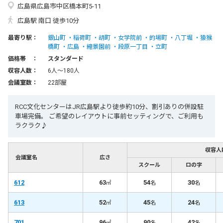
広島県広島市中区橋本町5-11
広島駅 南口 徒歩10分
最寄り駅：
銀山町
稲荷町
胡町
女学院前
的場町
八丁堀
猿猴
橋町
広島
縮景園前
段原一丁目
立町
価格帯 ：
スタンダード
収容人数：
6人〜180人
会議室数：
22部屋
RCC文化センターはJR広島駅より徒歩約10分、割引ありの併設駐
車場完備。 ご希望のレイアウトに事前セッティングで、ご利用も
ラクラク♪
収容人
会議室名
広さ
スクール
ロの字
612
63
54
30
㎡
名
名
613
52
45
24
㎡
名
名
701
96
90
42
㎡
名
名