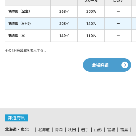
スクール
ロの字
268
200
－
鶴の間（全室）
㎡
名
208
140
－
鶴の間（A＋B)
㎡
名
149
110
－
鶴の間（A）
㎡
名
その他4会議室を表示する↓
会場詳細
都道府県
北海道・東北
北海道
青森
秋田
岩手
山形
宮城
福島