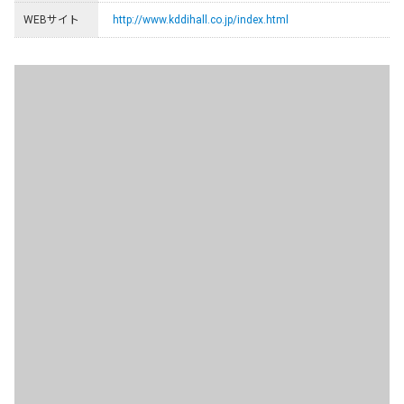
WEBサイト
http://www.kddihall.co.jp/index.html