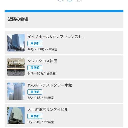
近隣の会場
イイノホール&カンファレンスセンター
東京都
16名〜500名 / 7会議室
クリエクロス神田
東京都
54名〜90名 / 1会議室
丸の内トラストタワー本館
東京都
6名〜14名 / 2会議室
大手町東京サンケイビル
東京都
6名〜14名 / 2会議室