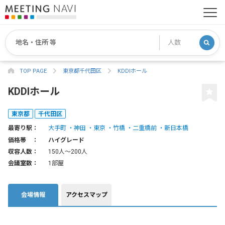
TOP PAGE
東京都千代田区
KDDIホール
KDDIホール
東京都
千代田区
最寄り駅：
大手町
神田
東京
竹橋
二重橋前
新日本橋
価格帯 ：
ハイグレード
収容人数：
150人〜200人
会議室数：
1部屋
会場情報
アクセスマップ