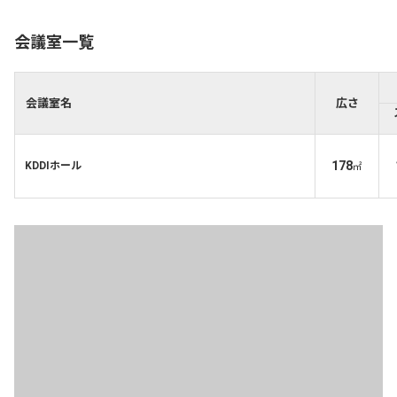
会議室一覧
会議室名
広さ
178
KDDIホール
㎡