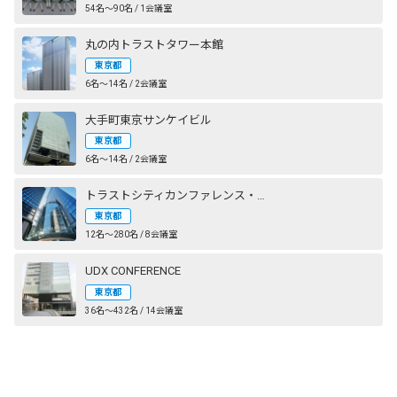
54名〜90名 / 1会議室
丸の内トラストタワー本館
東京都
6名〜14名 / 2会議室
大手町東京サンケイビル
東京都
6名〜14名 / 2会議室
トラストシティカンファレンス・丸の内
東京都
12名〜280名 / 8会議室
UDX CONFERENCE
東京都
36名〜432名 / 14会議室