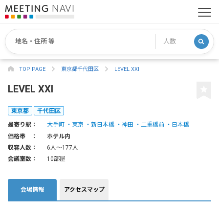
TOP PAGE
東京都千代田区
LEVEL XXI
LEVEL XXI
東京都
千代田区
最寄り駅：
大手町
東京
新日本橋
神田
二重橋前
日本橋
価格帯 ：
ホテル内
収容人数：
6人〜177人
会議室数：
10部屋
会場情報
アクセスマップ