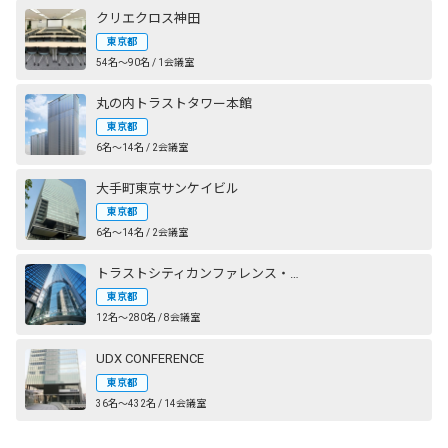
クリエクロス神田
東京都
54名〜90名 / 1会議室
丸の内トラストタワー本館
東京都
6名〜14名 / 2会議室
大手町東京サンケイビル
東京都
6名〜14名 / 2会議室
トラストシティカンファレンス・丸の内
東京都
12名〜280名 / 8会議室
UDX CONFERENCE
東京都
36名〜432名 / 14会議室