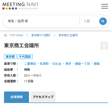
TOP PAGE
東京都千代田区
東京商工会議所
東京商工会議所
東京都
千代田区
最寄り駅：
二重橋前
有楽町
日比谷
東京
銀座一丁目
銀座
価格帯 ：
特殊
収容人数：
20人〜596人
会議室数：
11部屋
会場情報
アクセスマップ