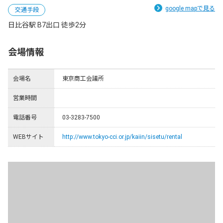
google mapで見る
交通手段
日比谷駅 B7出口 徒歩2分
会場情報
会場名
東京商工会議所
営業時間
電話番号
03-3283-7500
WEBサイト
http://www.tokyo-cci.or.jp/kaiin/sisetu/rental