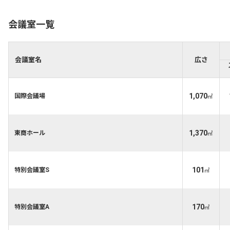
会議室一覧
会議室名
広さ
1,070
国際会議場
㎡
1,370
東商ホール
㎡
101
特別会議室S
㎡
170
特別会議室A
㎡