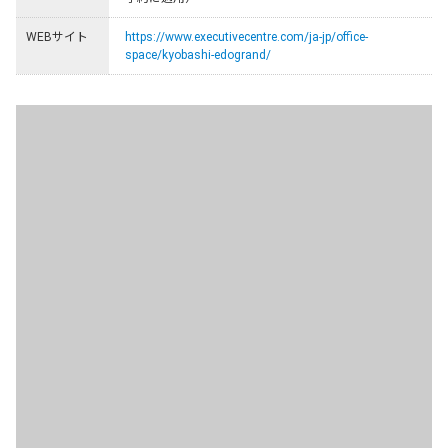
WEBサイト
https://www.executivecentre.com/ja-jp/office-
space/kyobashi-edogrand/