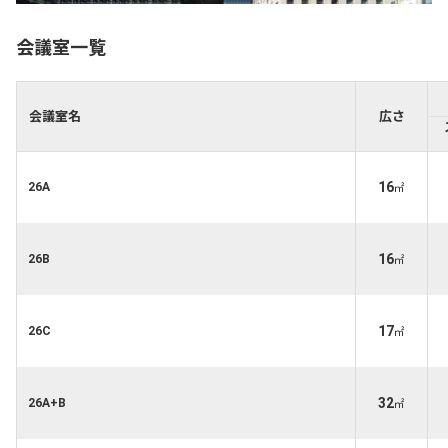
会議室一覧
会議室名
広さ
16
26A
㎡
16
26B
㎡
17
26C
㎡
32
26A+B
㎡