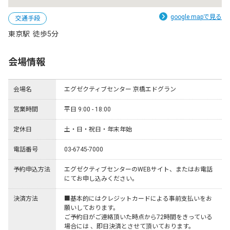
google mapで見る
交通手段
東京駅  徒歩5分
会場情報
会場名
エグゼクティブセンター 京橋エドグラン
営業時間
平日 9:00 - 18:00
定休日
土・日・祝日・年末年始
電話番号
03-6745-7000
予約申込方法
エグゼクティブセンターのWEBサイト、またはお電話
にてお申し込みください。
決済方法
■基本的にはクレジットカードによる事前支払いをお
願いしております。

ご予約日がご連絡頂いた時点から72時間をきっている
場合には 、即日決済とさせて頂いております。
