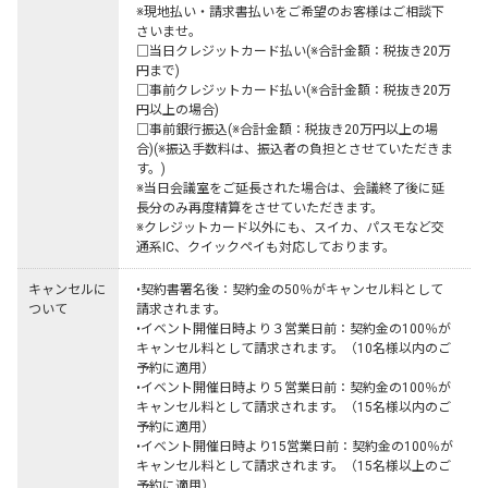
※現地払い・請求書払いをご希望のお客様はご相談下
さいませ。

□当日クレジットカード払い(※合計金額：税抜き20万
円まで)

□事前クレジットカード払い(※合計金額：税抜き20万
円以上の場合)

□事前銀行振込(※合計金額：税抜き20万円以上の場
合)(※振込手数料は、振込者の負担とさせていただきま
す。)

※当日会議室をご延長された場合は、会議終了後に延
長分のみ再度精算をさせていただきます。

※クレジットカード以外にも、スイカ、パスモなど交
通系IC、クイックペイも対応しております。
キャンセルに
•契約書署名後：契約金の50％がキャンセル料として
ついて
請求されます。

•イベント開催日時より３営業日前：契約金の100％が
キャンセル料として請求されます。（10名様以内のご
予約に適用）

•イベント開催日時より５営業日前：契約金の100％が
キャンセル料として請求されます。（15名様以内のご
予約に適用）

•イベント開催日時より15営業日前：契約金の100％が
キャンセル料として請求されます。（15名様以上のご
予約に適用）