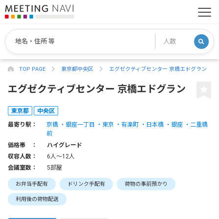
TOP PAGE
東京都中央区
エグゼクティブセンター 京橋エドグラン
エグゼクティブセンター 京橋エドグラン
東京都
中央区
最寄り駅：
京橋
銀座一丁目
東京
有楽町
日本橋
銀座
二重橋
前
価格帯 ：
ハイグレード
収容人数：
6人〜12人
会議室数：
5部屋
お弁当手配有
ドリンク手配有
荷物の事前預かり
利用後の荷物配送