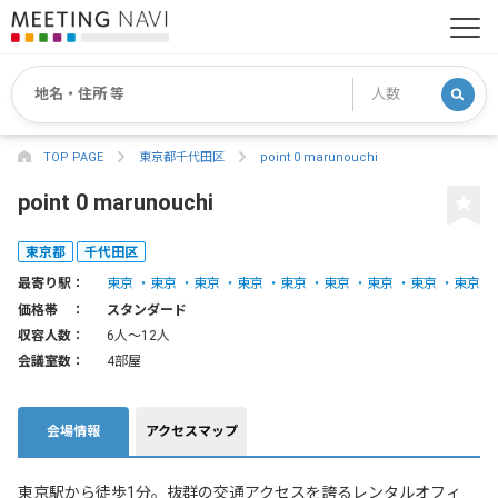
TOP PAGE
東京都千代田区
point 0 marunouchi
point 0 marunouchi
東京都
千代田区
最寄り駅：
東京
東京
東京
東京
東京
東京
東京
東京
東京
価格帯 ：
スタンダード
収容人数：
6人〜12人
会議室数：
4部屋
会場情報
アクセスマップ
東京駅から徒歩1分。抜群の交通アクセスを誇るレンタルオフィ