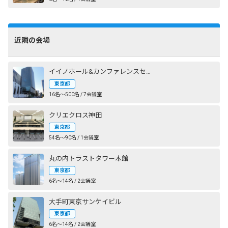
近隣の会場
イイノホール&カンファレンスセンター
東京都
16名〜500名 / 7会議室
クリエクロス神田
東京都
54名〜90名 / 1会議室
丸の内トラストタワー本館
東京都
6名〜14名 / 2会議室
大手町東京サンケイビル
東京都
6名〜14名 / 2会議室