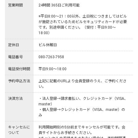
営業時間
24時間 365日ご利用可能

※平日8:00～21：00以外、土日祝につきましてはビル
が施錠されているためビルセキュリティカードが必要
です。別途申請ください。（受付：平日9:00～
18:00）
定休日
ビル休館日
電話番号
080-7263-7958
電話受付時間
平日9:00～18:00
予約申込方法
上記に記載のURLより会員登録のうえ、ご予約くださ
い。
決済方法
・法人登録→請求書払い、クレジットカード（VISA、
master）

・個人登録→クレジットカード（VISA、master）の
み
キャンセルに
利用開始時刻の5分前までキャンセルが可能です。会
ついて
員サイトからお手続きください。
