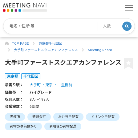
TOP PAGE
東京都千代田区
大手町ファーストスクエアカンファレンス
Meeting Room
大手町ファーストスクエアカンファレンス
東京都
千代田区
最寄り駅：
大手町
東京
二重橋前
価格帯 ：
ハイグレード
収容人数：
8人〜198人
会議室数：
6部屋
喫煙所
懇親会可
お弁当手配有
ドリンク手配有
荷物の事前預かり
利用後の荷物配送