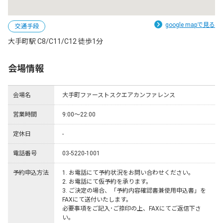
google mapで見る
交通手段
大手町駅 C8/C11/C12 徒歩1分
会場情報
会場名
大手町ファーストスクエアカンファレンス
営業時間
9:00〜22:00
定休日
-
電話番号
03-5220-1001
予約申込方法
1. お電話にて予約状況をお問い合わせください。

2. お電話にて仮予約を承ります。

3. ご決定の場合、「予約内容確認書兼使用申込書」を
FAXにて送付いたします。

必要事項をご記入･ご捺印の上、FAXにてご返信下さ
い。
