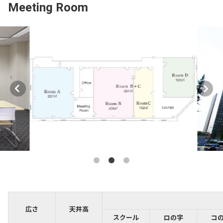
Meeting Room
広さ
天井高
スクール
ロの字
コ