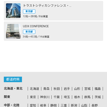
トラストシティカンファレンス・丸の内
東京都
12名〜280名 / 8会議室
UDX CONFERENCE
東京都
36名〜432名 / 14会議室
都道府県
北海道・東北
北海道
青森
秋田
岩手
山形
宮城
福島
関東
東京
神奈川
千葉
埼玉
栃木
群馬
茨城
中部・北陸
愛知
岐阜
静岡
三重
新潟
山梨
長野