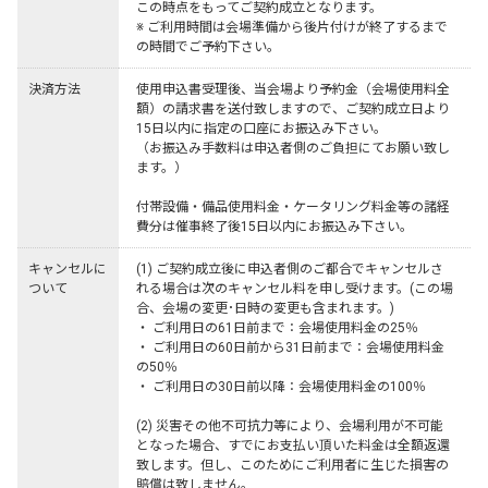
この時点をもってご契約成立となります。

※ ご利用時間は会場準備から後片付けが終了するまで
の時間でご予約下さい。
決済方法
使用申込書受理後、当会場より予約金（会場使用料全
額）の請求書を送付致しますので、ご契約成立日より
15日以内に指定の口座にお振込み下さい。

（お振込み手数料は申込者側のご負担にてお願い致し
ます。）

付帯設備・備品使用料金・ケータリング料金等の諸経
費分は催事終了後15日以内にお振込み下さい。
キャンセルに
(1) ご契約成立後に申込者側のご都合でキャンセルさ
ついて
れる場合は次のキャンセル料を申し受けます。(この場
合、会場の変更･日時の変更も含まれます。)

・ ご利用日の61日前まで：会場使用料金の25％

・ ご利用日の60日前から31日前まで：会場使用料金
の50％

・ ご利用日の30日前以降：会場使用料金の100％

(2) 災害その他不可抗力等により、会場利用が不可能
となった場合、すでにお支払い頂いた料金は全額返還
致します。但し、このためにご利用者に生じた損害の
賠償は致しません。