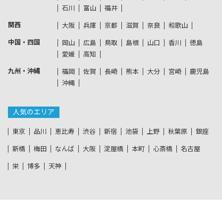
石川
富山
福井
関西
大阪
兵庫
京都
滋賀
奈良
和歌山
中国・四国
岡山
広島
鳥取
島根
山口
香川
徳島
愛媛
高知
九州・沖縄
福岡
佐賀
長崎
熊本
大分
宮崎
鹿児島
沖縄
人気のエリア
東京
品川
恵比寿
渋谷
新宿
池袋
上野
秋葉原
銀座
新橋
梅田
なんば
大阪
淀屋橋
本町
心斎橋
名古屋
栄
博多
天神