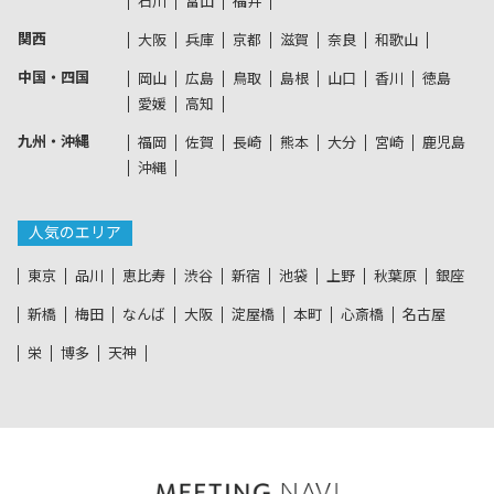
石川
富山
福井
関西
大阪
兵庫
京都
滋賀
奈良
和歌山
中国・四国
岡山
広島
鳥取
島根
山口
香川
徳島
愛媛
高知
九州・沖縄
福岡
佐賀
長崎
熊本
大分
宮崎
鹿児島
沖縄
人気のエリア
東京
品川
恵比寿
渋谷
新宿
池袋
上野
秋葉原
銀座
新橋
梅田
なんば
大阪
淀屋橋
本町
心斎橋
名古屋
栄
博多
天神