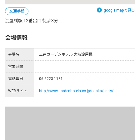
google mapで見る
交通手段
淀屋橋駅 12番出口 徒歩3分
会場情報
会場名
三井ガーデンホテル 大阪淀屋橋
営業時間
電話番号
06-6223-1131
WEBサイト
http://www.gardenhotels.co.jp/osaka/party/