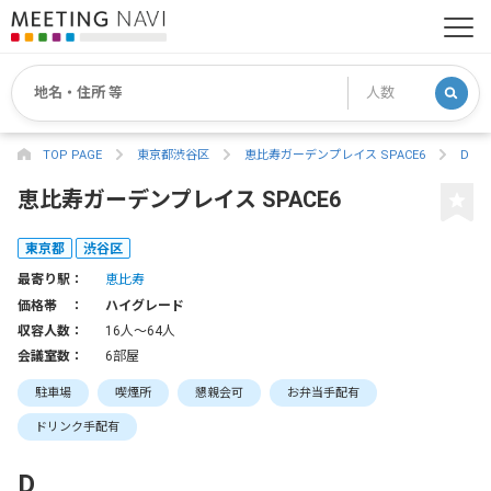
TOP PAGE
東京都渋谷区
恵比寿ガーデンプレイス SPACE6
D
恵比寿ガーデンプレイス SPACE6
東京都
渋谷区
最寄り駅：
恵比寿
価格帯 ：
ハイグレード
収容人数：
16人〜64人
会議室数：
6部屋
駐車場
喫煙所
懇親会可
お弁当手配有
ドリンク手配有
D