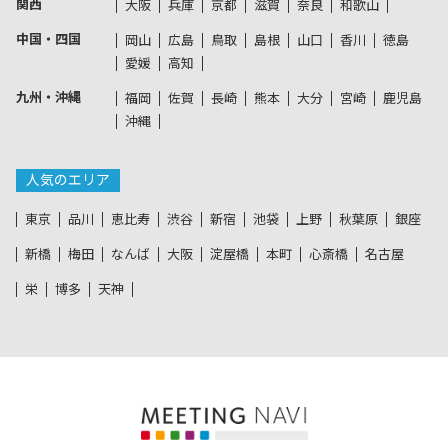
関西
大阪
兵庫
京都
滋賀
奈良
和歌山
中国・四国
岡山
広島
鳥取
島根
山口
香川
徳島
愛媛
高知
九州・沖縄
福岡
佐賀
長崎
熊本
大分
宮崎
鹿児島
沖縄
人気のエリア
東京
品川
恵比寿
渋谷
新宿
池袋
上野
秋葉原
銀座
新橋
梅田
なんば
大阪
淀屋橋
本町
心斎橋
名古屋
栄
博多
天神