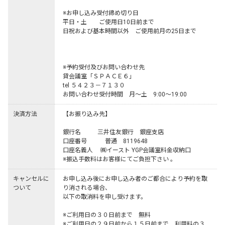
※お申し込み受付締め切り日

平日・土　　ご使用日10日前まで

日祝および基本時間以外　ご使用前月の25日まで

※予約受付及びお問い合わせ先

貸会議室「ＳＰＡＣＥ６」

tel ５４２３－７１３０

決済方法
【お振り込み先】

銀行名           三井住友銀行　銀座支店

口座番号　　　普通　8119648

口座名義人     ㈱イースト YGP会議室料金収納口

※振込手数料はお客様にてご負担下さい 。
キャンセルに
お申し込み後にお申し込み者のご都合により予約を取
ついて
り消される場合、

以下の取消料を申し受けます。

※ご利用日の３０日前まで　無料 

※ご利用日の２９日前から１５日前まで　利用料の３