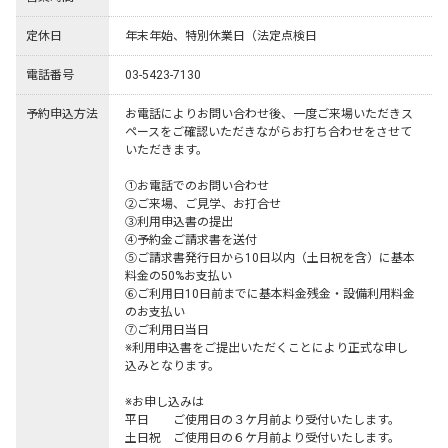
定休日
年末年始、特別休業日（法定点検日
電話番号
03-5423-7130
予約申込方法
お電話によりお問い合わせ後、一度ご来場いただきス
ペースをご確認いただきながらお打ち合わせをさせて
いただきます。

①お電話でのお問い合わせ 

②ご来場、ご見学、お打合せ 

③利用申込書の提出 

④予約金ご請求書を送付 

⑤ご請求書発行日から10日以内（土日祝を含）に基本
料金の50%お支払い 

⑥ご利用日10日前までに基本料金残金・設備利用料金
のお支払い 

⑦ご利用日当日 

※利用申込書をご提出いただくことにより正式な申し
込みとなります。

※お申し込みは

平日　　ご使用日の３ケ月前より受付いたします。

土日祝　ご使用日の６ケ月前より受付いたします。
