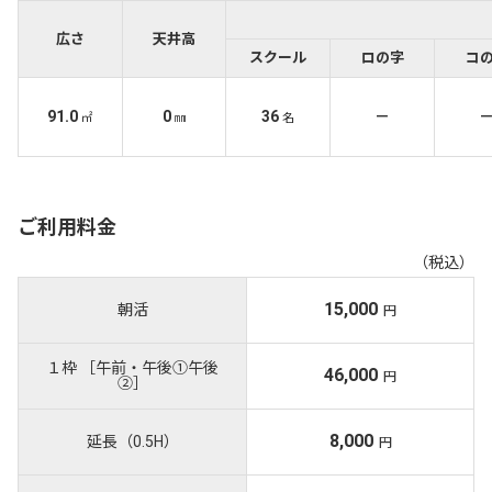
広さ
天井高
スクール
ロの字
コ
91.0
0
36
－
㎡
㎜
名
ご利用料金
（税込）
15,000
朝活
円
１枠 ［午前・午後①午後
46,000
円
②］
8,000
延長（0.5H）
円